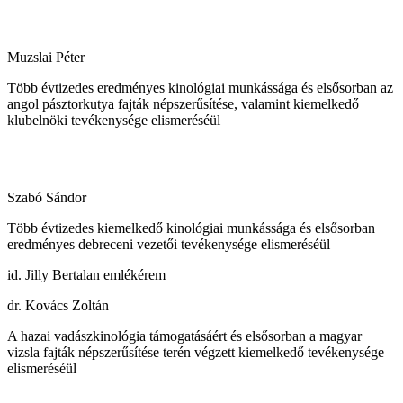
Muzslai Péter
Több évtizedes eredményes kinológiai munkássága és elsősorban az
angol pásztorkutya fajták népszerűsítése, valamint kiemelkedő
klubelnöki tevékenysége elismeréséül
Szabó Sándor
Több évtizedes kiemelkedő kinológiai munkássága és elsősorban
eredményes debreceni vezetői tevékenysége elismeréséül
id. Jilly Bertalan emlékérem
dr. Kovács Zoltán
A hazai vadászkinológia támogatásáért és elsősorban a magyar
vizsla fajták népszerűsítése terén végzett kiemelkedő tevékenysége
elismeréséül