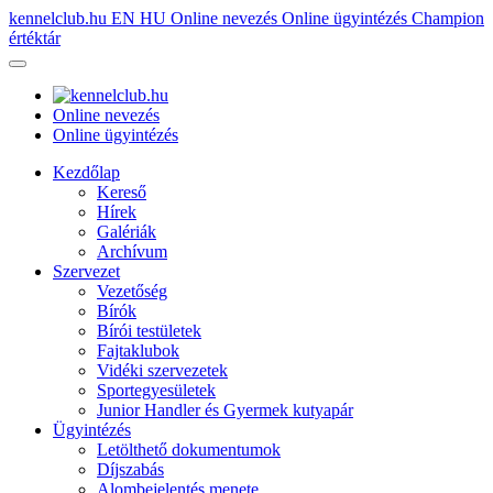
kennelclub.hu
EN
HU
Online nevezés
Online ügyintézés
Champion
értéktár
Online nevezés
Online ügyintézés
Kezdőlap
Kereső
Hírek
Galériák
Archívum
Szervezet
Vezetőség
Bírók
Bírói testületek
Fajtaklubok
Vidéki szervezetek
Sportegyesületek
Junior Handler és Gyermek kutyapár
Ügyintézés
Letölthető dokumentumok
Díjszabás
Alombejelentés menete