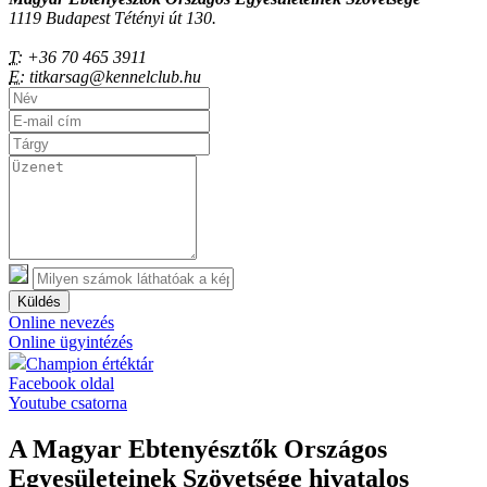
1119 Budapest Tétényi út 130.
T:
+36 70 465 3911
E:
titkarsag@kennelclub.hu
Küldés
Online nevezés
Online ügyintézés
Champion értéktár
Facebook oldal
Youtube csatorna
A Magyar Ebtenyésztők Országos
Egyesületeinek Szövetsége hivatalos