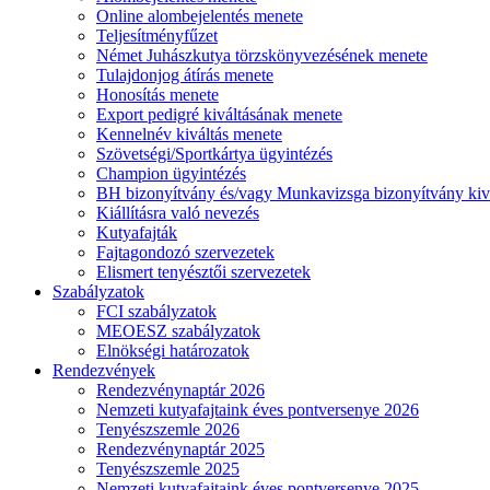
Online alombejelentés menete
Teljesítményfűzet
Német Juhászkutya törzskönyvezésének menete
Tulajdonjog átírás menete
Honosítás menete
Export pedigré kiváltásának menete
Kennelnév kiváltás menete
Szövetségi/Sportkártya ügyintézés
Champion ügyintézés
BH bizonyítvány és/vagy Munkavizsga bizonyítvány kiv
Kiállításra való nevezés
Kutyafajták
Fajtagondozó szervezetek
Elismert tenyésztői szervezetek
Szabályzatok
FCI szabályzatok
MEOESZ szabályzatok
Elnökségi határozatok
Rendezvények
Rendezvénynaptár 2026
Nemzeti kutyafajtaink éves pontversenye 2026
Tenyészszemle 2026
Rendezvénynaptár 2025
Tenyészszemle 2025
Nemzeti kutyafajtaink éves pontversenye 2025