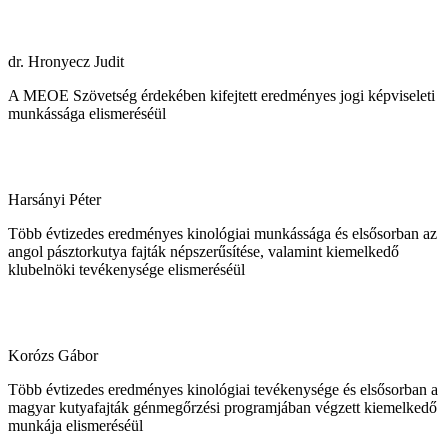
dr. Hronyecz Judit
A MEOE Szövetség érdekében kifejtett eredményes jogi képviseleti
munkássága elismeréséül
Harsányi Péter
Több évtizedes eredményes kinológiai munkássága és elsősorban az
angol pásztorkutya fajták népszerűsítése, valamint kiemelkedő
klubelnöki tevékenysége elismeréséül
Korózs Gábor
Több évtizedes eredményes kinológiai tevékenysége és elsősorban a
magyar kutyafajták génmegőrzési programjában végzett kiemelkedő
munkája elismeréséül