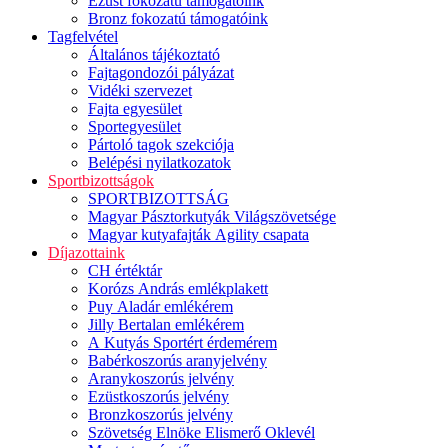
Ezüst fokozatú támogatóink
Bronz fokozatú támogatóink
Tagfelvétel
Általános tájékoztató
Fajtagondozói pályázat
Vidéki szervezet
Fajta egyesület
Sportegyesület
Pártoló tagok szekciója
Belépési nyilatkozatok
Sportbizottságok
SPORTBIZOTTSÁG
Magyar Pásztorkutyák Világszövetsége
Magyar kutyafajták Agility csapata
Díjazottaink
CH értéktár
Korózs András emlékplakett
Puy Aladár emlékérem
Jilly Bertalan emlékérem
A Kutyás Sportért érdemérem
Babérkoszorús aranyjelvény
Aranykoszorús jelvény
Ezüstkoszorús jelvény
Bronzkoszorús jelvény
Szövetség Elnöke Elismerő Oklevél