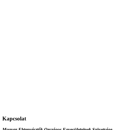
Kapcsolat
Magyar Ebtenyésztők Országos Egyesületeinek Szövetsége