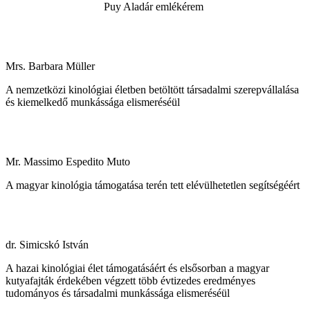
Puy Aladár emlékérem
Mrs. Barbara Müller
A nemzetközi kinológiai életben betöltött társadalmi szerepvállalása
és kiemelkedő munkássága elismeréséül
Mr. Massimo Espedito Muto
A magyar kinológia támogatása terén tett elévülhetetlen segítségéért
dr. Simicskó István
A hazai kinológiai élet támogatásáért és elsősorban a magyar
kutyafajták érdekében végzett több évtizedes eredményes
tudományos és társadalmi munkássága elismeréséül