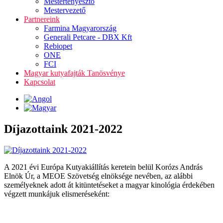
Mestertenyésztő
Mestervezető
Partnereink
Farmina Magyarország
Generali Petcare - DBX Kft
Rebiopet
ONE
FCI
Magyar kutyafajták Tanösvénye
Kapcsolat
Díjazottaink 2021-2022
A 2021 évi Európa Kutyakiállítás keretein belül Korózs András
Elnök Úr, a MEOE Szövetség elnöksége nevében, az alábbi
személyeknek adott át kitüntetéseket a magyar kinológia érdekében
végzett munkájuk elismeréseként: