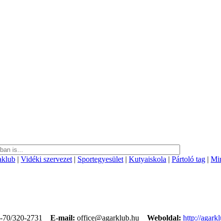
aklub
|
Vidéki szervezet
|
Sportegyesület
|
Kutyaiskola
|
Pártoló tag
|
Min
-70/320-2731
E-mail:
office@agarklub.hu
Weboldal:
http://agark