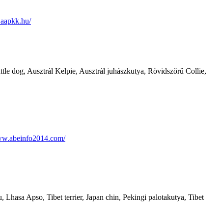
.aapkk.hu/
tle dog, Ausztrál Kelpie, Ausztrál juhászkutya, Rövidszőrű Collie,
ww.abeinfo2014.com/
 Lhasa Apso, Tibet terrier, Japan chin, Pekingi palotakutya, Tibet