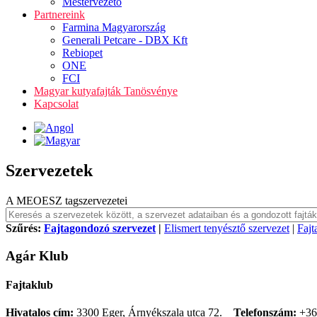
Mestervezető
Partnereink
Farmina Magyarország
Generali Petcare - DBX Kft
Rebiopet
ONE
FCI
Magyar kutyafajták Tanösvénye
Kapcsolat
Szervezetek
A MEOESZ tagszervezetei
Szűrés:
Fajtagondozó szervezet
|
Elismert tenyésztő szervezet
|
Fajt
Agár Klub
Fajtaklub
Hivatalos cím:
3300 Eger, Árnyékszala utca 72.
Telefonszám:
+36