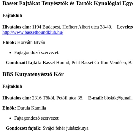
Basset Fajtákat Tenyésztők és Tartók Kynológiai Egye
Fajtaklub
Hivatalos cím:
1194 Budapest, Hofherr Albert utca 38-40.
Levelezé
http://www.bassethoundklub.hu/
Elnök:
Horváth István
Fajtagondozó szervezet:
Gondozott fajták:
Basset Hound, Petit Basset Griffon Vendéen, B
BBS Kutyatenyésztő Kör
Fajtaklub
Hivatalos cím:
2316 Tököl, Petőfi utca 35.
E-mail:
bbsktk@gmail
Elnök:
Darula Kamilla
Fajtagondozó szervezet:
Gondozott fajták:
Svájci fehér juhászkutya