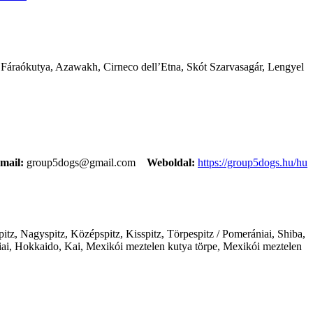
l, Fáraókutya, Azawakh, Cirneco dell’Etna, Skót Szarvasagár, Lengyel
mail:
group5dogs@gmail.com
Weboldal:
https://group5dogs.hu/hu
itz, Nagyspitz, Középspitz, Kisspitz, Törpespitz / Pomerániai, Shiba,
ai, Hokkaido, Kai, Mexikói meztelen kutya törpe, Mexikói meztelen