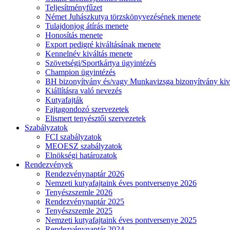
Teljesítményfűzet
Német Juhászkutya törzskönyvezésének menete
Tulajdonjog átírás menete
Honosítás menete
Export pedigré kiváltásának menete
Kennelnév kiváltás menete
Szövetségi/Sportkártya ügyintézés
Champion ügyintézés
BH bizonyítvány és/vagy Munkavizsga bizonyítvány kiv
Kiállításra való nevezés
Kutyafajták
Fajtagondozó szervezetek
Elismert tenyésztői szervezetek
Szabályzatok
FCI szabályzatok
MEOESZ szabályzatok
Elnökségi határozatok
Rendezvények
Rendezvénynaptár 2026
Nemzeti kutyafajtaink éves pontversenye 2026
Tenyészszemle 2026
Rendezvénynaptár 2025
Tenyészszemle 2025
Nemzeti kutyafajtaink éves pontversenye 2025
Rendezvénynaptár 2024