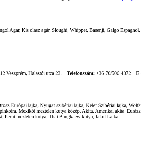
 Angol Agár, Kis olasz agár, Sloughi, Whippet, Basenji, Galgo Espagno
12 Veszprém, Halastói utca 23.
Telefonszám:
+36-70/506-4872
E-
sz-Európai lajka, Nyugat-szibériai lajka, Kelet-Szibériai lajka, Wolfsp
koira, Mexikói meztelen kutya közép, Akita, Amerikai akita, Eurázsi
si, Perui meztelen kutya, Thai Bangkaew kutya, Jakut Lajka