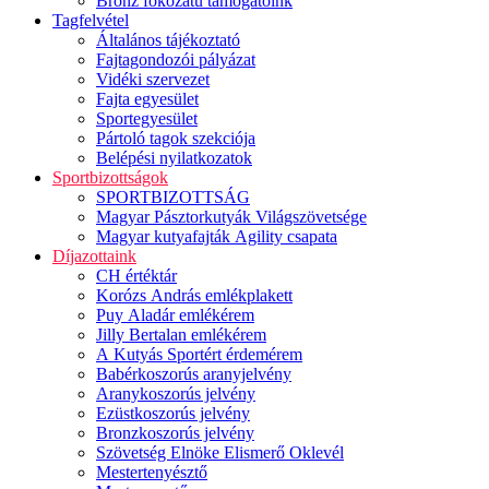
Bronz fokozatú támogatóink
Tagfelvétel
Általános tájékoztató
Fajtagondozói pályázat
Vidéki szervezet
Fajta egyesület
Sportegyesület
Pártoló tagok szekciója
Belépési nyilatkozatok
Sportbizottságok
SPORTBIZOTTSÁG
Magyar Pásztorkutyák Világszövetsége
Magyar kutyafajták Agility csapata
Díjazottaink
CH értéktár
Korózs András emlékplakett
Puy Aladár emlékérem
Jilly Bertalan emlékérem
A Kutyás Sportért érdemérem
Babérkoszorús aranyjelvény
Aranykoszorús jelvény
Ezüstkoszorús jelvény
Bronzkoszorús jelvény
Szövetség Elnöke Elismerő Oklevél
Mestertenyésztő