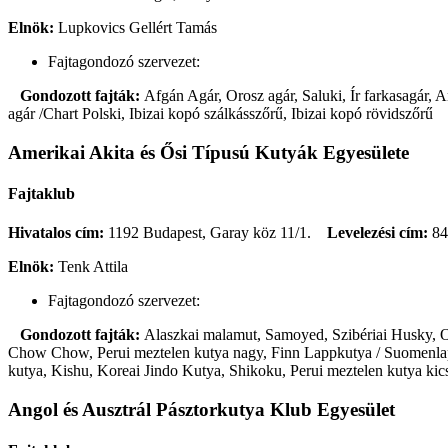
Elnök:
Lupkovics Gellért Tamás
Fajtagondozó szervezet:
Gondozott fajták:
Afgán Agár, Orosz agár, Saluki, Ír farkasagár,
agár /Chart Polski, Ibizai kopó szálkásszőrű, Ibizai kopó rövidszőrű
Amerikai Akita és Ősi Típusú Kutyák Egyesülete
Fajtaklub
Hivatalos cím:
1192 Budapest, Garay köz 11/1.
Levelezési cím:
84
Elnök:
Tenk Attila
Fajtagondozó szervezet:
Gondozott fajták:
Alaszkai malamut, Samoyed, Szibériai Husky, Oro
Chow Chow, Perui meztelen kutya nagy, Finn Lappkutya / Suomenlapin
kutya, Kishu, Koreai Jindo Kutya, Shikoku, Perui meztelen kutya kic
Angol és Ausztrál Pásztorkutya Klub Egyesület