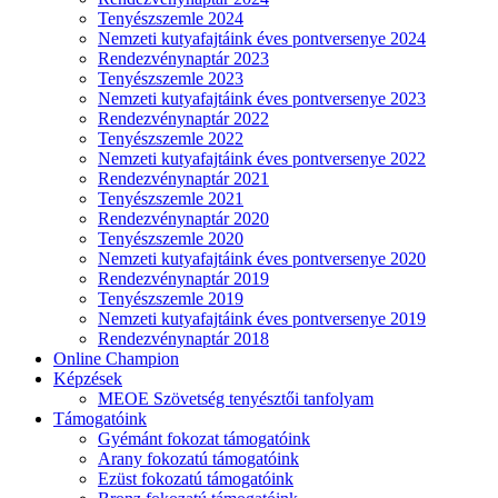
Tenyészszemle 2024
Nemzeti kutyafajtáink éves pontversenye 2024
Rendezvénynaptár 2023
Tenyészszemle 2023
Nemzeti kutyafajtáink éves pontversenye 2023
Rendezvénynaptár 2022
Tenyészszemle 2022
Nemzeti kutyafajtáink éves pontversenye 2022
Rendezvénynaptár 2021
Tenyészszemle 2021
Rendezvénynaptár 2020
Tenyészszemle 2020
Nemzeti kutyafajtáink éves pontversenye 2020
Rendezvénynaptár 2019
Tenyészszemle 2019
Nemzeti kutyafajtáink éves pontversenye 2019
Rendezvénynaptár 2018
Online Champion
Képzések
MEOE Szövetség tenyésztői tanfolyam
Támogatóink
Gyémánt fokozat támogatóink
Arany fokozatú támogatóink
Ezüst fokozatú támogatóink