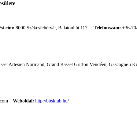
sülete
si cím:
8000 Székesfehérvár, Balatoni út 117.
Telefonszám:
+36-70
asset Artesien Normand, Grand Basset Griffon Vendéen, Gascogne-i Ké
.com
Weboldal:
http://bbsklub.hu/