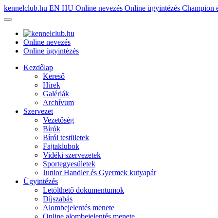
kennelclub.hu
EN
HU
Online nevezés
Online ügyintézés
Champion é
Online nevezés
Online ügyintézés
Kezdőlap
Kereső
Hírek
Galériák
Archívum
Szervezet
Vezetőség
Bírók
Bírói testületek
Fajtaklubok
Vidéki szervezetek
Sportegyesületek
Junior Handler és Gyermek kutyapár
Ügyintézés
Letölthető dokumentumok
Díjszabás
Alombejelentés menete
Online alombejelentés menete