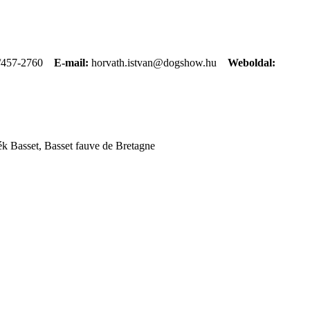
/457-2760
E-mail:
horvath.istvan@dogshow.hu
Weboldal:
k Basset, Basset fauve de Bretagne