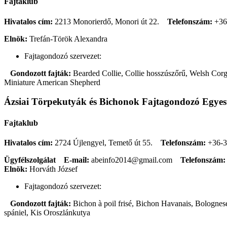
Fajtaklub
Hivatalos cím:
2213 Monorierdő, Monori út 22.
Telefonszám:
+36
Elnök:
Trefán-Török Alexandra
Fajtagondozó szervezet:
Gondozott fajták:
Bearded Collie, Collie hosszúszőrű, Welsh Corgi
Miniature American Shepherd
Ázsiai Törpekutyák és Bichonok Fajtagondozó Egyes
Fajtaklub
Hivatalos cím:
2724 Újlengyel, Temető út 55.
Telefonszám:
+36-3
Ügyfélszolgálat
E-mail:
abeinfo2014@gmail.com
Telefonszám:
Elnök:
Horváth József
Fajtagondozó szervezet:
Gondozott fajták:
Bichon à poil frisé, Bichon Havanais, Bolognese
spániel, Kis Oroszlánkutya