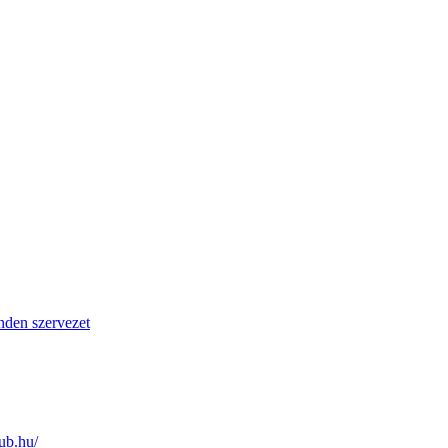
den szervezet
lub.hu/