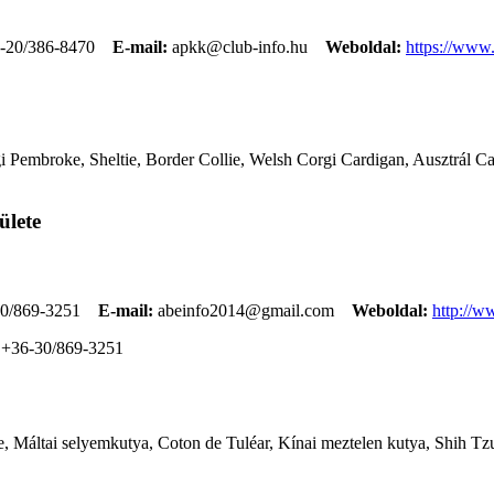
-20/386-8470
E-mail:
apkk@club-info.hu
Weboldal:
https://www
 Pembroke, Sheltie, Border Collie, Welsh Corgi Cardigan, Ausztrál Cat
ülete
0/869-3251
E-mail:
abeinfo2014@gmail.com
Weboldal:
http://w
+36-30/869-3251
, Máltai selyemkutya, Coton de Tuléar, Kínai meztelen kutya, Shih Tzu,