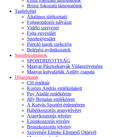
Ezüst fokozatú támogatóink
Bronz fokozatú támogatóink
Tagfelvétel
Általános tájékoztató
Fajtagondozói pályázat
Vidéki szervezet
Fajta egyesület
Sportegyesület
Pártoló tagok szekciója
Belépési nyilatkozatok
Sportbizottságok
SPORTBIZOTTSÁG
Magyar Pásztorkutyák Világszövetsége
Magyar kutyafajták Agility csapata
Díjazottaink
CH értéktár
Korózs András emlékplakett
Puy Aladár emlékérem
Jilly Bertalan emlékérem
A Kutyás Sportért érdemérem
Babérkoszorús aranyjelvény
Aranykoszorús jelvény
Ezüstkoszorús jelvény
Bronzkoszorús jelvény
Szövetség Elnöke Elismerő Oklevél