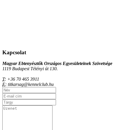
Kapcsolat
Magyar Ebtenyésztők Országos Egyesületeinek Szövetsége
1119 Budapest Tétényi út 130.
T:
+36 70 465 3911
E:
titkarsag@kennelclub.hu