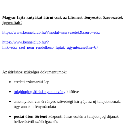
Magyar fajta kutyákat átírni csak az Elismert Tenyésztői Szervezetek
jogosultak!
https://www.kennelclub.hu/?modul=szervezetek&szuro=etsz
https://www.kennelclub.hu/?
link=etsz_szel_nem_rendelkezo_fajtak_ugyintezese&m=67
Az átíráshoz szükséges dokumentumok:
eredeti származási lap
tulajdonjog átírási nyomtatvány
kitöltve
amennyiben van érvényes szövetségi kártyája az új tulajdonosnak,
úgy annak a fénymásolata
postai úton történő
központi átírás esetén a tulajdonjog díjának
befizetéséről szóló igazolás