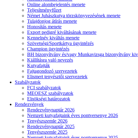
Online alombejelentés menete
Teljesítményfűzet
Német Juhászkutya törzskönyvezésének menete
Tulajdonjog átírás menete
Honosítás menete
Export pedigré kiváltásának menete
Kennelnév kiváltás menete
Szövetségi/Sportkártya ügyintézés
Champion ügyintézés
BH bizonyítvány és/vagy Munkavizsga bizonyítvány kiv
Kiállításra való nevezés
Kutyafajták
Fajtagondozó szervezetek
Elismert tenyésztői szervezetek
Szabályzatok
FCI szabályzatok
MEOESZ szabályzatok
Elnökségi határozatok
Rendezvények
Rendezvénynaptár 2026
Nemzeti kutyafajtaink éves pontversenye 2026
Tenyészszemle 2026
Rendezvénynaptár 2025
Tenyészszemle 2025
Nemzeti kutyafajtaink éves pontversenye 2025