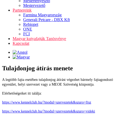
Mestertenyésztő
Mestervezető
Partnereink
Farmina Magyarország
Generali Petcare - DBX Kft
Rebiopet
ONE
FCI
Magyar kutyafajták Tanösvénye
Kapcsolat
Tulajdonjog átírás menete
A legtöbb fajta esetében tulajdonjog átírást végezhet bármely fajtagondozó
egyesület, helyi szervezet vagy a MEOE Szövetség központja.
Elérhetőségeiket itt találja:
https://www.kennelclub.hu/?modul=szervezetek&szuro=ftsz
https://www.kennelclub.hu/?modul=szervezetek&szuro=videki