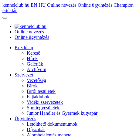
kennelclub.hu
EN
HU
Online nevezés
Online ügyintézés
Champion
értéktár
Online nevezés
Online ügyintézés
Kezdőlap
Kereső
Hírek
Galériák
Archívum
Szervezet
Vezetőség
Bírók
Bírói testületek
Fajtaklubok
Vidéki szervezetek
Sportegyesületek
Junior Handler és Gyermek kutyapár
Ügyintézés
Letölthető dokumentumok
Díjszabás
Alombejelentés menete