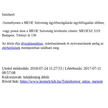
Intézhető:
-Személyesen a MEOE Szövetség ügyfélszolgálatán ügyfélfogadási időben,
-vagy postai úton a MEOE Szövetség levelezési címére: MEOESZ
1119
Budapest, Tétényi út 130.
Az átírás díja
díjszabásunkban,
számlaszámunk és nyitvatartásunk pedig az
elérhetőségek
menüpontban található meg.
Utolsó módosítás: 2018-07-24 11:27:53 | Létrehozás: 2017-07-11
08:57:08
Kulcsszavak: tulajdonjog átírás
Rövid link:
https://www.kennelclub.hu/Tulajdonjog_atiras_menete