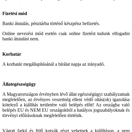
Fizetési mód
Banki átutalás, pénztárba történő készpénz befizetés.
Online nevezési mód esetén csak online fizetést tudunk elfogadni
banki átutalást nem.
Korhatár
A korhatár megállapításánál a bírálat napja az irányadó.
Állategészségügy
A Magyarországon érvényben lévő állat egészségügyi szabályzatnak
megfelelően, az érvényes veszettség elleni védő oltás(ok) igazolása
kötelező a kiállítás területére való belépés előtt! Az országba való
belépés EU és NEM EU országokból a hatályos jogszabályoknak és
törvényi előírásoknak megfelelően történik.
Vágott farkú és fülű kutyák részt vehetnek a kiállításon, a nem