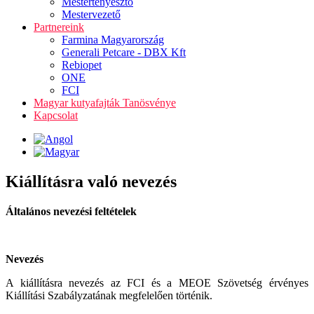
Mestertenyésztő
Mestervezető
Partnereink
Farmina Magyarország
Generali Petcare - DBX Kft
Rebiopet
ONE
FCI
Magyar kutyafajták Tanösvénye
Kapcsolat
Kiállításra való nevezés
Általános nevezési feltételek
Nevezés
A kiállításra nevezés az FCI és a MEOE Szövetség érvényes
Kiállítási Szabályzatának megfelelően történik.