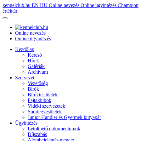
kennelclub.hu
EN
HU
Online nevezés
Online ügyintézés
Champion
értéktár
Online nevezés
Online ügyintézés
Kezdőlap
Kereső
Hírek
Galériák
Archívum
Szervezet
Vezetőség
Bírók
Bírói testületek
Fajtaklubok
Vidéki szervezetek
Sportegyesületek
Junior Handler és Gyermek kutyapár
Ügyintézés
Letölthető dokumentumok
Díjszabás
Alombejelentés menete