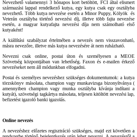
Nevezhető valamennyi 3 hónapos kort betöltött, FCI által elismert
származási lappal rendelkező kutya, egy kutya csak egy osztályba
nevezhető. Több kutya nevezése esetén a Minor Puppy, Kölyök és
Veterán osztályba történő nevezési díj, illetve több fajta nevezése
esetén, a magyar kutyafajta nevezési díja nem számolható első
kutyaként!
A kiállítási szabályzat értelmében a nevezés nem visszavonható,
másra nevezőre, illetve más kutya nevezésére át nem ruházható.
Nevezni csak online, postai úton és személyesen a MEOE
Szövetség központjában van lehetőség. Faxon és e-mailen érkező
nevezéseket nem áll módunkban elfogadni.
Postai és személyes nevezéshez szükséges dokumentumok: a kutya
törzskönyv másolata, champion vagy munkavizsga bizonyítványa (
amennyiben champion vagy munka osztályba kívánja indítani a
kutyát), szövetségi tagkártya másolata, teljesen kitöltött nevezési lap,
befizetést igazoló banki igazolás.
Online nevezés
A nevezéshez előzetes regisztráció szükséges, majd ezt követôen a
rendszerbe történő bejelentkezés után lehet nevezni. A nevezésről a