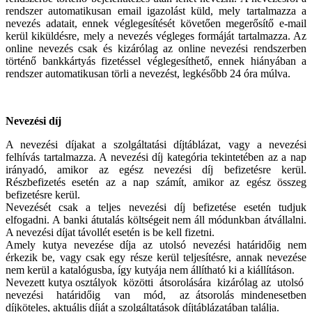
rendszer automatikusan email igazolást küld, mely tartalmazza a
nevezés adatait, ennek véglegesítését követően megerősítő e-mail
kerül kiküldésre, mely a nevezés végleges formáját tartalmazza. Az
online nevezés csak és kizárólag az online nevezési rendszerben
történő bankkártyás fizetéssel véglegesíthető, ennek hiányában a
rendszer automatikusan törli a nevezést, legkésőbb 24 óra múlva.
Nevezési díj
A nevezési díjakat a szolgáltatási díjtáblázat, vagy a nevezési
felhívás tartalmazza. A nevezési díj kategória tekintetében az a nap
irányadó, amikor az egész nevezési díj befizetésre kerül.
Részbefizetés esetén az a nap számít, amikor az egész összeg
befizetésre kerül.
Nevezését csak a teljes nevezési díj befizetése esetén tudjuk
elfogadni. A banki átutalás költségeit nem áll módunkban átvállalni.
A nevezési díjat távollét esetén is be kell fizetni.
Amely kutya nevezése díja az utolsó nevezési határidőig nem
érkezik be, vagy csak egy része kerül teljesítésre, annak nevezése
nem kerül a katalógusba, így kutyája nem állítható ki a kiállításon.
Nevezett kutya osztályok közötti átsorolására kizárólag az utolsó
nevezési határidőig van mód, az átsorolás mindenesetben
díjköteles, aktuális díját a szolgáltatások díjtáblázatában találja.