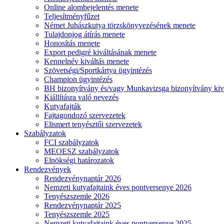
Online alombejelentés menete
Teljesítményfűzet
Német Juhászkutya törzskönyvezésének menete
Tulajdonjog átírás menete
Honosítás menete
Export pedigré kiváltásának menete
Kennelnév kiváltás menete
Szövetségi/Sportkártya ügyintézés
Champion ügyintézés
BH bizonyítvány és/vagy Munkavizsga bizonyítvány kiv
Kiállításra való nevezés
Kutyafajták
Fajtagondozó szervezetek
Elismert tenyésztői szervezetek
Szabályzatok
FCI szabályzatok
MEOESZ szabályzatok
Elnökségi határozatok
Rendezvények
Rendezvénynaptár 2026
Nemzeti kutyafajtaink éves pontversenye 2026
Tenyészszemle 2026
Rendezvénynaptár 2025
Tenyészszemle 2025
Nemzeti kutyafajtaink éves pontversenye 2025