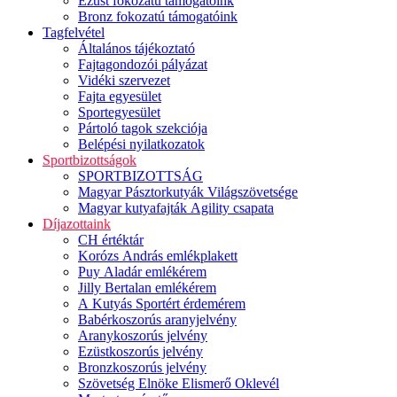
Ezüst fokozatú támogatóink
Bronz fokozatú támogatóink
Tagfelvétel
Általános tájékoztató
Fajtagondozói pályázat
Vidéki szervezet
Fajta egyesület
Sportegyesület
Pártoló tagok szekciója
Belépési nyilatkozatok
Sportbizottságok
SPORTBIZOTTSÁG
Magyar Pásztorkutyák Világszövetsége
Magyar kutyafajták Agility csapata
Díjazottaink
CH értéktár
Korózs András emlékplakett
Puy Aladár emlékérem
Jilly Bertalan emlékérem
A Kutyás Sportért érdemérem
Babérkoszorús aranyjelvény
Aranykoszorús jelvény
Ezüstkoszorús jelvény
Bronzkoszorús jelvény
Szövetség Elnöke Elismerő Oklevél