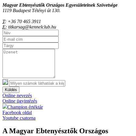
Magyar Ebtenyésztők Országos Egyesületeinek Szövetsége
1119 Budapest Tétényi út 130.
T:
+36 70 465 3911
E:
titkarsag@kennelclub.hu
Küldés
Online nevezés
Online ügyintézés
Champion értéktár
Facebook oldal
Youtube csatorna
A Magyar Ebtenyésztők Országos