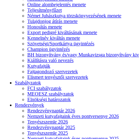
Online alombejelentés menete
Teljesítményfűzet
Német Juhászkutya törzskönyvezésének menete
Tulajdonjog átírás menete
Honosítás menete
Export pedigré kiváltásának menete
Kennelnév kiváltás menete
Szövetségi/Sportkártya ügyintézés
Champion ügyintézés
BH bizonyítvány és/vagy Munkavizsga bizonyítvány kiv
Kiállításra való nevezés
Kutyafajták
Fajtagondozó szervezetek
Elismert tenyésztői szervezetek
Szabályzatok
FCI szabályzatok
MEOESZ szabályzatok
Elnökségi határozatok
Rendezvények
Rendezvénynaptár 2026
Nemzeti kutyafajtaink éves pontversenye 2026
Tenyészszemle 2026
Rendezvénynaptár 2025
Tenyészszemle 2025
Nemzeti kutyafajtaink éves pontversenye 2025