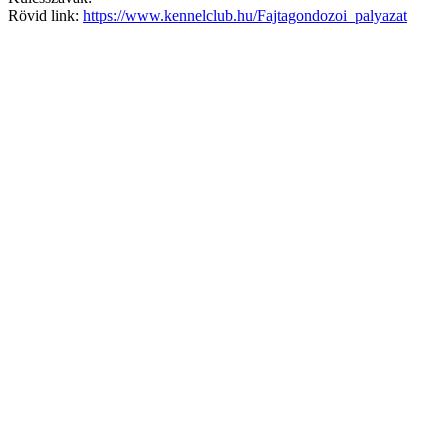
Rövid link:
https://www.kennelclub.hu/Fajtagondozoi_palyazat