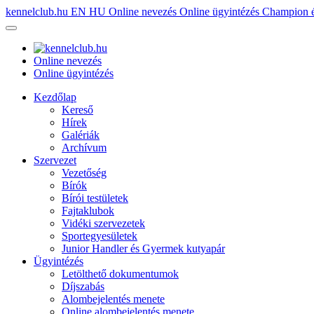
kennelclub.hu
EN
HU
Online nevezés
Online ügyintézés
Champion é
Online nevezés
Online ügyintézés
Kezdőlap
Kereső
Hírek
Galériák
Archívum
Szervezet
Vezetőség
Bírók
Bírói testületek
Fajtaklubok
Vidéki szervezetek
Sportegyesületek
Junior Handler és Gyermek kutyapár
Ügyintézés
Letölthető dokumentumok
Díjszabás
Alombejelentés menete
Online alombejelentés menete