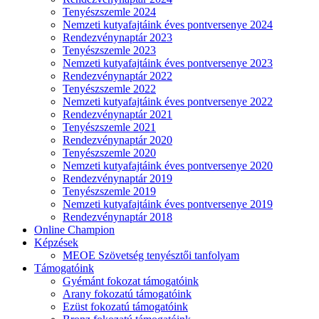
Tenyészszemle 2024
Nemzeti kutyafajtáink éves pontversenye 2024
Rendezvénynaptár 2023
Tenyészszemle 2023
Nemzeti kutyafajtáink éves pontversenye 2023
Rendezvénynaptár 2022
Tenyészszemle 2022
Nemzeti kutyafajtáink éves pontversenye 2022
Rendezvénynaptár 2021
Tenyészszemle 2021
Rendezvénynaptár 2020
Tenyészszemle 2020
Nemzeti kutyafajtáink éves pontversenye 2020
Rendezvénynaptár 2019
Tenyészszemle 2019
Nemzeti kutyafajtáink éves pontversenye 2019
Rendezvénynaptár 2018
Online Champion
Képzések
MEOE Szövetség tenyésztői tanfolyam
Támogatóink
Gyémánt fokozat támogatóink
Arany fokozatú támogatóink
Ezüst fokozatú támogatóink