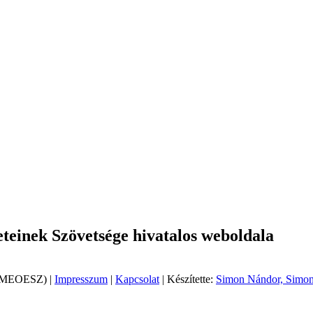
einek Szövetsége hivatalos weboldala
 (MEOESZ) |
Impresszum
|
Kapcsolat
| Készítette:
Simon Nándor, Simon