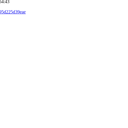
54:43
695d225d39eae