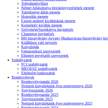
Teljesítményfűzet
Német Juhászkutya törzskönyvezésének menete
Tulajdonjog átírás menete
Honosítás menete
Export pedigré kiváltásának menete
Kennelnév kiváltás menete
Szövetségi/Sportkártya ügyintézés
Champion ügyintézés
BH bizonyítvány és/vagy Munkavizsga bizonyítvány kiv
Kiállításra való nevezés
Kutyafajták
Fajtagondozó szervezetek
Elismert tenyésztői szervezetek
Szabályzatok
FCI szabályzatok
MEOESZ szabályzatok
Elnökségi határozatok
Rendezvények
Rendezvénynaptár 2026
Nemzeti kutyafajtaink éves pontversenye 2026
Tenyészszemle 2026
Rendezvénynaptár 2025
Tenyészszemle 2025
Nemzeti kutyafajtaink éves pontversenye 2025
Rendezvénynaptár 2024