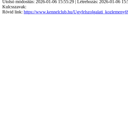
Utolsó módosítás: 2026-01-06 15:55:29 | Létrehozás: 2026-01-06 15:
Kulcsszavak:
Rövid link:
https://www.kennelclub.hu/Ugyfelszolgalati_kozlemeny