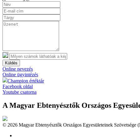
Küldés
Online nevezés
Online ügyintézés
Champion értéktár
Facebook oldal
Youtube csatorna
A Magyar Ebtenyésztők Országos Egyesület
© 2026 Magyar Ebtenyésztők Országos Egyesületeinek Szövetsége