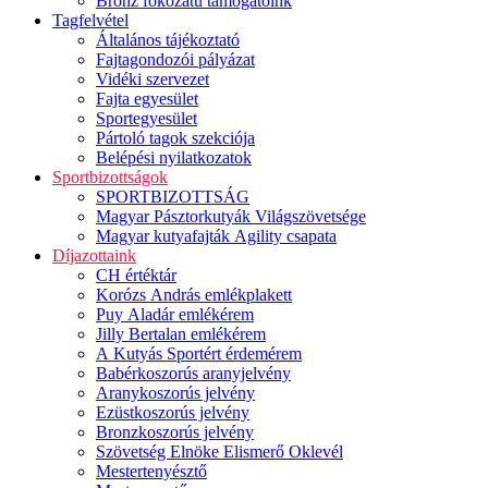
Bronz fokozatú támogatóink
Tagfelvétel
Általános tájékoztató
Fajtagondozói pályázat
Vidéki szervezet
Fajta egyesület
Sportegyesület
Pártoló tagok szekciója
Belépési nyilatkozatok
Sportbizottságok
SPORTBIZOTTSÁG
Magyar Pásztorkutyák Világszövetsége
Magyar kutyafajták Agility csapata
Díjazottaink
CH értéktár
Korózs András emlékplakett
Puy Aladár emlékérem
Jilly Bertalan emlékérem
A Kutyás Sportért érdemérem
Babérkoszorús aranyjelvény
Aranykoszorús jelvény
Ezüstkoszorús jelvény
Bronzkoszorús jelvény
Szövetség Elnöke Elismerő Oklevél
Mestertenyésztő