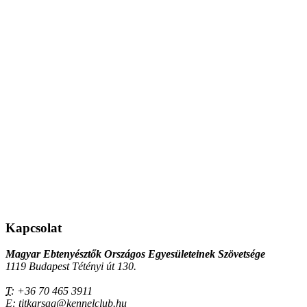
Kapcsolat
Magyar Ebtenyésztők Országos Egyesületeinek Szövetsége
1119 Budapest Tétényi út 130.
T:
+36 70 465 3911
E:
titkarsag@kennelclub.hu