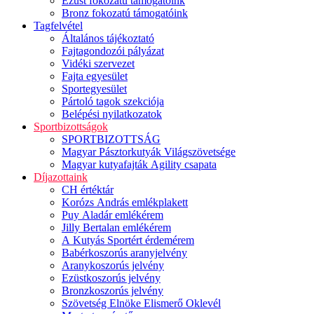
Ezüst fokozatú támogatóink
Bronz fokozatú támogatóink
Tagfelvétel
Általános tájékoztató
Fajtagondozói pályázat
Vidéki szervezet
Fajta egyesület
Sportegyesület
Pártoló tagok szekciója
Belépési nyilatkozatok
Sportbizottságok
SPORTBIZOTTSÁG
Magyar Pásztorkutyák Világszövetsége
Magyar kutyafajták Agility csapata
Díjazottaink
CH értéktár
Korózs András emlékplakett
Puy Aladár emlékérem
Jilly Bertalan emlékérem
A Kutyás Sportért érdemérem
Babérkoszorús aranyjelvény
Aranykoszorús jelvény
Ezüstkoszorús jelvény
Bronzkoszorús jelvény
Szövetség Elnöke Elismerő Oklevél