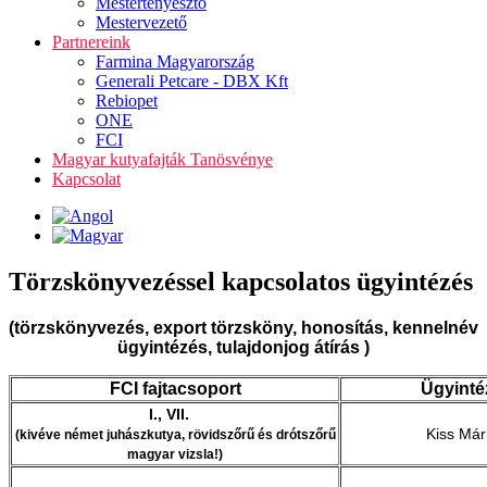
Mestertenyésztő
Mestervezető
Partnereink
Farmina Magyarország
Generali Petcare - DBX Kft
Rebiopet
ONE
FCI
Magyar kutyafajták Tanösvénye
Kapcsolat
Törzskönyvezéssel kapcsolatos ügyintézés
(törzskönyvezés, export törzsköny, honosítás, kennelnév
ügyintézés, tulajdonjog átírás )
FCI fajtacsoport
Ügyinté
I., VII.
Kiss Már
(kivéve német juhászkutya, rövidszőrű és drótszőrű
magyar vizsla!
)