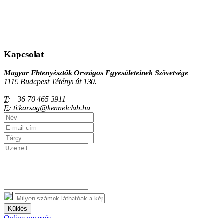
Kapcsolat
Magyar Ebtenyésztők Országos Egyesületeinek Szövetsége
1119 Budapest Tétényi út 130.
T:
+36 70 465 3911
E:
titkarsag@kennelclub.hu
Küldés
Online nevezés