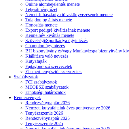
Online alombejelentés menete
Teljesítményfűzet
Német Juhászkutya törzskönyvezésének menete
Tulajdonjog átírás menete
Honosítás menete
Export pedigré kiváltásának menete
Kennelnév kiváltás menete
Szövetségi/Sportkártya ügyintézés
Champion ügyintézés
BH bizonyítvány és/vagy Munkavizsga bizonyítvány kiv
Kiállításra való nevezés
Kutyafajták
Fajtagondozó szervezetek
Elismert tenyésztői szervezetek
Szabályzatok
FCI szabályzatok
MEOESZ szabályzatok
Elnökségi határozatok
Rendezvények
Rendezvénynaptár 2026
Nemzeti kutyafajtaink éves pontversenye 2026
Tenyészszemle 2026
Rendezvénynaptár 2025
Tenyészszemle 2025
Nemzeti kutyafajtaink éves pontversenye 2025