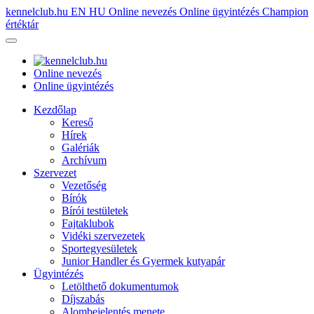
kennelclub.hu
EN
HU
Online nevezés
Online ügyintézés
Champion
értéktár
Online nevezés
Online ügyintézés
Kezdőlap
Kereső
Hírek
Galériák
Archívum
Szervezet
Vezetőség
Bírók
Bírói testületek
Fajtaklubok
Vidéki szervezetek
Sportegyesületek
Junior Handler és Gyermek kutyapár
Ügyintézés
Letölthető dokumentumok
Díjszabás
Alombejelentés menete