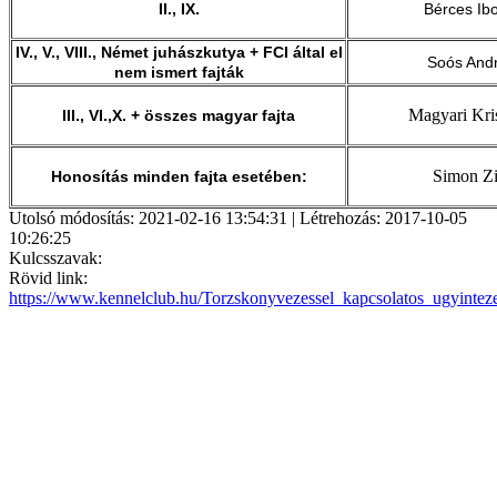
II., IX.
Bérces Ib
IV., V., VIII., Német juhászkutya + FCI által el
Soós And
nem ismert fajták
Magyari Kri
III., VI.,X. + összes magyar fajta
Simon Zi
Honosítás minden fajta esetében:
Utolsó módosítás: 2021-02-16 13:54:31 | Létrehozás: 2017-10-05
10:26:25
Kulcsszavak:
Rövid link:
https://www.kennelclub.hu/Torzskonyvezessel_kapcsolatos_ugyintez