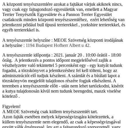
A központi tenyészszemlére azokat a fajtákat várjuk akiknek nincs,
vagy csak egy fajtagondozó egyesületük van, emellett a Magyar
Terrier Tenyésztők Egyesülete és a Pannon Terrier Egyesület
csatlakozik minden központi tenyészszemléhez, ezért lehetőség van
jelentkezni például bull típusú terrierekkel , yorkshire terrierekkel, és
egyéb terrierekkel is.
A tenyészszemle helyszíne : MEOE Szövetség központi irodájának
a helyszíne :
1194 Budapest Hofherr Albert u 42.
A tenyészszemle időpontja : 2021. január 20 . 10:00 órától - 18:00
óráig. A jelentkezés a pontos időpont megjelelősével zajlik a
vészhelyzetre való tekintettel 5 percenként egy - egy kutyát tudunk
fogadni, a törzskönyvet a jelentkezéshez fel kell tölteni, hogy az
adminisztrációt elő tudjuk készíteni. A számlát és a bírálati lapot a
törzskönyvön megjelölt tulajdonos részére fogjuk elkészíteni. A
teremben a tenyészszemle előtt - után nem lehet tartózkodni, kiséröt
a kutya tulajdonosán kívül nem tudunk beengedni, maszk viselése
kötelező .
Figyelem!
A MEOE Szövetség csak küllem tenyészszemlét tart.
Azon fajták esetében melyek képességvizsgára kötelezettek, a
küllem tenyészszemle nem elegendő, az csak a képességvizsgával
együtt válik érvényessé, így azt a fajtagondozó szervezetnél, vagy