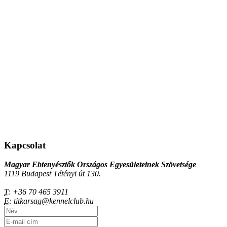
Kapcsolat
Magyar Ebtenyésztők Országos Egyesületeinek Szövetsége
1119 Budapest Tétényi út 130.
T:
+36 70 465 3911
E:
titkarsag@kennelclub.hu