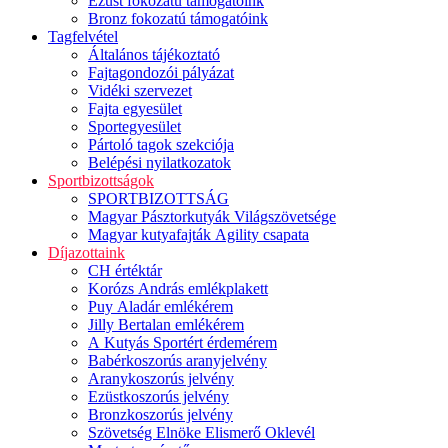
Ezüst fokozatú támogatóink
Bronz fokozatú támogatóink
Tagfelvétel
Általános tájékoztató
Fajtagondozói pályázat
Vidéki szervezet
Fajta egyesület
Sportegyesület
Pártoló tagok szekciója
Belépési nyilatkozatok
Sportbizottságok
SPORTBIZOTTSÁG
Magyar Pásztorkutyák Világszövetsége
Magyar kutyafajták Agility csapata
Díjazottaink
CH értéktár
Korózs András emlékplakett
Puy Aladár emlékérem
Jilly Bertalan emlékérem
A Kutyás Sportért érdemérem
Babérkoszorús aranyjelvény
Aranykoszorús jelvény
Ezüstkoszorús jelvény
Bronzkoszorús jelvény
Szövetség Elnöke Elismerő Oklevél