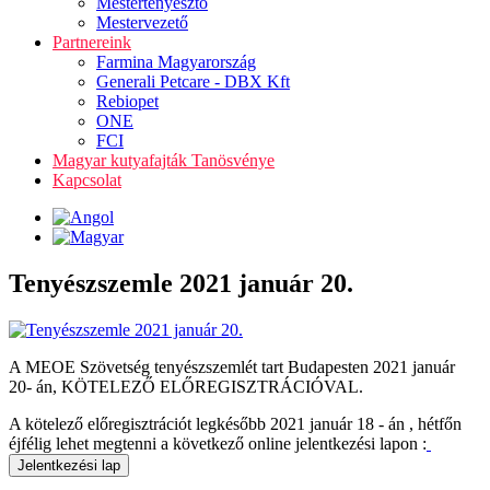
Mestertenyésztő
Mestervezető
Partnereink
Farmina Magyarország
Generali Petcare - DBX Kft
Rebiopet
ONE
FCI
Magyar kutyafajták Tanösvénye
Kapcsolat
Tenyészszemle 2021 január 20.
A MEOE Szövetség tenyészszemlét tart Budapesten 2021 január
20- án, KÖTELEZŐ ELŐREGISZTRÁCIÓVAL.
A kötelező előregisztrációt legkésőbb 2021 január 18 - án , hétfőn
éjfélig lehet megtenni a következő online jelentkezési lapon :