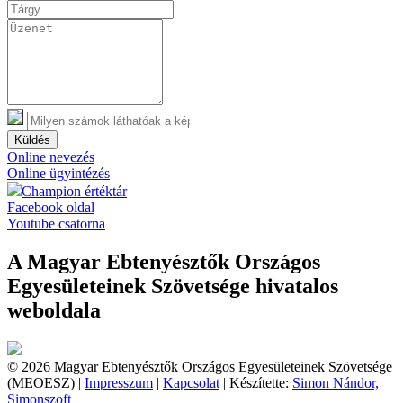
Küldés
Online nevezés
Online ügyintézés
Champion értéktár
Facebook oldal
Youtube csatorna
A Magyar Ebtenyésztők Országos
Egyesületeinek Szövetsége hivatalos
weboldala
© 2026 Magyar Ebtenyésztők Országos Egyesületeinek Szövetsége
(MEOESZ) |
Impresszum
|
Kapcsolat
| Készítette:
Simon Nándor,
Simonszoft