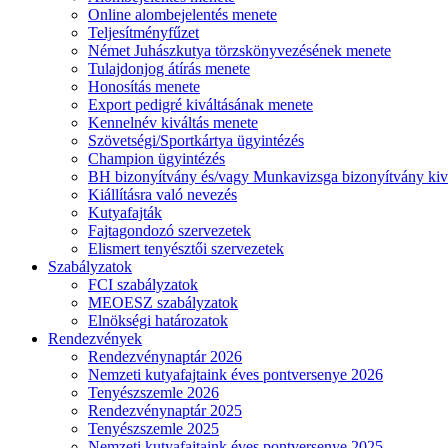
Online alombejelentés menete
Teljesítményfűzet
Német Juhászkutya törzskönyvezésének menete
Tulajdonjog átírás menete
Honosítás menete
Export pedigré kiváltásának menete
Kennelnév kiváltás menete
Szövetségi/Sportkártya ügyintézés
Champion ügyintézés
BH bizonyítvány és/vagy Munkavizsga bizonyítvány kiv
Kiállításra való nevezés
Kutyafajták
Fajtagondozó szervezetek
Elismert tenyésztői szervezetek
Szabályzatok
FCI szabályzatok
MEOESZ szabályzatok
Elnökségi határozatok
Rendezvények
Rendezvénynaptár 2026
Nemzeti kutyafajtaink éves pontversenye 2026
Tenyészszemle 2026
Rendezvénynaptár 2025
Tenyészszemle 2025
Nemzeti kutyafajtaink éves pontversenye 2025