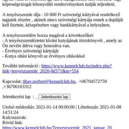
képességvizsgát lebonyolító rendezvényeken tudják teljesíteni.
A tenyészszemle díja : 10 000 Ft szövetségi kártyával rendelkező
tagjaink részére , akinek nincs szövetségi kártyája ennek a dupláját
kell fizetnie, készpénzben vagy bankkártyával a helyszínen.
A tenyészszemlére hozza magával a következőket:
- A tenyészszemléztetni kívánt kutyájának törzskönyvét , amely az
Ön nevére átírva vagy honosítva van.
- Érvényes szövetségi kártyáját
- Kutya oltási könyvét az érvényes oltásokkal
További információ :
https://www.kennelclub.hu/index.php?
link=tenyeszszemle_2020-9d371&m=554
Kapcsolat:
tibay.norbert@kennelclub.hu
, +06704572759
,+36706163312
Jelentkezési lap :
Utolsó módosítás: 2021-01-14 00:00:00 | Létrehozás: 2021-01-08
14:51:24
Kulcsszavak:
Rövid link:
https://www.kennelclub.hu/Tenyeszszemle_2021_januar_20