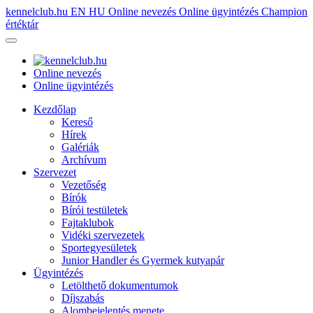
kennelclub.hu
EN
HU
Online nevezés
Online ügyintézés
Champion
értéktár
Online nevezés
Online ügyintézés
Kezdőlap
Kereső
Hírek
Galériák
Archívum
Szervezet
Vezetőség
Bírók
Bírói testületek
Fajtaklubok
Vidéki szervezetek
Sportegyesületek
Junior Handler és Gyermek kutyapár
Ügyintézés
Letölthető dokumentumok
Díjszabás
Alombejelentés menete