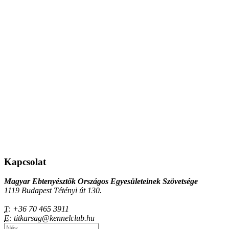
Kapcsolat
Magyar Ebtenyésztők Országos Egyesületeinek Szövetsége
1119 Budapest Tétényi út 130.
T:
+36 70 465 3911
E:
titkarsag@kennelclub.hu