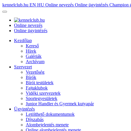
kennelclub.hu
EN
HU
Online nevezés
Online ügyintézés
Champion é
Online nevezés
Online ügyintézés
Kezdőlap
Kereső
Hírek
Galériák
Archívum
Szervezet
Vezetőség
Bírók
Bírói testületek
Fajtaklubok
Vidéki szervezetek
Sportegyesületek
Junior Handler és Gyermek kutyapár
Ügyintézés
Letölthető dokumentumok
Díjszabás
Alombejelentés menete
Online alombejelentés menete