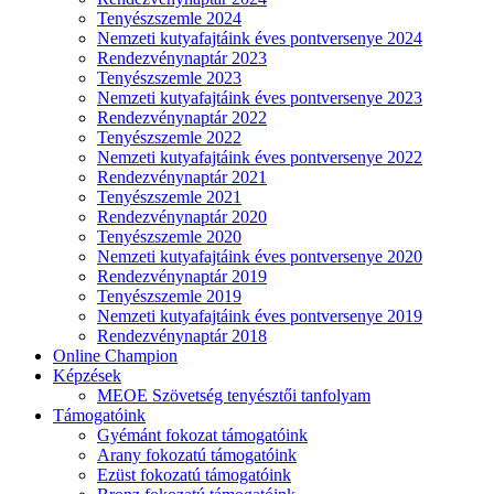
Tenyészszemle 2024
Nemzeti kutyafajtáink éves pontversenye 2024
Rendezvénynaptár 2023
Tenyészszemle 2023
Nemzeti kutyafajtáink éves pontversenye 2023
Rendezvénynaptár 2022
Tenyészszemle 2022
Nemzeti kutyafajtáink éves pontversenye 2022
Rendezvénynaptár 2021
Tenyészszemle 2021
Rendezvénynaptár 2020
Tenyészszemle 2020
Nemzeti kutyafajtáink éves pontversenye 2020
Rendezvénynaptár 2019
Tenyészszemle 2019
Nemzeti kutyafajtáink éves pontversenye 2019
Rendezvénynaptár 2018
Online Champion
Képzések
MEOE Szövetség tenyésztői tanfolyam
Támogatóink
Gyémánt fokozat támogatóink
Arany fokozatú támogatóink
Ezüst fokozatú támogatóink