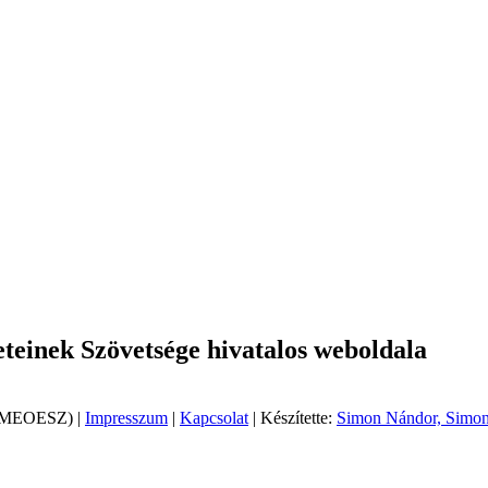
einek Szövetsége hivatalos weboldala
 (MEOESZ) |
Impresszum
|
Kapcsolat
| Készítette:
Simon Nándor, Simon