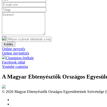
Küldés
Online nevezés
Online ügyintézés
Champion értéktár
Facebook oldal
Youtube csatorna
A Magyar Ebtenyésztők Országos Egyesület
© 2026 Magyar Ebtenyésztők Országos Egyesületeinek Szövetsége