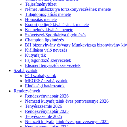
Teljesítményfűzet
Német Juhászkutya törzskönyvezésének menete
Tulajdonjog átírás menete
Honosítás menete
Export pedigré kiváltásának menete
Kennelnév kiváltás menete
Szövetségi/Sportkártya ügyintézés
Champion ügyintézés
BH bizonyítvány és/vagy Munkavizsga bizonyítvány kiv
Kiállításra való nevezés
Kutyafajták
Fajtagondozó szervezetek
Elismert tenyésztői szervezetek
Szabályzatok
FCI szabályzatok
MEOESZ szabályzatok
Elnökségi határozatok
Rendezvények
Rendezvénynaptár 2026
Nemzeti kutyafajtaink éves pontversenye 2026
Tenyészszemle 2026
Rendezvénynaptár 2025
Tenyészszemle 2025
Nemzeti kutyafajtaink éves pontversenye 2025
Rendezvénynaptár 2024