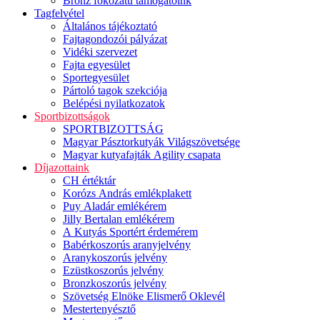
Bronz fokozatú támogatóink
Tagfelvétel
Általános tájékoztató
Fajtagondozói pályázat
Vidéki szervezet
Fajta egyesület
Sportegyesület
Pártoló tagok szekciója
Belépési nyilatkozatok
Sportbizottságok
SPORTBIZOTTSÁG
Magyar Pásztorkutyák Világszövetsége
Magyar kutyafajták Agility csapata
Díjazottaink
CH értéktár
Korózs András emlékplakett
Puy Aladár emlékérem
Jilly Bertalan emlékérem
A Kutyás Sportért érdemérem
Babérkoszorús aranyjelvény
Aranykoszorús jelvény
Ezüstkoszorús jelvény
Bronzkoszorús jelvény
Szövetség Elnöke Elismerő Oklevél
Mestertenyésztő