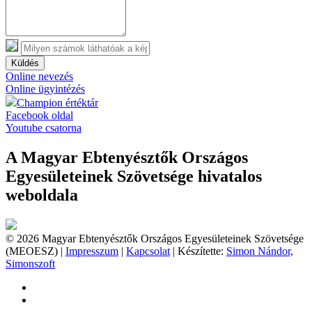
Küldés
Online nevezés
Online ügyintézés
Champion értéktár
Facebook oldal
Youtube csatorna
A Magyar Ebtenyésztők Országos
Egyesületeinek Szövetsége hivatalos
weboldala
© 2026 Magyar Ebtenyésztők Országos Egyesületeinek Szövetsége
(MEOESZ) |
Impresszum
|
Kapcsolat
| Készítette:
Simon Nándor,
Simonszoft