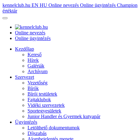
kennelclub.hu
EN
HU
Online nevezés
Online ügyintézés
Champion
értéktár
Online nevezés
Online ügyintézés
Kezdőlap
Kereső
Hírek
Galériák
Archívum
Szervezet
Vezetőség
Bírók
Bírói testületek
Fajtaklubok
Vidéki szervezetek
Sportegyesületek
Junior Handler és Gyermek kutyapár
Ügyintézés
Letölthető dokumentumok
Díjszabás
Alombejelentés menete