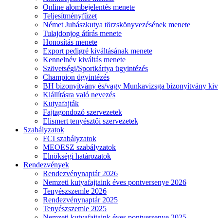
Online alombejelentés menete
Teljesítményfűzet
Német Juhászkutya törzskönyvezésének menete
Tulajdonjog átírás menete
Honosítás menete
Export pedigré kiváltásának menete
Kennelnév kiváltás menete
Szövetségi/Sportkártya ügyintézés
Champion ügyintézés
BH bizonyítvány és/vagy Munkavizsga bizonyítvány kiv
Kiállításra való nevezés
Kutyafajták
Fajtagondozó szervezetek
Elismert tenyésztői szervezetek
Szabályzatok
FCI szabályzatok
MEOESZ szabályzatok
Elnökségi határozatok
Rendezvények
Rendezvénynaptár 2026
Nemzeti kutyafajtaink éves pontversenye 2026
Tenyészszemle 2026
Rendezvénynaptár 2025
Tenyészszemle 2025
Nemzeti kutyafajtaink éves pontversenye 2025