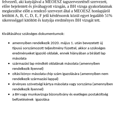
felvezető, aki kutyájával a MEOESZ tagszervezeténél szervezett,
előre bejelentett és jóváhagyott vizsgán, a BH vizsga gyakorlatainak
megkezdése előtt a rendező szervezet által a MEOESZ honlapjáról
letöltött A, B, C, D, E, F jelű kérdéssorok közül egyet legalább 51%
sikerességgel kitöltött és kutyája eredményes BH vizsgát tett.
Kiváltásához szükséges dokumentumok:
amennyiben rendelkezik 2020. május 1. után bevezetett új
típusú sorszámozott teljesítmény füzettel, akkor a szükséges
eredményeket igazoló oldalak, ennek hiányában a bírálati lap
másolata
származási lap mindkét oldalának másolata (amennyiben
rendelkezik ilyennel)
oltási könyv másolata chip szám igazolására (amennyiben nem
rendelkezik származási lappal)
érvényes szövetségi kártya másolata vagy sorszáma (amennyiben
rendelkezik ilyennel)
a BH vagy munkavizsga bizonyítvány
és esetleges postaköltség
befizetésének
igazolása