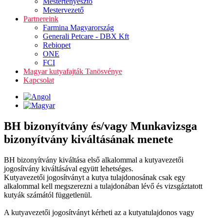
Mestertenyésztő
Mestervezető
Partnereink
Farmina Magyarország
Generali Petcare - DBX Kft
Rebiopet
ONE
FCI
Magyar kutyafajták Tanösvénye
Kapcsolat
BH bizonyítvány és/vagy Munkavizsga
bizonyítvány kiváltásának menete
BH bizonyítvány kiváltása első alkalommal a kutyavezetői
jogosítvány kiváltásával együtt lehetséges.
Kutyavezetői jogosítványt a kutya tulajdonosának csak egy
alkalommal kell megszerezni a tulajdonában lévő és vizsgáztatott
kutyák számától függetlenül.
A kutyavezetői jogosítványt kérheti az a kutyatulajdonos vagy