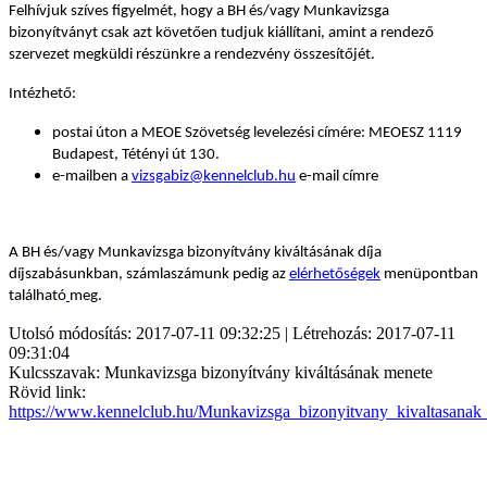
Felhívjuk szíves figyelmét, hogy a BH és/vagy Munkavizsga
bizonyítványt csak azt követően tudjuk kiállítani, amint a rendező
szervezet megküldi részünkre a rendezvény összesítőjét.
Intézhető:
postai úton a MEOE Szövetség levelezési címére: MEOESZ 1119
Budapest, Tétényi út 130.
e-mailben a
vizsgabiz@kennelclub.hu
e-mail címre
A BH és/vagy Munkavizsga bizonyítvány kiváltásának díja
díjszabásunkban, számlaszámunk pedig az
elérhetőségek
menüpontban
található
meg.
Utolsó módosítás: 2017-07-11 09:32:25 | Létrehozás: 2017-07-11
09:31:04
Kulcsszavak: Munkavizsga bizonyítvány kiváltásának menete
Rövid link:
https://www.kennelclub.hu/Munkavizsga_bizonyitvany_kivaltasanak