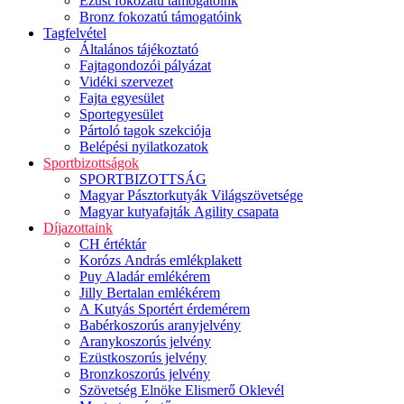
Ezüst fokozatú támogatóink
Bronz fokozatú támogatóink
Tagfelvétel
Általános tájékoztató
Fajtagondozói pályázat
Vidéki szervezet
Fajta egyesület
Sportegyesület
Pártoló tagok szekciója
Belépési nyilatkozatok
Sportbizottságok
SPORTBIZOTTSÁG
Magyar Pásztorkutyák Világszövetsége
Magyar kutyafajták Agility csapata
Díjazottaink
CH értéktár
Korózs András emlékplakett
Puy Aladár emlékérem
Jilly Bertalan emlékérem
A Kutyás Sportért érdemérem
Babérkoszorús aranyjelvény
Aranykoszorús jelvény
Ezüstkoszorús jelvény
Bronzkoszorús jelvény
Szövetség Elnöke Elismerő Oklevél