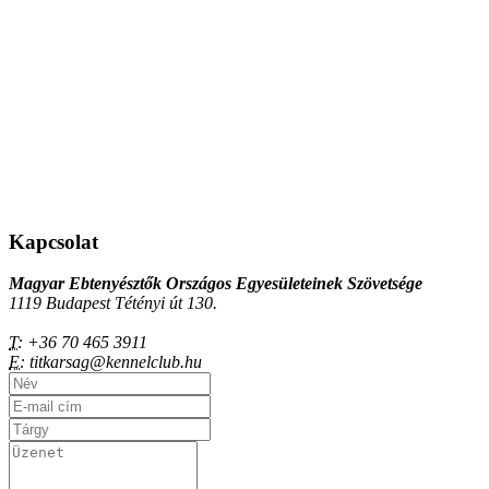
Kapcsolat
Magyar Ebtenyésztők Országos Egyesületeinek Szövetsége
1119 Budapest Tétényi út 130.
T:
+36 70 465 3911
E:
titkarsag@kennelclub.hu