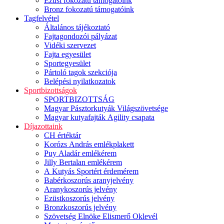
Ezüst fokozatú támogatóink
Bronz fokozatú támogatóink
Tagfelvétel
Általános tájékoztató
Fajtagondozói pályázat
Vidéki szervezet
Fajta egyesület
Sportegyesület
Pártoló tagok szekciója
Belépési nyilatkozatok
Sportbizottságok
SPORTBIZOTTSÁG
Magyar Pásztorkutyák Világszövetsége
Magyar kutyafajták Agility csapata
Díjazottaink
CH értéktár
Korózs András emlékplakett
Puy Aladár emlékérem
Jilly Bertalan emlékérem
A Kutyás Sportért érdemérem
Babérkoszorús aranyjelvény
Aranykoszorús jelvény
Ezüstkoszorús jelvény
Bronzkoszorús jelvény
Szövetség Elnöke Elismerő Oklevél