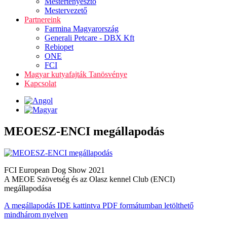
Mestertenyésztő
Mestervezető
Partnereink
Farmina Magyarország
Generali Petcare - DBX Kft
Rebiopet
ONE
FCI
Magyar kutyafajták Tanösvénye
Kapcsolat
MEOESZ-ENCI megállapodás
FCI European Dog Show 2021
A MEOE Szövetség és az Olasz kennel Club (ENCI)
megállapodása
A megállapodás IDE kattintva PDF formátumban letölthető
mindhárom nyelven