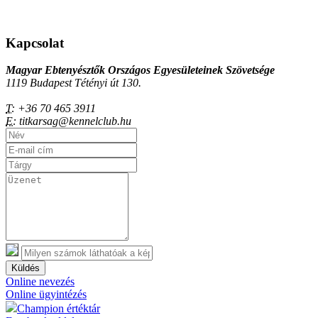
Kapcsolat
Magyar Ebtenyésztők Országos Egyesületeinek Szövetsége
1119 Budapest Tétényi út 130.
T:
+36 70 465 3911
E:
titkarsag@kennelclub.hu
Küldés
Online nevezés
Online ügyintézés
Champion értéktár