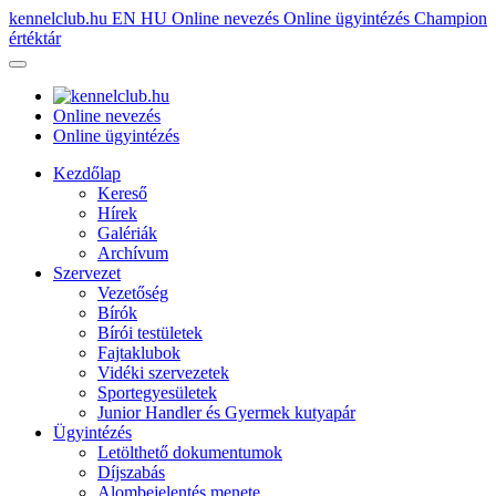
kennelclub.hu
EN
HU
Online nevezés
Online ügyintézés
Champion
értéktár
Online nevezés
Online ügyintézés
Kezdőlap
Kereső
Hírek
Galériák
Archívum
Szervezet
Vezetőség
Bírók
Bírói testületek
Fajtaklubok
Vidéki szervezetek
Sportegyesületek
Junior Handler és Gyermek kutyapár
Ügyintézés
Letölthető dokumentumok
Díjszabás
Alombejelentés menete