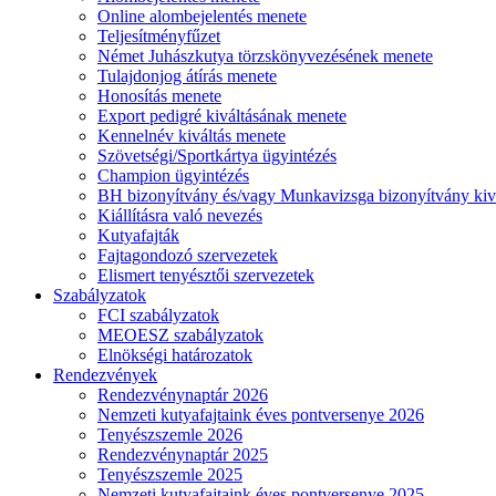
Online alombejelentés menete
Teljesítményfűzet
Német Juhászkutya törzskönyvezésének menete
Tulajdonjog átírás menete
Honosítás menete
Export pedigré kiváltásának menete
Kennelnév kiváltás menete
Szövetségi/Sportkártya ügyintézés
Champion ügyintézés
BH bizonyítvány és/vagy Munkavizsga bizonyítvány kiv
Kiállításra való nevezés
Kutyafajták
Fajtagondozó szervezetek
Elismert tenyésztői szervezetek
Szabályzatok
FCI szabályzatok
MEOESZ szabályzatok
Elnökségi határozatok
Rendezvények
Rendezvénynaptár 2026
Nemzeti kutyafajtaink éves pontversenye 2026
Tenyészszemle 2026
Rendezvénynaptár 2025
Tenyészszemle 2025
Nemzeti kutyafajtaink éves pontversenye 2025