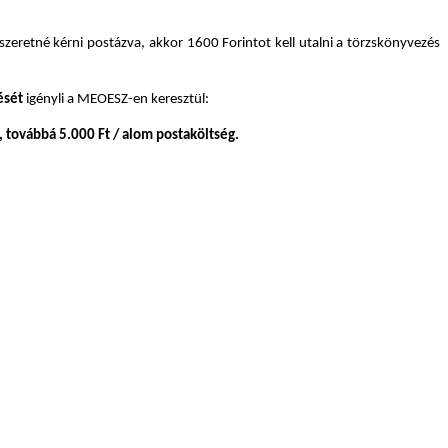
szeretné kérni postázva, akkor 1600 Forintot kell utalni a törzskönyvezés
ését
igényli a MEOESZ-en keresztül:
 továbbá 5.000 Ft / alom postaköltség.