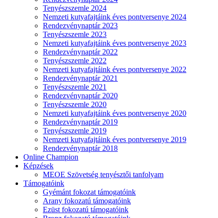
Tenyészszemle 2024
Nemzeti kutyafajtáink éves pontversenye 2024
Rendezvénynaptár 2023
Tenyészszemle 2023
Nemzeti kutyafajtáink éves pontversenye 2023
Rendezvénynaptár 2022
Tenyészszemle 2022
Nemzeti kutyafajtáink éves pontversenye 2022
Rendezvénynaptár 2021
Tenyészszemle 2021
Rendezvénynaptár 2020
Tenyészszemle 2020
Nemzeti kutyafajtáink éves pontversenye 2020
Rendezvénynaptár 2019
Tenyészszemle 2019
Nemzeti kutyafajtáink éves pontversenye 2019
Rendezvénynaptár 2018
Online Champion
Képzések
MEOE Szövetség tenyésztői tanfolyam
Támogatóink
Gyémánt fokozat támogatóink
Arany fokozatú támogatóink
Ezüst fokozatú támogatóink