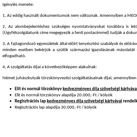
Igénylés menete:
1, Az eddig használt dokumentumok nem változnak. Amennyiben a MEOESZ-t v
2, Az alombejelentéshez szükséges nyomtatványokat továbbra is let
(Ügyfélszolgálatunk címe megegyezik a fenti postacímmel) tudják a dok
3, A fajtagondozó egyesületek által előírt tenyésztési szabályok és elő
minden esetben bekérjük a szülők származási igazolásának másolatát é
elfogadható.
4, A szolgáltatás díjai a következőképpen alakulnak:
Német juhászkutyák törzskönyvezési szolgáltatásainak díjai, amennyiben
Elit és normál törzskönyv
kedvezményes díja szövetségi kártyáva
Elit és normál törzskönyv alapdíja 20.000,-Ft / kölyök
Regisztrációs lap
kedvezményes díja szövetségi kártyával
rendelk
Regisztrációs lap alapdíja 30.000,-Ft / kölyök