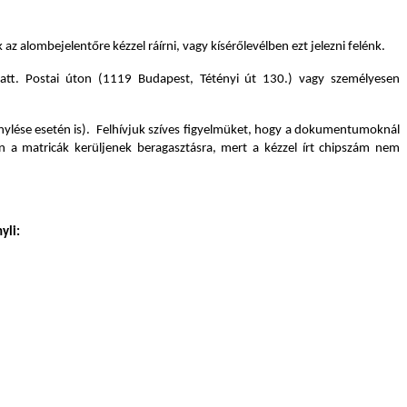
 alombejelentőre kézzel ráírni, vagy kísérőlevélben ezt jelezni felénk.
att. Postai úton (1119 Budapest, Tétényi út 130.) vagy személyesen
énylése esetén is). Felhívjuk szíves figyelmüket, hogy a dokumentumoknál
n a matricák kerüljenek beragasztásra, mert a kézzel írt chipszám nem
yli: