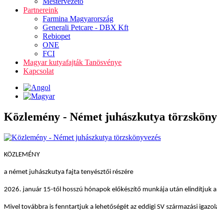
Mestervezető
Partnereink
Farmina Magyarország
Generali Petcare - DBX Kft
Rebiopet
ONE
FCI
Magyar kutyafajták Tanösvénye
Kapcsolat
Közlemény - Német juhászkutya törzsköny
KÖZLEMÉNY
a német juhászkutya fajta tenyésztői részére
2026. január 15-től hosszú hónapok előkészítő munkája után elindítjuk a 
Mivel továbbra is fenntartjuk a lehetőségét az eddigi SV származási igazo