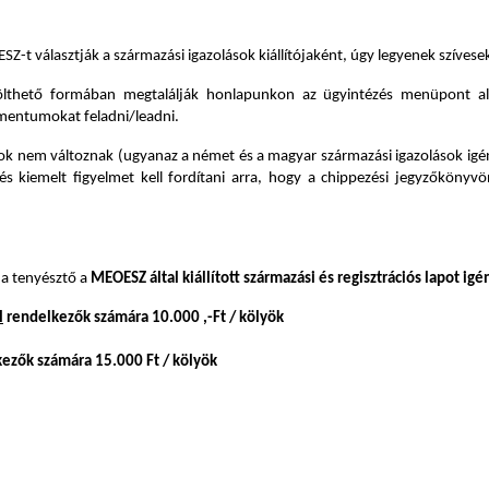
álasztják a származási igazolások kiállítójaként, úgy legyenek szívesek az
ölthető formában megtalálják honlapunkon az ügyintézés menüpont al
umentumokat feladni/leadni.
írások nem változnak (ugyanaz a német és a magyar származási igazolások ig
s kiemelt figyelmet kell fordítani arra, hogy a chippezési jegyzőkönyvö
 a tenyésztő a
MEOESZ által kiállított származási és regisztrációs lapot igén
l
rendelkezők számára 10.000 ,-Ft / kölyök
ezők számára 15.000 Ft / kölyök