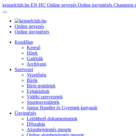
kennelclub.hu
EN
HU
Online nevezés
Online ügyintézés
Champion é
Online nevezés
Online ügyintézés
Kezdőlap
Kereső
Hírek
Galériák
Archívum
Szervezet
Vezetőség
Bírók
Bírói testületek
Fajtaklubok
Vidéki szervezetek
Sportegyesületek
Junior Handler és Gyermek kutyapár
Ügyintézés
Letölthető dokumentumok
Díjszabás
Alombejelentés menete
Online alombejelentés menete