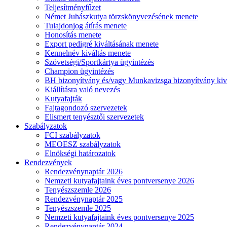
Teljesítményfűzet
Német Juhászkutya törzskönyvezésének menete
Tulajdonjog átírás menete
Honosítás menete
Export pedigré kiváltásának menete
Kennelnév kiváltás menete
Szövetségi/Sportkártya ügyintézés
Champion ügyintézés
BH bizonyítvány és/vagy Munkavizsga bizonyítvány kiv
Kiállításra való nevezés
Kutyafajták
Fajtagondozó szervezetek
Elismert tenyésztői szervezetek
Szabályzatok
FCI szabályzatok
MEOESZ szabályzatok
Elnökségi határozatok
Rendezvények
Rendezvénynaptár 2026
Nemzeti kutyafajtaink éves pontversenye 2026
Tenyészszemle 2026
Rendezvénynaptár 2025
Tenyészszemle 2025
Nemzeti kutyafajtaink éves pontversenye 2025
Rendezvénynaptár 2024