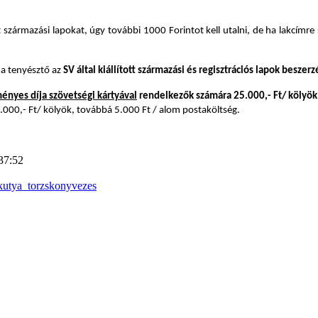
zármazási lapokat, úgy további 1000 Forintot kell utalni, de ha lakcímre 
 a tenyésztő az
SV által kiállított származási és regisztrációs lapok beszerz
nyes díja szövetségi kártyával
rendelkezők számára 25.000,- Ft/ kölyök,
50.000,- Ft/ kölyök, továbbá 5.000 Ft / alom postaköltség.
37:52
kutya_torzskonyvezes