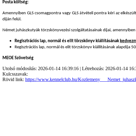
Posta költség:
Amennyiben GLS csomagpontra vagy GLS átvételi pontra kéri az elkészült s
díján felül.
Német juhászkutyák törzskönyvezési szolgáltatásainak díjai, amennyiben
Regisztrációs lap, normál és elit törzskönyv kiállításának
kedvezmé
Regisztrációs lap, normál és elit törzskönyv kiállításának alapdíja 
MEOE Szövetség
Utolsó módosítás: 2026-01-14 16:39:16 | Létrehozás: 2026-01-14 16:
Kulcsszavak:
Rövid link:
https://www.kennelclub.hu/Kozlemeny___Nemet_juhasz