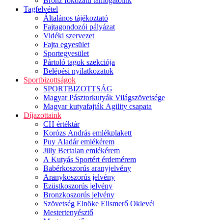
Bronz fokozatú támogatóink
Tagfelvétel
Általános tájékoztató
Fajtagondozói pályázat
Vidéki szervezet
Fajta egyesület
Sportegyesület
Pártoló tagok szekciója
Belépési nyilatkozatok
Sportbizottságok
SPORTBIZOTTSÁG
Magyar Pásztorkutyák Világszövetsége
Magyar kutyafajták Agility csapata
Díjazottaink
CH értéktár
Korózs András emlékplakett
Puy Aladár emlékérem
Jilly Bertalan emlékérem
A Kutyás Sportért érdemérem
Babérkoszorús aranyjelvény
Aranykoszorús jelvény
Ezüstkoszorús jelvény
Bronzkoszorús jelvény
Szövetség Elnöke Elismerő Oklevél
Mestertenyésztő