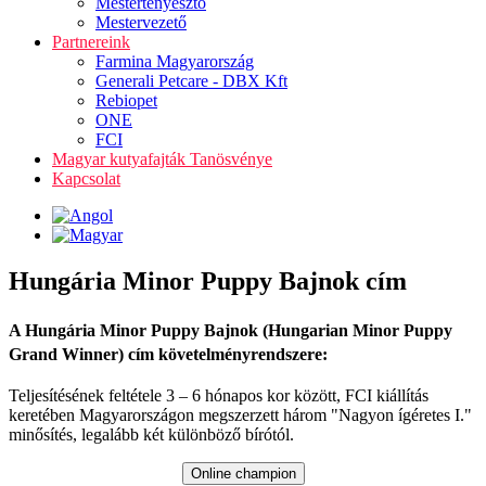
Mestertenyésztő
Mestervezető
Partnereink
Farmina Magyarország
Generali Petcare - DBX Kft
Rebiopet
ONE
FCI
Magyar kutyafajták Tanösvénye
Kapcsolat
Hungária Minor Puppy Bajnok cím
A Hungária Minor Puppy Bajnok (Hungarian Minor Puppy
Grand Winner) cím követelményrendszere:
Teljesítésének feltétele 3 – 6 hónapos kor között, FCI kiállítás
keretében Magyarországon megszerzett három "Nagyon ígéretes I."
minősítés, legalább két különböző bírótól.