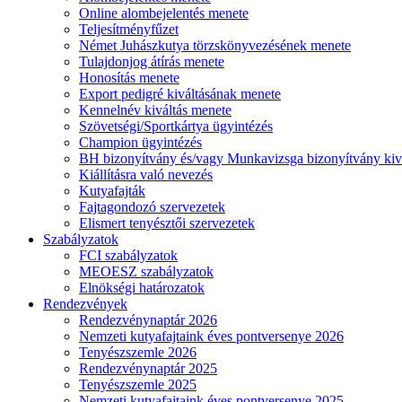
Online alombejelentés menete
Teljesítményfűzet
Német Juhászkutya törzskönyvezésének menete
Tulajdonjog átírás menete
Honosítás menete
Export pedigré kiváltásának menete
Kennelnév kiváltás menete
Szövetségi/Sportkártya ügyintézés
Champion ügyintézés
BH bizonyítvány és/vagy Munkavizsga bizonyítvány kiv
Kiállításra való nevezés
Kutyafajták
Fajtagondozó szervezetek
Elismert tenyésztői szervezetek
Szabályzatok
FCI szabályzatok
MEOESZ szabályzatok
Elnökségi határozatok
Rendezvények
Rendezvénynaptár 2026
Nemzeti kutyafajtaink éves pontversenye 2026
Tenyészszemle 2026
Rendezvénynaptár 2025
Tenyészszemle 2025
Nemzeti kutyafajtaink éves pontversenye 2025