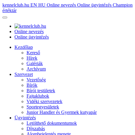
kennelclub.hu
EN
HU
Online nevezés
Online ügyintézés
Champion
értéktár
Online nevezés
Online ügyintézés
Kezdőlap
Kereső
Hírek
Galériák
Archívum
Szervezet
Vezetőség
Bírók
Bírói testületek
Fajtaklubok
Vidéki szervezetek
Sportegyesületek
Junior Handler és Gyermek kutyapár
Ügyintézés
Letölthető dokumentumok
Díjszabás
Alombejelentés menete