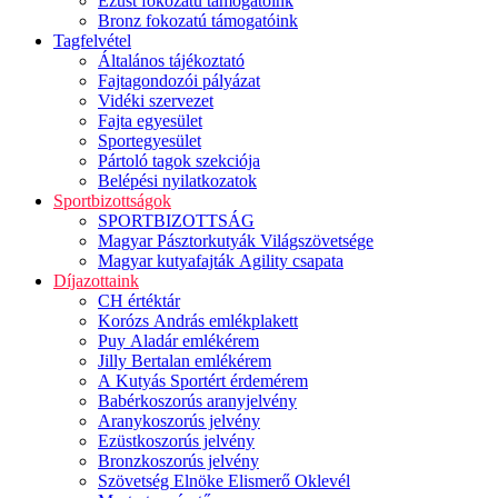
Ezüst fokozatú támogatóink
Bronz fokozatú támogatóink
Tagfelvétel
Általános tájékoztató
Fajtagondozói pályázat
Vidéki szervezet
Fajta egyesület
Sportegyesület
Pártoló tagok szekciója
Belépési nyilatkozatok
Sportbizottságok
SPORTBIZOTTSÁG
Magyar Pásztorkutyák Világszövetsége
Magyar kutyafajták Agility csapata
Díjazottaink
CH értéktár
Korózs András emlékplakett
Puy Aladár emlékérem
Jilly Bertalan emlékérem
A Kutyás Sportért érdemérem
Babérkoszorús aranyjelvény
Aranykoszorús jelvény
Ezüstkoszorús jelvény
Bronzkoszorús jelvény
Szövetség Elnöke Elismerő Oklevél