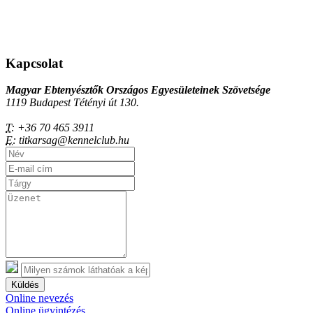
Kapcsolat
Magyar Ebtenyésztők Országos Egyesületeinek Szövetsége
1119 Budapest Tétényi út 130.
T:
+36 70 465 3911
E:
titkarsag@kennelclub.hu
Küldés
Online nevezés
Online ügyintézés