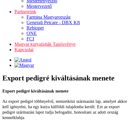
Mestertenyésztő
Mestervezető
Partnereink
Farmina Magyarország
Generali Petcare - DBX Kft
Rebiopet
ONE
FCI
Magyar kutyafajták Tanösvénye
Kapcsolat
Export pedigré kiváltásának menete
Export pedigré kiváltásának menete
Az export pedigré többnyelvű, nemzetközi származási lap, amelyet akkor
kell igényelni, ha egy kutya külföldi tulajdonba került. Ezt az export
pedigré származási lapot tudja befogadni, honosítani az adott ország
kennelklubja.