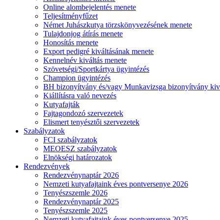
Online alombejelentés menete
Teljesítményfűzet
Német Juhászkutya törzskönyvezésének menete
Tulajdonjog átírás menete
Honosítás menete
Export pedigré kiváltásának menete
Kennelnév kiváltás menete
Szövetségi/Sportkártya ügyintézés
Champion ügyintézés
BH bizonyítvány és/vagy Munkavizsga bizonyítvány kiv
Kiállításra való nevezés
Kutyafajták
Fajtagondozó szervezetek
Elismert tenyésztői szervezetek
Szabályzatok
FCI szabályzatok
MEOESZ szabályzatok
Elnökségi határozatok
Rendezvények
Rendezvénynaptár 2026
Nemzeti kutyafajtaink éves pontversenye 2026
Tenyészszemle 2026
Rendezvénynaptár 2025
Tenyészszemle 2025
Nemzeti kutyafajtaink éves pontversenye 2025