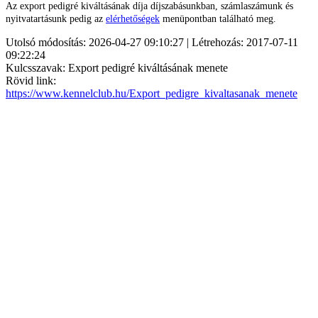
Az export pedigré kiváltásának díja díjszabásunkban, számlaszámunk és
nyitvatartásunk pedig az
elérhetőségek
menüpontban található meg.
Utolsó módosítás: 2026-04-27 09:10:27 | Létrehozás: 2017-07-11
09:22:24
Kulcsszavak: Export pedigré kiváltásának menete
Rövid link:
https://www.kennelclub.hu/Export_pedigre_kivaltasanak_menete