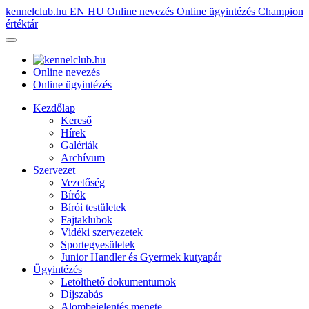
kennelclub.hu
EN
HU
Online nevezés
Online ügyintézés
Champion
értéktár
Online nevezés
Online ügyintézés
Kezdőlap
Kereső
Hírek
Galériák
Archívum
Szervezet
Vezetőség
Bírók
Bírói testületek
Fajtaklubok
Vidéki szervezetek
Sportegyesületek
Junior Handler és Gyermek kutyapár
Ügyintézés
Letölthető dokumentumok
Díjszabás
Alombejelentés menete