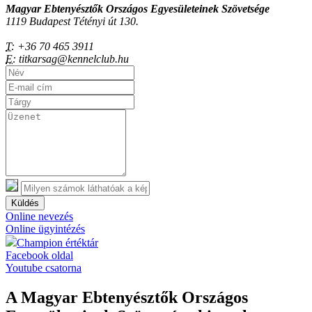
Magyar Ebtenyésztők Országos Egyesületeinek Szövetsége
1119 Budapest Tétényi út 130.
T:
+36 70 465 3911
E:
titkarsag@kennelclub.hu
Küldés
Online nevezés
Online ügyintézés
Champion értéktár
Facebook oldal
Youtube csatorna
A Magyar Ebtenyésztők Országos