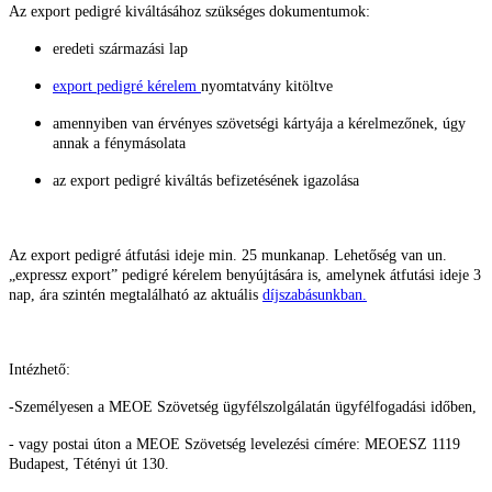
Az export pedigré kiváltásához szükséges dokumentumok:
eredeti származási lap
export pedigré kérelem
nyomtatvány kitöltve
amennyiben van érvényes szövetségi kártyája a kérelmezőnek, úgy
annak a fénymásolata
az export pedigré kiváltás befizetésének igazolása
Az export pedigré átfutási ideje min. 25 munkanap. Lehetőség van un.
„expressz export” pedigré kérelem benyújtására is, amelynek átfutási ideje 3
nap, ára szintén megtalálható az aktuális
díjszabásunkban.
Intézhető:
-Személyesen a MEOE Szövetség ügyfélszolgálatán ügyfélfogadási időben,
- vagy postai úton a MEOE Szövetség levelezési címére: MEOESZ
1119
Budapest, Tétényi út 130.