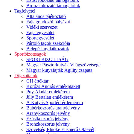
Ezüst fokozatú támogatóink
Bronz fokozatú támogatóink
Tagfelvétel
Általános tájékoztató
Fajtagondozói pályázat
Vidéki szervezet
Fajta egyesület
Sportegyesület
Pártoló tagok szekciója
Belépési nyilatkozatok
Sportbizottságok
SPORTBIZOTTSÁG
Magyar Pásztorkutyák Világszövetsége
Magyar kutyafajták Agility csapata
Díjazottaink
CH értéktár
Korózs András emlékplakett
Puy Aladár emlékérem
Jilly Bertalan emlékérem
A Kutyás Sportért érdemérem
Babérkoszorús aranyjelvény
Aranykoszorús jelvény
Ezüstkoszorús jelvény
Bronzkoszorús jelvény
Szövetség Elnöke Elismerő Oklevél