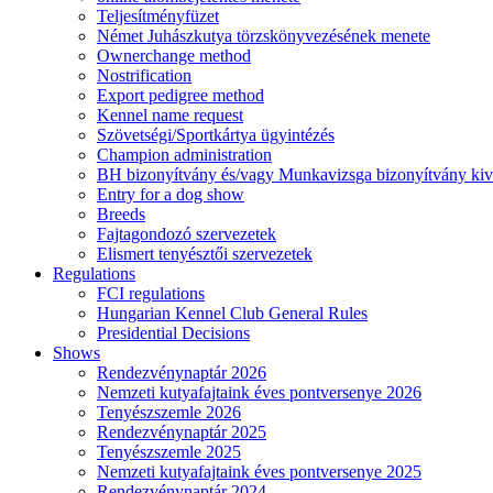
Teljesítményfüzet
Német Juhászkutya törzskönyvezésének menete
Ownerchange method
Nostrification
Export pedigree method
Kennel name request
Szövetségi/Sportkártya ügyintézés
Champion administration
BH bizonyítvány és/vagy Munkavizsga bizonyítvány kiv
Entry for a dog show
Breeds
Fajtagondozó szervezetek
Elismert tenyésztői szervezetek
Regulations
FCI regulations
Hungarian Kennel Club General Rules
Presidential Decisions
Shows
Rendezvénynaptár 2026
Nemzeti kutyafajtaink éves pontversenye 2026
Tenyészszemle 2026
Rendezvénynaptár 2025
Tenyészszemle 2025
Nemzeti kutyafajtaink éves pontversenye 2025
Rendezvénynaptár 2024