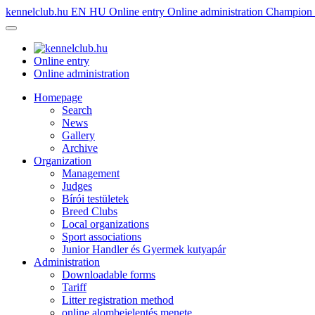
kennelclub.hu
EN
HU
Online entry
Online administration
Champion é
Online entry
Online administration
Homepage
Search
News
Gallery
Archive
Organization
Management
Judges
Bírói testületek
Breed Clubs
Local organizations
Sport associations
Junior Handler és Gyermek kutyapár
Administration
Downloadable forms
Tariff
Litter registration method
online alombejelentés menete