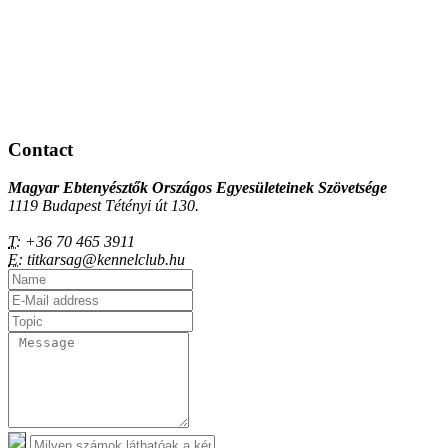
Contact
Magyar Ebtenyésztők Országos Egyesületeinek Szövetsége
1119 Budapest Tétényi út 130.
T:
+36 70 465 3911
E:
titkarsag@kennelclub.hu