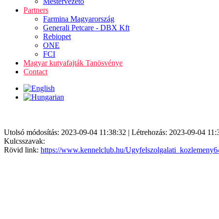
Mestervezető
Partners
Farmina Magyarország
Generali Petcare - DBX Kft
Rebiopet
ONE
FCI
Magyar kutyafajták Tanösvénye
Contact
Utolsó módosítás: 2023-09-04 11:38:32 | Létrehozás: 2023-09-04 11:
Kulcsszavak:
Rövid link:
https://www.kennelclub.hu/Ugyfelszolgalati_kozlemeny