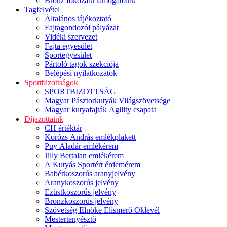
Bronz fokozatú támogatóink
Tagfelvétel
Általános tájékoztató
Fajtagondozói pályázat
Vidéki szervezet
Fajta egyesület
Sportegyesület
Pártoló tagok szekciója
Belépési nyilatkozatok
Sportbizottságok
SPORTBIZOTTSÁG
Magyar Pásztorkutyák Világszövetsége
Magyar kutyafajták Agility csapata
Díjazottaink
CH értéktár
Korózs András emlékplakett
Puy Aladár emlékérem
Jilly Bertalan emlékérem
A Kutyás Sportért érdemérem
Babérkoszorús aranyjelvény
Aranykoszorús jelvény
Ezüstkoszorús jelvény
Bronzkoszorús jelvény
Szövetség Elnöke Elismerő Oklevél
Mestertenyésztő