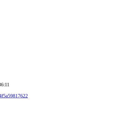
36:11
64f5a59817622