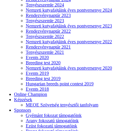
Tenyészszemle 2024
Nemzeti kutyafajtáink éves pontversenye 2024
Rendezvénynaptár 2023
Tenyészszemle 2023
Nemzeti kutyafajtáink éves pontversenye 2023
Rendezvénynaptár 2022
Tenyészszemle 2022
Nemzeti kutyafajtáink éves pontversenye 2022
Rendezvénynaptár 2021
Tenyészszemle 2021
Events 2020
Breeding test 2020
Nemzeti kutyafajtáink éves pontversenye 2020
Events 2019
Breeding test 2019
Hungarian breeds point contest 2019
Events 2018
Online Champion
Képzések
MEOE Szövetség tenyésztői tanfolyam
Sponsors
Gyémánt fokozat támogatóink
Arany fokozatú támogatóink
Ezüst fokozatú támogatóink