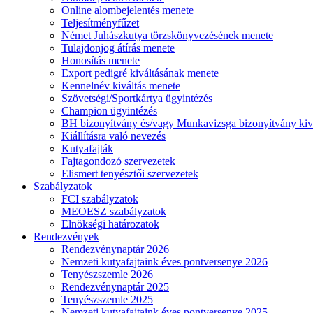
Online alombejelentés menete
Teljesítményfűzet
Német Juhászkutya törzskönyvezésének menete
Tulajdonjog átírás menete
Honosítás menete
Export pedigré kiváltásának menete
Kennelnév kiváltás menete
Szövetségi/Sportkártya ügyintézés
Champion ügyintézés
BH bizonyítvány és/vagy Munkavizsga bizonyítvány kiv
Kiállításra való nevezés
Kutyafajták
Fajtagondozó szervezetek
Elismert tenyésztői szervezetek
Szabályzatok
FCI szabályzatok
MEOESZ szabályzatok
Elnökségi határozatok
Rendezvények
Rendezvénynaptár 2026
Nemzeti kutyafajtaink éves pontversenye 2026
Tenyészszemle 2026
Rendezvénynaptár 2025
Tenyészszemle 2025
Nemzeti kutyafajtaink éves pontversenye 2025