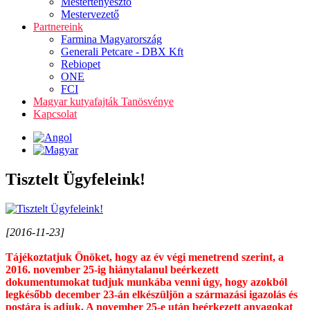
Mestertenyésztő
Mestervezető
Partnereink
Farmina Magyarország
Generali Petcare - DBX Kft
Rebiopet
ONE
FCI
Magyar kutyafajták Tanösvénye
Kapcsolat
Tisztelt Ügyfeleink!
[2016-11-23]
Tájékoztatjuk Önöket, hogy az év végi menetrend szerint, a
2016. november 25-ig hiánytalanul beérkezett
dokumentumokat tudjuk munkába venni úgy, hogy azokból
legkésőbb december 23-án elkészüljön a származási igazolás és
postára is adjuk. A november 25-e után beérkezett anyagokat