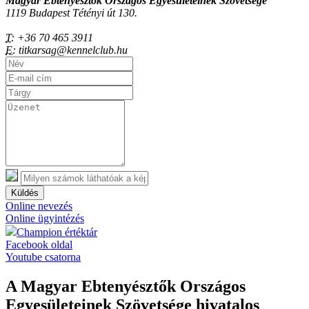
Magyar Ebtenyésztők Országos Egyesületeinek Szövetsége
1119 Budapest Tétényi út 130.
T:
+36 70 465 3911
E:
titkarsag@kennelclub.hu
Küldés
Online nevezés
Online ügyintézés
Champion értéktár
Facebook oldal
Youtube csatorna
A Magyar Ebtenyésztők Országos
Egyesületeinek Szövetsége hivatalos