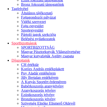
Ezüst fokozatú támogatóink
Bronz fokozatú támogatóink
Tagfelvétel
Általános tájékoztató
Fajtagondozói pályázat
Vidéki szervezet
Fajta egyesület
Sportegyesület
Pártoló tagok szekciója
Belépési nyilatkozatok
Sportbizottságok
SPORTBIZOTTSÁG
Magyar Pásztorkutyák Világszövetsége
Magyar kutyafajták Agility csapata
Díjazottaink
CH értéktár
Korózs András emlékplakett
Puy Aladár emlékérem
Jilly Bertalan emlékérem
A Kutyás Sportért érdemérem
Babérkoszorús aranyjelvény
Aranykoszorús jelvény
Ezüstkoszorús jelvény
Bronzkoszorús jelvény
Szövetség Elnöke Elismerő Oklevél