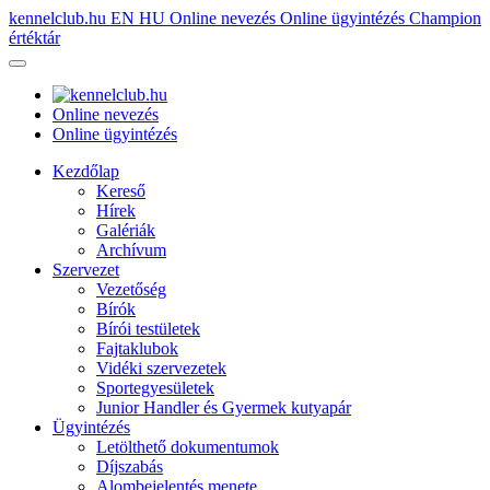
kennelclub.hu
EN
HU
Online nevezés
Online ügyintézés
Champion
értéktár
Online nevezés
Online ügyintézés
Kezdőlap
Kereső
Hírek
Galériák
Archívum
Szervezet
Vezetőség
Bírók
Bírói testületek
Fajtaklubok
Vidéki szervezetek
Sportegyesületek
Junior Handler és Gyermek kutyapár
Ügyintézés
Letölthető dokumentumok
Díjszabás
Alombejelentés menete