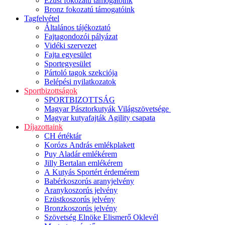
Ezüst fokozatú támogatóink
Bronz fokozatú támogatóink
Tagfelvétel
Általános tájékoztató
Fajtagondozói pályázat
Vidéki szervezet
Fajta egyesület
Sportegyesület
Pártoló tagok szekciója
Belépési nyilatkozatok
Sportbizottságok
SPORTBIZOTTSÁG
Magyar Pásztorkutyák Világszövetsége
Magyar kutyafajták Agility csapata
Díjazottaink
CH értéktár
Korózs András emlékplakett
Puy Aladár emlékérem
Jilly Bertalan emlékérem
A Kutyás Sportért érdemérem
Babérkoszorús aranyjelvény
Aranykoszorús jelvény
Ezüstkoszorús jelvény
Bronzkoszorús jelvény
Szövetség Elnöke Elismerő Oklevél