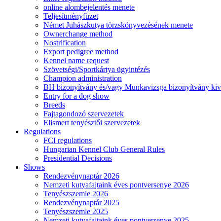
online alombejelentés menete
Teljesítményfüzet
Német Juhászkutya törzskönyvezésének menete
Ownerchange method
Nostrification
Export pedigree method
Kennel name request
Szövetségi/Sportkártya ügyintézés
Champion administration
BH bizonyítvány és/vagy Munkavizsga bizonyítvány kiv
Entry for a dog show
Breeds
Fajtagondozó szervezetek
Elismert tenyésztői szervezetek
Regulations
FCI regulations
Hungarian Kennel Club General Rules
Presidential Decisions
Shows
Rendezvénynaptár 2026
Nemzeti kutyafajtaink éves pontversenye 2026
Tenyészszemle 2026
Rendezvénynaptár 2025
Tenyészszemle 2025
Nemzeti kutyafajtaink éves pontversenye 2025