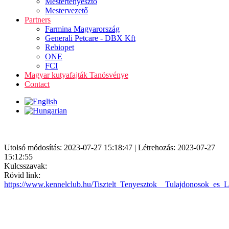
Mestertenyésztő
Mestervezető
Partners
Farmina Magyarország
Generali Petcare - DBX Kft
Rebiopet
ONE
FCI
Magyar kutyafajták Tanösvénye
Contact
Utolsó módosítás: 2023-07-27 15:18:47 | Létrehozás: 2023-07-27
15:12:55
Kulcsszavak:
Rövid link:
https://www.kennelclub.hu/Tisztelt_Tenyesztok__Tulajdonosok_es_