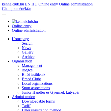
kennelclub.hu
EN
HU
Online entry
Online administration
Champion értéktár
Online entry
Online administration
Homepage
Search
News
Gallery
Archive
Organization
Management
Judges
Bírói testületek
Breed Clubs
Local organizations
Sport associations
Junior Handler és Gyermek kutyapár
Administration
Downloadable forms
Tariff
Litter registration method