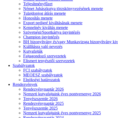
Teljesítményfűzet
Német Juhászkutya törzskönyvezésének menete
Tulajdonjog átírás menete
Honosítás menete
Export pedigré kiváltásának menete
Kennelnév kiváltás menete
Szövetségi/Sportkártya ügyintézés
Champion ügyintézés
BH bizonyítvány és/vagy Munkavizsga bizonyítvány kiv
Kiállításra való nevezés
Kutyafajták
Fajtagondozó szervezetek
Elismert tenyésztői szervezetek
Szabályzatok
FCI szabályzatok
MEOESZ szabályzatok
Elnökségi határozatok
Rendezvények
Rendezvénynaptár 2026
Nemzeti kutyafajtaink éves pontversenye 2026
Tenyészszemle 2026
Rendezvénynaptár 2025
Tenyészszemle 2025
Nemzeti kutyafajtaink éves pontversenye 2025
Rendezvénynaptár 2024