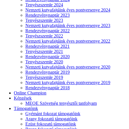
Tenyészszemle 2024
Nemzeti kutyafajtáink éves pontversenye 2024
Rendezvénynaptár 2023
Tenyészszemle 2023
Nemzeti kutyafajtáink éves pontversenye 2023
Rendezvénynaptár 2022
Tenyészszemle 2022
Nemzeti kutyafajtáink éves pontversenye 2022
Rendezvénynaptár 2021
Tenyészszemle 2021
Rendezvénynaptár 2020
Tenyészszemle 2020
Nemzeti kutyafajtáink éves pontversenye 2020
Rendezvénynaptár 2019
Tenyészszemle 2019
Nemzeti kutyafajtáink éves pontversenye 2019
Rendezvénynaptár 2018
Online Champion
Képzések
MEOE Szövetség tenyésztői tanfolyam
Támogatóink
Gyémánt fokozat támogatóink
Arany fokozatú támogatóink
Ezüst fokozatú támogatóink