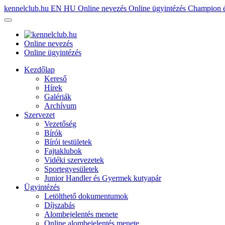
kennelclub.hu
EN
HU
Online nevezés
Online ügyintézés
Champion é
Online nevezés
Online ügyintézés
Kezdőlap
Kereső
Hírek
Galériák
Archívum
Szervezet
Vezetőség
Bírók
Bírói testületek
Fajtaklubok
Vidéki szervezetek
Sportegyesületek
Junior Handler és Gyermek kutyapár
Ügyintézés
Letölthető dokumentumok
Díjszabás
Alombejelentés menete
Online alombejelentés menete