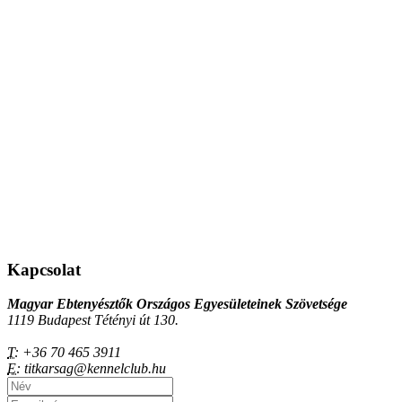
Kapcsolat
Magyar Ebtenyésztők Országos Egyesületeinek Szövetsége
1119 Budapest Tétényi út 130.
T:
+36 70 465 3911
E:
titkarsag@kennelclub.hu