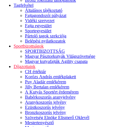
Bronz fokozatú támogatóink
Tagfelvétel
Általános tájékoztató
Fajtagondozói pályázat
Vidéki szervezet
Fajta egyesület
Sportegyesület
Pártoló tagok szekciója
Belépési nyilatkozatok
Sportbizottságok
SPORTBIZOTTSÁG
Magyar Pásztorkutyák Világszövetsége
Magyar kutyafajták Agility csapata
Díjazottaink
CH értéktár
Korózs András emlékplakett
Puy Aladár emlékérem
Jilly Bertalan emlékérem
A Kutyás Sportért érdemérem
Babérkoszorús aranyjelvény
Aranykoszorús jelvény
Ezüstkoszorús jelvény
Bronzkoszorús jelvény
Szövetség Elnöke Elismerő Oklevél
Mestertenyésztő