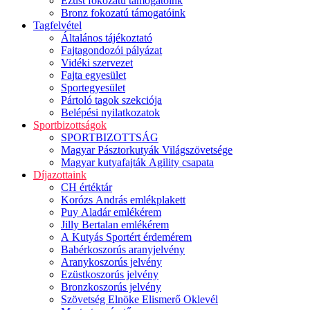
Ezüst fokozatú támogatóink
Bronz fokozatú támogatóink
Tagfelvétel
Általános tájékoztató
Fajtagondozói pályázat
Vidéki szervezet
Fajta egyesület
Sportegyesület
Pártoló tagok szekciója
Belépési nyilatkozatok
Sportbizottságok
SPORTBIZOTTSÁG
Magyar Pásztorkutyák Világszövetsége
Magyar kutyafajták Agility csapata
Díjazottaink
CH értéktár
Korózs András emlékplakett
Puy Aladár emlékérem
Jilly Bertalan emlékérem
A Kutyás Sportért érdemérem
Babérkoszorús aranyjelvény
Aranykoszorús jelvény
Ezüstkoszorús jelvény
Bronzkoszorús jelvény
Szövetség Elnöke Elismerő Oklevél