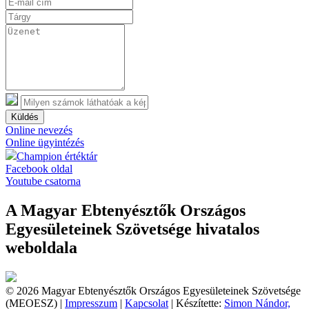
Küldés
Online nevezés
Online ügyintézés
Champion értéktár
Facebook oldal
Youtube csatorna
A Magyar Ebtenyésztők Országos
Egyesületeinek Szövetsége hivatalos
weboldala
© 2026 Magyar Ebtenyésztők Országos Egyesületeinek Szövetsége
(MEOESZ) |
Impresszum
|
Kapcsolat
| Készítette:
Simon Nándor,