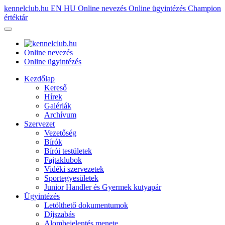
kennelclub.hu
EN
HU
Online nevezés
Online ügyintézés
Champion
értéktár
Online nevezés
Online ügyintézés
Kezdőlap
Kereső
Hírek
Galériák
Archívum
Szervezet
Vezetőség
Bírók
Bírói testületek
Fajtaklubok
Vidéki szervezetek
Sportegyesületek
Junior Handler és Gyermek kutyapár
Ügyintézés
Letölthető dokumentumok
Díjszabás
Alombejelentés menete