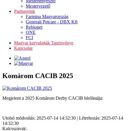
Mestertenyésztő
Mestervezető
Partnereink
Farmina Magyarország
Generali Petcare - DBX Kft
Rebiopet
ONE
FCI
Magyar kutyafajták Tanösvénye
Kapcsolat
Komárom CACIB 2025
Megjelent a 2025 Komárom Derby CACIB bírólistája:
Utolsó módosítás: 2025-07-14 14:32:30 | Létrehozás: 2025-07-14
14:32:30
Kulcsszavak: