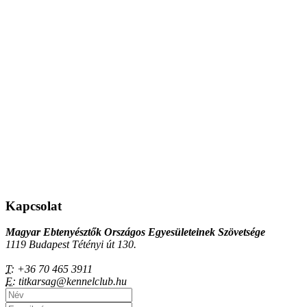
Kapcsolat
Magyar Ebtenyésztők Országos Egyesületeinek Szövetsége
1119 Budapest Tétényi út 130.
T:
+36 70 465 3911
E:
titkarsag@kennelclub.hu