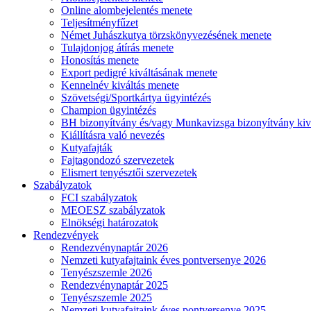
Online alombejelentés menete
Teljesítményfűzet
Német Juhászkutya törzskönyvezésének menete
Tulajdonjog átírás menete
Honosítás menete
Export pedigré kiváltásának menete
Kennelnév kiváltás menete
Szövetségi/Sportkártya ügyintézés
Champion ügyintézés
BH bizonyítvány és/vagy Munkavizsga bizonyítvány kiv
Kiállításra való nevezés
Kutyafajták
Fajtagondozó szervezetek
Elismert tenyésztői szervezetek
Szabályzatok
FCI szabályzatok
MEOESZ szabályzatok
Elnökségi határozatok
Rendezvények
Rendezvénynaptár 2026
Nemzeti kutyafajtaink éves pontversenye 2026
Tenyészszemle 2026
Rendezvénynaptár 2025
Tenyészszemle 2025
Nemzeti kutyafajtaink éves pontversenye 2025