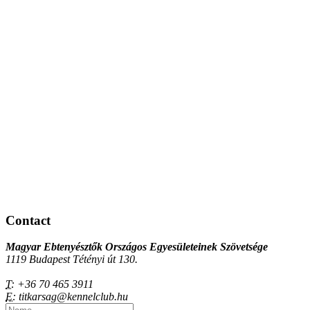
Contact
Magyar Ebtenyésztők Országos Egyesületeinek Szövetsége
1119 Budapest Tétényi út 130.
T:
+36 70 465 3911
E:
titkarsag@kennelclub.hu