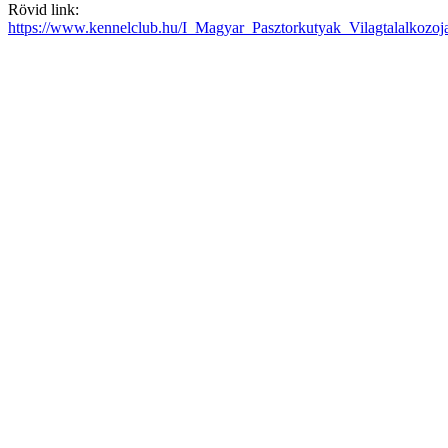
Rövid link:
https://www.kennelclub.hu/I_Magyar_Pasztorkutyak_Vilagtalalkozoj