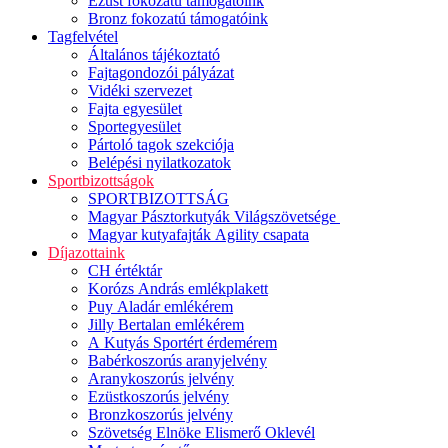
Ezüst fokozatú támogatóink
Bronz fokozatú támogatóink
Tagfelvétel
Általános tájékoztató
Fajtagondozói pályázat
Vidéki szervezet
Fajta egyesület
Sportegyesület
Pártoló tagok szekciója
Belépési nyilatkozatok
Sportbizottságok
SPORTBIZOTTSÁG
Magyar Pásztorkutyák Világszövetsége
Magyar kutyafajták Agility csapata
Díjazottaink
CH értéktár
Korózs András emlékplakett
Puy Aladár emlékérem
Jilly Bertalan emlékérem
A Kutyás Sportért érdemérem
Babérkoszorús aranyjelvény
Aranykoszorús jelvény
Ezüstkoszorús jelvény
Bronzkoszorús jelvény
Szövetség Elnöke Elismerő Oklevél