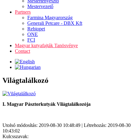
Mestertenyésztő
Mestervezető
Partners
Farmina Magyarország
Generali Petcare - DBX Kft
Rebiopet
ONE
FCI
Magyar kutyafajták Tanösvénye
Contact
Világtalálkozó
I. Magyar Pásztorkutyák Világtalálkozója
Utolsó módosítás: 2019-08-30 10:48:49 | Létrehozás: 2019-08-30
10:43:02
Kulcsszavak: