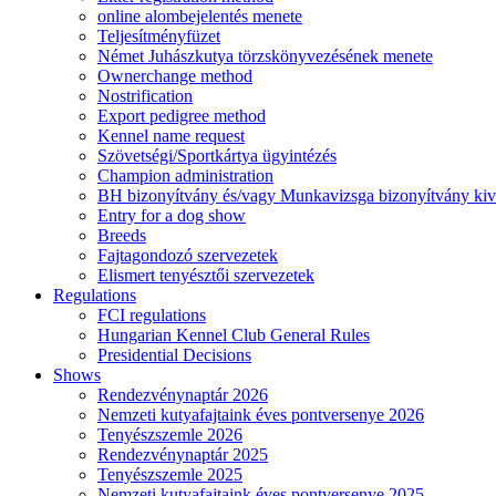
online alombejelentés menete
Teljesítményfüzet
Német Juhászkutya törzskönyvezésének menete
Ownerchange method
Nostrification
Export pedigree method
Kennel name request
Szövetségi/Sportkártya ügyintézés
Champion administration
BH bizonyítvány és/vagy Munkavizsga bizonyítvány kiv
Entry for a dog show
Breeds
Fajtagondozó szervezetek
Elismert tenyésztői szervezetek
Regulations
FCI regulations
Hungarian Kennel Club General Rules
Presidential Decisions
Shows
Rendezvénynaptár 2026
Nemzeti kutyafajtaink éves pontversenye 2026
Tenyészszemle 2026
Rendezvénynaptár 2025
Tenyészszemle 2025
Nemzeti kutyafajtaink éves pontversenye 2025