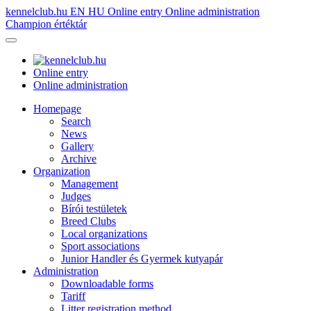
kennelclub.hu
EN
HU
Online entry
Online administration
Champion értéktár
Online entry
Online administration
Homepage
Search
News
Gallery
Archive
Organization
Management
Judges
Bírói testületek
Breed Clubs
Local organizations
Sport associations
Junior Handler és Gyermek kutyapár
Administration
Downloadable forms
Tariff
Litter registration method