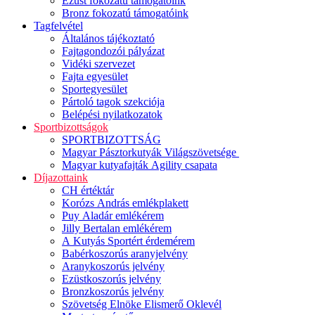
Ezüst fokozatú támogatóink
Bronz fokozatú támogatóink
Tagfelvétel
Általános tájékoztató
Fajtagondozói pályázat
Vidéki szervezet
Fajta egyesület
Sportegyesület
Pártoló tagok szekciója
Belépési nyilatkozatok
Sportbizottságok
SPORTBIZOTTSÁG
Magyar Pásztorkutyák Világszövetsége
Magyar kutyafajták Agility csapata
Díjazottaink
CH értéktár
Korózs András emlékplakett
Puy Aladár emlékérem
Jilly Bertalan emlékérem
A Kutyás Sportért érdemérem
Babérkoszorús aranyjelvény
Aranykoszorús jelvény
Ezüstkoszorús jelvény
Bronzkoszorús jelvény
Szövetség Elnöke Elismerő Oklevél