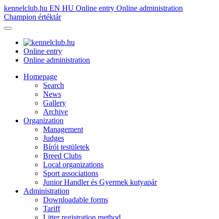
kennelclub.hu
EN
HU
Online entry
Online administration
Champion értéktár
Online entry
Online administration
Homepage
Search
News
Gallery
Archive
Organization
Management
Judges
Bírói testületek
Breed Clubs
Local organizations
Sport associations
Junior Handler és Gyermek kutyapár
Administration
Downloadable forms
Tariff
Litter registration method