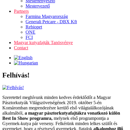
Mestertenyésztő
Mestervezető
Partners
Farmina Magyarország
Generali Petcare - DBX Kft
Rebiopet
ONE
FCI
Magyar kutyafajták Tanösvénye
Contact
Felhívás!
Szeretettel meghívunk minden kedves érdeklődőt a Magyar
Pásztorkutyák Világszövetségének 2019. október 5-én
Komáromban megrendezésre kerülő első világtalálkozójának
alkalmából,
a magyar pásztorkutyafajtákra vonatkozó külön
Best In Show programra,
melynek első programpontja a
Gyermek-kutya pár verseny. Felkérünk minden lelkes szülőt és
gyermeket, hogy a résztvevő gyermekek, fiatalok
alkalomhoz illő