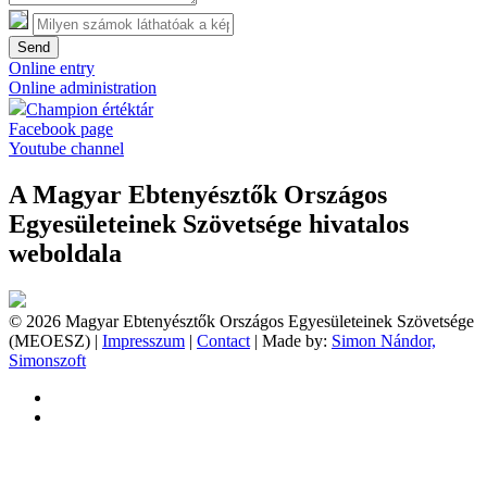
Send
Online entry
Online administration
Champion értéktár
Facebook page
Youtube channel
A Magyar Ebtenyésztők Országos
Egyesületeinek Szövetsége hivatalos
weboldala
© 2026 Magyar Ebtenyésztők Országos Egyesületeinek Szövetsége
(MEOESZ) |
Impresszum
|
Contact
| Made by:
Simon Nándor,
Simonszoft