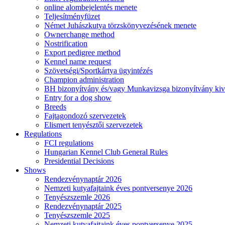
online alombejelentés menete
Teljesítményfüzet
Német Juhászkutya törzskönyvezésének menete
Ownerchange method
Nostrification
Export pedigree method
Kennel name request
Szövetségi/Sportkártya ügyintézés
Champion administration
BH bizonyítvány és/vagy Munkavizsga bizonyítvány kiv
Entry for a dog show
Breeds
Fajtagondozó szervezetek
Elismert tenyésztői szervezetek
Regulations
FCI regulations
Hungarian Kennel Club General Rules
Presidential Decisions
Shows
Rendezvénynaptár 2026
Nemzeti kutyafajtaink éves pontversenye 2026
Tenyészszemle 2026
Rendezvénynaptár 2025
Tenyészszemle 2025
Nemzeti kutyafajtaink éves pontversenye 2025