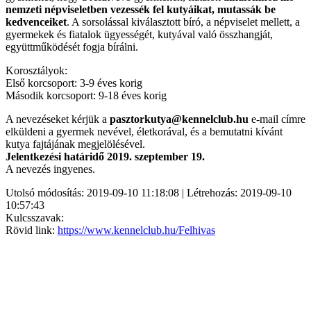
nemzeti népviseletben vezessék fel kutyáikat, mutassák be
kedvenceiket
. A sorsolással kiválasztott bíró, a népviselet mellett, a
gyermekek és fiatalok ügyességét, kutyával való összhangját,
együttműködését fogja bírálni.
Korosztályok:
Első korcsoport: 3-9 éves korig
Második korcsoport: 9-18 éves korig
A nevezéseket kérjük a
pasztorkutya@kennelclub.hu
e-mail címre
elküldeni a gyermek nevével, életkorával, és a bemutatni kívánt
kutya fajtájának megjelölésével.
Jelentkezési határidő 2019. szeptember 19.
A nevezés ingyenes.
Utolsó módosítás: 2019-09-10 11:18:08 | Létrehozás: 2019-09-10
10:57:43
Kulcsszavak:
Rövid link:
https://www.kennelclub.hu/Felhivas