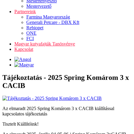
Mestertenyésztő
Mestervezető
Partnereink
Farmina Magyarország
Generali Petcare - DBX Kft
Rebiopet
ONE
FCI
Magyar kutyafajták Tanösvénye
Kapcsolat
Tájékoztatás - 2025 Spring Komárom 3 x
CACIB
Az elmaradt 2025 Spring Komárom 3 x CACIB kiállítással
kapcsolatos tájékoztatás
Tisztelt Kiállítóink!