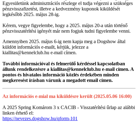
Egyesületünk adminisztrációs részlege el tudja végezni a szükséges
pénzvisszafizetést, illetve a kedvezmény kuponok kiküldését
legkésőbb 2025. május 28-ig.
Kérem, vegye figyelembe, hogy a 2025. május 20-a után történő
pénzvisszatérítési igényét már nem fogjuk tudni figyelembe venni.
Amennyiben 2025. május 6-ig nem kapja meg a Dogshow által
küldött információs e-mailt, kérjük, jelezze a
kiallitas@kennelclub.hu e-mail címen.
További információval és felmerülő kérdéssel kapcsolatban
állunk rendelkezésre a kiallitas@kennelclub.hu e-mail címen. A
pontos és hivatalos információ közlés érdekében minden
megkeresést írásban várunk a megadott email címen.
Az információs e-mial ma kiküldésre került (2025.05.06 16:00)
A 2025 Spring Komárom 3 x CACIB - Visszatérítési űrlap az alábbi
linken érhető el:
https://nevezes.dogshow.hu/qform-101