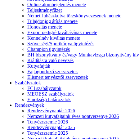
Online alombejelentés menete
Teljesítményfűzet
Német Juhászkutya törzskönyvezésének menete
Tulajdonjog átírás menete
Honosítás menete
Export pedigré kiváltásának menete
Kennelnév kiváltás menete
Szövetségi/Sportkártya ügyintézés
Champion ügyintézés
BH bizonyítvány és/vagy Munkavizsga bizonyítvány kiv
Kiállításra való nevezés
Kutyafajták
Fajtagondozó szervezetek
Elismert tenyésztői szervezetek
Szabályzatok
FCI szabályzatok
MEOESZ szabályzatok
Elnökségi határozatok
Rendezvények
Rendezvénynaptár 2026
Nemzeti kutyafajtaink éves pontversenye 2026
Tenyészszemle 2026
Rendezvénynaptár 2025
Tenyészszemle 2025
Nemzeti kutyafajtaink éves pontversenye 2025