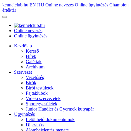
kennelclub.hu
EN
HU
Online nevezés
Online ügyintézés
Champion
értéktár
Online nevezés
Online ügyintézés
Kezdőlap
Kereső
Hírek
Galériák
Archívum
Szervezet
Vezetőség
Bírók
Bírói testületek
Fajtaklubok
Vidéki szervezetek
Sportegyesületek
Junior Handler és Gyermek kutyapár
Ügyintézés
Letölthető dokumentumok
Díjszabás
Alombejelentés menete