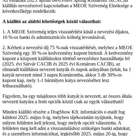
Az elmaradt 2025. április 04-05-06-i Spring Komárom 3xCACIB
kiállítás nevezéseivel kapcsolatban a MEOE Szövetség Elnöksége a
következőképp rendelkezik:
A kiállító az alábbi lehetőségek közül választhat:
1. A MEOE Szövetség teljes visszatérítést kínál a nevezési díjakra,
10 %-os banki és adminisztrációs költség levonásával,
2. Kérheti a nevezési díj 75 %-nak visszatérítését, melyhez a MEOE
Szövetség egy 30 %-os kedvezmény kupont biztosít. A kedvezmény
kupont a központi kiállításokra történő nevezéshez használhatja fel
(2025. évi Sárvár CACIB és 2025 évi Komárom CACIB), az
elmaradt kiállításra nevezett kutyák és napok arányában (tehát, ha 1
kutyát nevezett mind 3 napra Komáromba, akkor 3 db 30%-os
kupont kap, mely 1-1 bármilyen kutya nevezéséhez lesz
felhasználható).
Figyelem, ha egy tulajdonos több kutyát is nevezett, az összes általa
nevezett kutyára a fenti opciók közül csak az egyik választható!
Minden kiállító részére a DogShow Kft. információs e-mailt fog
küldeni 2025. május 6-ig, melyben tájékoztatást nyújtunk, hogy
milyen felületen kell jelezni, hogy melyik opciót választotta. A
felületen meg kell adni a visszautaláshoz szükséges banki adatokat,
és a személyes információkat, legkésőbb 2025. május 20-ig, hogy