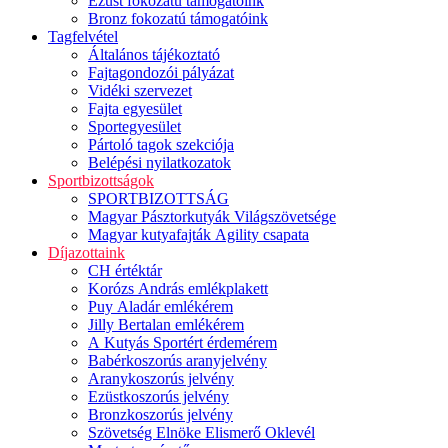
Ezüst fokozatú támogatóink
Bronz fokozatú támogatóink
Tagfelvétel
Általános tájékoztató
Fajtagondozói pályázat
Vidéki szervezet
Fajta egyesület
Sportegyesület
Pártoló tagok szekciója
Belépési nyilatkozatok
Sportbizottságok
SPORTBIZOTTSÁG
Magyar Pásztorkutyák Világszövetsége
Magyar kutyafajták Agility csapata
Díjazottaink
CH értéktár
Korózs András emlékplakett
Puy Aladár emlékérem
Jilly Bertalan emlékérem
A Kutyás Sportért érdemérem
Babérkoszorús aranyjelvény
Aranykoszorús jelvény
Ezüstkoszorús jelvény
Bronzkoszorús jelvény
Szövetség Elnöke Elismerő Oklevél