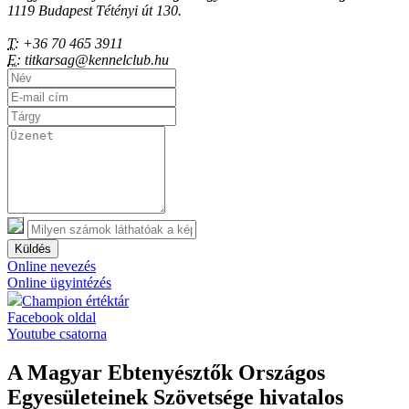
1119 Budapest Tétényi út 130.
T:
+36 70 465 3911
E:
titkarsag@kennelclub.hu
Küldés
Online nevezés
Online ügyintézés
Champion értéktár
Facebook oldal
Youtube csatorna
A Magyar Ebtenyésztők Országos
Egyesületeinek Szövetsége hivatalos