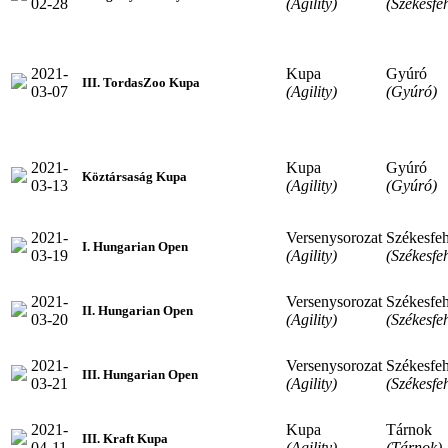
02-28
(Agility)
(Székesfe
2021-
Kupa
Gyúró
III. TordasZoo Kupa
03-07
(Agility)
(Gyúró)
2021-
Kupa
Gyúró
Köztársaság Kupa
03-13
(Agility)
(Gyúró)
2021-
Versenysorozat
Székesfeh
I. Hungarian Open
03-19
(Agility)
(Székesfe
2021-
Versenysorozat
Székesfeh
II. Hungarian Open
03-20
(Agility)
(Székesfe
2021-
Versenysorozat
Székesfeh
III. Hungarian Open
03-21
(Agility)
(Székesfe
2021-
Kupa
Tárnok
III. Kraft Kupa
04-11
(Agility)
(Tárnok)