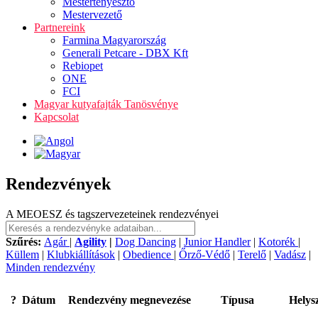
Mestertenyésztő
Mestervezető
Partnereink
Farmina Magyarország
Generali Petcare - DBX Kft
Rebiopet
ONE
FCI
Magyar kutyafajták Tanösvénye
Kapcsolat
Rendezvények
A MEOESZ és tagszervezeteinek rendezvényei
Szűrés:
Agár
|
Agility
|
Dog Dancing
|
Junior Handler
|
Kotorék
|
Küllem
|
Klubkiállítások
|
Obedience
|
Őrző-Védő
|
Terelő
|
Vadász
|
Minden rendezvény
?
Dátum
Rendezvény megnevezése
Típusa
Helys