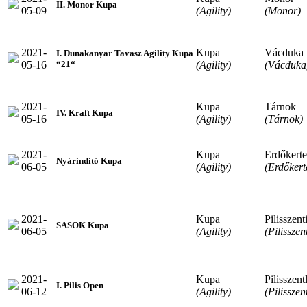
II. Monor Kupa
05-09
(Agility)
(Monor)
2021-
Kupa
Vácduka
I. Dunakanyar Tavasz Agility Kupa
05-16
(Agility)
(Vácduka
“21“
2021-
Kupa
Tárnok
IV. Kraft Kupa
05-16
(Agility)
(Tárnok)
2021-
Kupa
Erdőkerte
Nyárindító Kupa
06-05
(Agility)
(Erdőkert
2021-
Kupa
Pilisszent
SASOK Kupa
06-05
(Agility)
(Pilisszen
2021-
Kupa
Pilisszent
I. Pilis Open
06-12
(Agility)
(Pilisszen