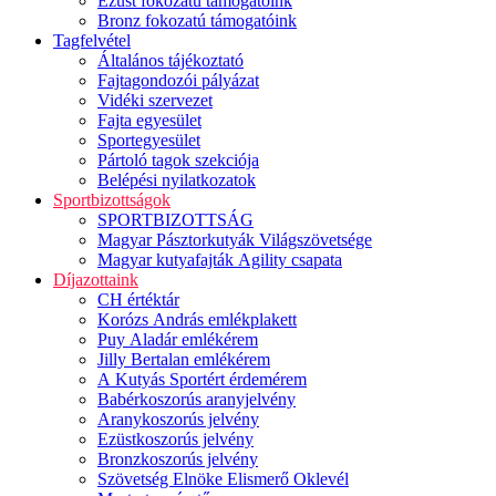
Ezüst fokozatú támogatóink
Bronz fokozatú támogatóink
Tagfelvétel
Általános tájékoztató
Fajtagondozói pályázat
Vidéki szervezet
Fajta egyesület
Sportegyesület
Pártoló tagok szekciója
Belépési nyilatkozatok
Sportbizottságok
SPORTBIZOTTSÁG
Magyar Pásztorkutyák Világszövetsége
Magyar kutyafajták Agility csapata
Díjazottaink
CH értéktár
Korózs András emlékplakett
Puy Aladár emlékérem
Jilly Bertalan emlékérem
A Kutyás Sportért érdemérem
Babérkoszorús aranyjelvény
Aranykoszorús jelvény
Ezüstkoszorús jelvény
Bronzkoszorús jelvény
Szövetség Elnöke Elismerő Oklevél