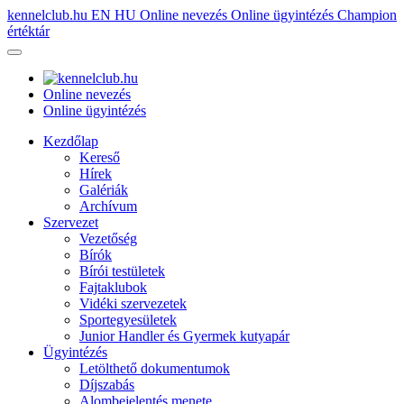
kennelclub.hu
EN
HU
Online nevezés
Online ügyintézés
Champion
értéktár
Online nevezés
Online ügyintézés
Kezdőlap
Kereső
Hírek
Galériák
Archívum
Szervezet
Vezetőség
Bírók
Bírói testületek
Fajtaklubok
Vidéki szervezetek
Sportegyesületek
Junior Handler és Gyermek kutyapár
Ügyintézés
Letölthető dokumentumok
Díjszabás
Alombejelentés menete