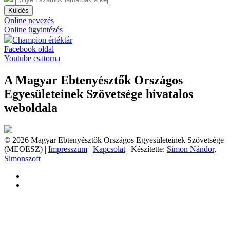
Küldés
Online nevezés
Online ügyintézés
Champion értéktár
Facebook oldal
Youtube csatorna
A Magyar Ebtenyésztők Országos
Egyesületeinek Szövetsége hivatalos
weboldala
© 2026 Magyar Ebtenyésztők Országos Egyesületeinek Szövetsége
(MEOESZ) |
Impresszum
|
Kapcsolat
| Készítette:
Simon Nándor,
Simonszoft