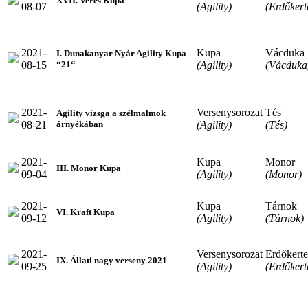
XVII. Veres Kupa
08-07
(Agility)
(Erdőkert
2021-
Kupa
Vácduka
I. Dunakanyar Nyár Agility Kupa
08-15
(Agility)
(Vácduka
“21“
2021-
Versenysorozat
Tés
Agility vizsga a szélmalmok
08-21
(Agility)
(Tés)
árnyékában
2021-
Kupa
Monor
III. Monor Kupa
09-04
(Agility)
(Monor)
2021-
Kupa
Tárnok
VI. Kraft Kupa
09-12
(Agility)
(Tárnok)
2021-
Versenysorozat
Erdőkerte
IX. Állati nagy verseny 2021
09-25
(Agility)
(Erdőkert