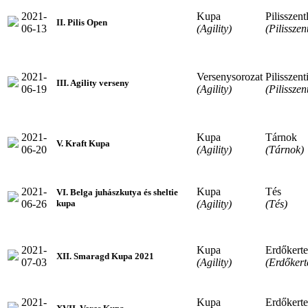
2021-
Kupa
Pilisszent
II. Pilis Open
06-13
(Agility)
(Pilisszen
2021-
Versenysorozat
Pilisszent
III. Agility verseny
06-19
(Agility)
(Pilisszen
2021-
Kupa
Tárnok
V. Kraft Kupa
06-20
(Agility)
(Tárnok)
2021-
Kupa
Tés
VI. Belga juhászkutya és sheltie
06-26
(Agility)
(Tés)
kupa
2021-
Kupa
Erdőkerte
XII. Smaragd Kupa 2021
07-03
(Agility)
(Erdőkert
2021-
Kupa
Erdőkerte