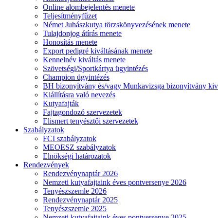
Online alombejelentés menete
Teljesítményfűzet
Német Juhászkutya törzskönyvezésének menete
Tulajdonjog átírás menete
Honosítás menete
Export pedigré kiváltásának menete
Kennelnév kiváltás menete
Szövetségi/Sportkártya ügyintézés
Champion ügyintézés
BH bizonyítvány és/vagy Munkavizsga bizonyítvány kiv
Kiállításra való nevezés
Kutyafajták
Fajtagondozó szervezetek
Elismert tenyésztői szervezetek
Szabályzatok
FCI szabályzatok
MEOESZ szabályzatok
Elnökségi határozatok
Rendezvények
Rendezvénynaptár 2026
Nemzeti kutyafajtaink éves pontversenye 2026
Tenyészszemle 2026
Rendezvénynaptár 2025
Tenyészszemle 2025
Nemzeti kutyafajtaink éves pontversenye 2025