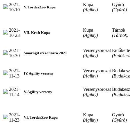
2021-
Kupa
Gyúró
V. TordasZoo Kupa
10-10
(Agility)
(Gyúró)
2021-
Kupa
Tárnok
VII. Kraft Kupa
10-23
(Agility)
(Tárnok)
2021-
Versenysorozat
Erdőkerte
Smaragd szezonzáró 2021
10-30
(Agility)
(Erdőkert
2021-
Versenysorozat
Budakesz
IV. Agility verseny
11-13
(Agility)
(Budakesz
2021-
Versenysorozat
Budakesz
V. Agility verseny
11-14
(Agility)
(Budakesz
2021-
Kupa
Gyúró
VI. TordasZoo Kupa
11-23
(Agility)
(Gyúró)