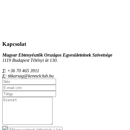
Kapcsolat
Magyar Ebtenyésztők Országos Egyesületeinek Szövetsége
1119 Budapest Tétényi út 130.
T:
+36 70 465 3911
E:
titkarsag@kennelclub.hu