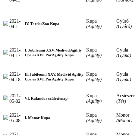
2021-
Kupa
Gyúró
IV. TordasZoo Kupa
04-11
(Agility)
(Gyúró)
2021-
Kupa
Gyula
I. Jubileumi XXV. Medivid Agility
04-17
(Agility)
(Gyula)
Upa és XVI. ParAgility Kupa
2021-
Kupa
Gyula
II. Jubileumi XXV. Medivid Agility
04-18
(Agility)
(Gyula)
Upa és XVI. ParAgility Kupa
2021-
Kupa
Ácsteszér
VI. Kalandor születésnap
05-02
(Agility)
(Tés)
2021-
Kupa
Monor
I. Monor Kupa
05-08
(Agility)
(Monor)
2021-
Kupa
Monor