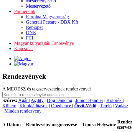
Mestertenyésztő
Mestervezető
Partnereink
Farmina Magyarország
Generali Petcare - DBX Kft
Rebiopet
ONE
FCI
Magyar kutyafajták Tanösvénye
Kapcsolat
Rendezvények
A MEOESZ és tagszervezeteinek rendezvényei
Szűrés:
Agár
|
Agility
|
Dog Dancing
|
Junior Handler
|
Kotorék
|
Küllem
|
Klubkiállítások
|
Obedience
|
Őrző-Védő
|
Terelő
|
Vadász
|
Minden rendezvény
Rende
?
Dátum
Rendezvény megnevezése
Típusa
Helyszíne
szervez