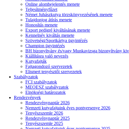
Online alombejelentés menete
Teljesítményfűzet
Német Juhászkutya törzskönyvezésének menete
Tulajdonjog átírás menete
Honosítás menete
Export pedigré kiváltásának menete
Kennelnév kiváltás menete
Szövetségi/Sportkártya ügyintézés
Champion ügyintézés
BH bizonyítvány és/vagy Munkavizsga bizonyítvány kiv
Kiállításra való nevezés
Kutyafajták
Fajtagondozó szervezetek
Elismert tenyésztői szervezetek
Szabályzatok
FCI szabályzatok
MEOESZ szabályzatok
Elnökségi határozatok
Rendezvények
Rendezvénynaptár 2026
Nemzeti kutyafajtaink éves pontversenye 2026
Tenyészszemle 2026
Rendezvénynaptár 2025
Tenyészszemle 2025
Nemzeti kutyafajtaink éves pontversenye 2025