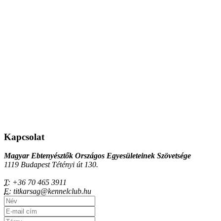
Kapcsolat
Magyar Ebtenyésztők Országos Egyesületeinek Szövetsége
1119 Budapest Tétényi út 130.
T:
+36 70 465 3911
E:
titkarsag@kennelclub.hu