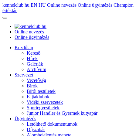
kennelclub.hu
EN
HU
Online nevezés
Online ügyintézés
Champion
értéktár
Online nevezés
Online ügyintézés
Kezdőlap
Kereső
Hírek
Galériák
Archívum
Szervezet
Vezetőség
Bírók
Bírói testületek
Fajtaklubok
Vidéki szervezetek
Sportegyesületek
Junior Handler és Gyermek kutyapár
Ügyintézés
Letölthető dokumentumok
Díjszabás
Alombejelentés menete