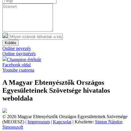
Küldés
Online nevezés
Online ügyintézés
Champion értéktár
Facebook oldal
Youtube csatorna
A Magyar Ebtenyésztők Országos
Egyesületeinek Szövetsége hivatalos
weboldala
© 2026 Magyar Ebtenyésztők Országos Egyesületeinek Szövetsége
(MEOESZ) |
Impresszum
|
Kapcsolat
| Készítette:
Simon Nándor,
Simonszoft