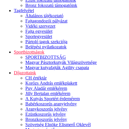
Ezüst fokozatú támogatóink
Bronz fokozatú támogatóink
Tagfelvétel
Általános tájékoztató
Fajtagondozói pályázat
Vidéki szervezet
Fajta egyesület
Sportegyesület
Pártoló tagok szekciója
Belépési nyilatkozatok
Sportbizottságok
SPORTBIZOTTSÁG
Magyar Pásztorkutyák Világszövetsége
Magyar kutyafajták Agility csapata
Díjazottaink
CH értéktár
Korózs András emlékplakett
Puy Aladár emlékérem
Jilly Bertalan emlékérem
A Kutyás Sportért érdemérem
Babérkoszorús aranyjelvény
Aranykoszorús jelvény
Ezüstkoszorús jelvény
Bronzkoszorús jelvény
Szövetség Elnöke Elismerő Oklevél