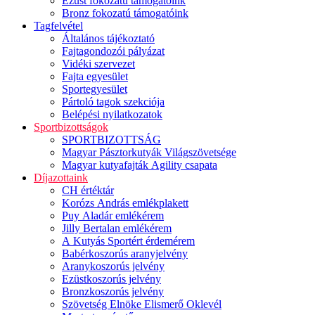
Ezüst fokozatú támogatóink
Bronz fokozatú támogatóink
Tagfelvétel
Általános tájékoztató
Fajtagondozói pályázat
Vidéki szervezet
Fajta egyesület
Sportegyesület
Pártoló tagok szekciója
Belépési nyilatkozatok
Sportbizottságok
SPORTBIZOTTSÁG
Magyar Pásztorkutyák Világszövetsége
Magyar kutyafajták Agility csapata
Díjazottaink
CH értéktár
Korózs András emlékplakett
Puy Aladár emlékérem
Jilly Bertalan emlékérem
A Kutyás Sportért érdemérem
Babérkoszorús aranyjelvény
Aranykoszorús jelvény
Ezüstkoszorús jelvény
Bronzkoszorús jelvény
Szövetség Elnöke Elismerő Oklevél