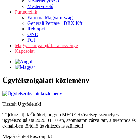
Mestertenyésztő
Mestervezető
Partnereink
Farmina Magyarország
Generali Petcare - DBX Kft
Rebiopet
ONE
FCI
Magyar kutyafajták Tanösvénye
Kapcsolat
Ügyfélszolgálati közlemény
Tisztelt Ügyfeleink!
Tájékoztatjuk Önöket, hogy a MEOE Szövetség személyes
ügyfélszolgálata 2026.01.10-én, szombaton zárva tart, a telefonos és
e-mail-ben történő ügyintézés is szünetel!
Megértésüket köszönjük!