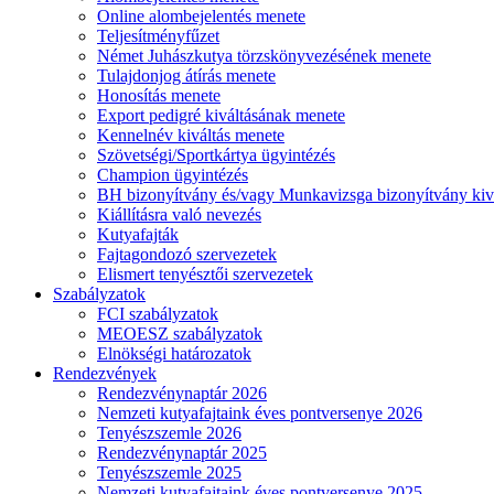
Online alombejelentés menete
Teljesítményfűzet
Német Juhászkutya törzskönyvezésének menete
Tulajdonjog átírás menete
Honosítás menete
Export pedigré kiváltásának menete
Kennelnév kiváltás menete
Szövetségi/Sportkártya ügyintézés
Champion ügyintézés
BH bizonyítvány és/vagy Munkavizsga bizonyítvány kiv
Kiállításra való nevezés
Kutyafajták
Fajtagondozó szervezetek
Elismert tenyésztői szervezetek
Szabályzatok
FCI szabályzatok
MEOESZ szabályzatok
Elnökségi határozatok
Rendezvények
Rendezvénynaptár 2026
Nemzeti kutyafajtaink éves pontversenye 2026
Tenyészszemle 2026
Rendezvénynaptár 2025
Tenyészszemle 2025
Nemzeti kutyafajtaink éves pontversenye 2025