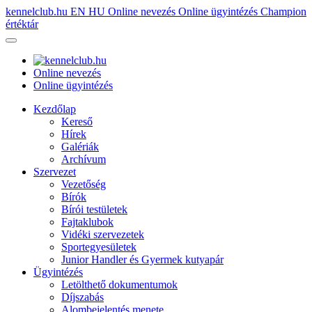
kennelclub.hu
EN
HU
Online nevezés
Online ügyintézés
Champion
értéktár
Online nevezés
Online ügyintézés
Kezdőlap
Kereső
Hírek
Galériák
Archívum
Szervezet
Vezetőség
Bírók
Bírói testületek
Fajtaklubok
Vidéki szervezetek
Sportegyesületek
Junior Handler és Gyermek kutyapár
Ügyintézés
Letölthető dokumentumok
Díjszabás
Alombejelentés menete