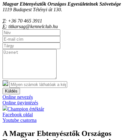
Magyar Ebtenyésztők Országos Egyesületeinek Szövetsége
1119 Budapest Tétényi út 130.
T:
+36 70 465 3911
E:
titkarsag@kennelclub.hu
Küldés
Online nevezés
Online ügyintézés
Champion értéktár
Facebook oldal
Youtube csatorna
A Magyar Ebtenyésztők Országos