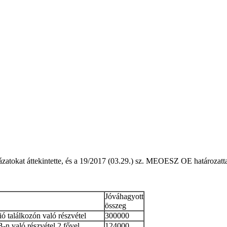
tokat áttekintette, és a 19/2017 (03.29.) sz. MEOESZ OE határozattal
Jóváhagyott
összeg
ió találkozón való részvétel
300000
 való részvétel 2 fővel
124000