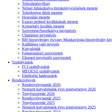
Teljesítményfűzet
Német Juhászkutya törzskönyvezésének menete
Tulajdonjog átírás menete
Honosítás menete
Export pedigré kiváltásának menete
Kennelnév kiváltás menete
Szövetségi/Sportkártya ügyintézés
Champion ügyintézés
BH bizonyítvány és/vagy Munkavizsga bizonyítvány kiv
Kiállításra való nevezés
Kutyafajták
Fajtagondozó szervezetek
Elismert tenyésztői szervezetek
Szabályzatok
FCI szabályzatok
MEOESZ szabályzatok
Elnökségi határozatok
Rendezvények
Rendezvénynaptár 2026
Nemzeti kutyafajtaink éves pontversenye 2026
Tenyészszemle 2026
Rendezvénynaptár 2025
Tenyészszemle 2025
Nemzeti kutyafajtaink éves pontversenye 2025
Rendezvénynaptár 2024