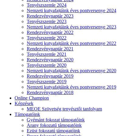
Tenyészszemle 2024
Nemzeti kutyafajtáink éves pontversenye 2024
Rendezvénynaptár 2023
Tenyészszemle 2023
Nemzeti kutyafajtáink éves pontversenye 2023
Rendezvénynaptár 2022
Tenyészszemle 2022
Nemzeti kutyafajtáink éves pontversenye 2022
Rendezvénynaptár 2021
Tenyészszemle 2021
Rendezvénynaptár 2020
Tenyészszemle 2020
Nemzeti kutyafajtáink éves pontversenye 2020
Rendezvénynaptár 2019
Tenyészszemle 2019
Nemzeti kutyafajtáink éves pontversenye 2019
Rendezvénynaptár 2018
Online Champion
Képzések
MEOE Szövetség tenyésztői tanfolyam
Támogatóink
Gyémánt fokozat támogatóink
Arany fokozatú támogatóink
Ezüst fokozatú támogatóink