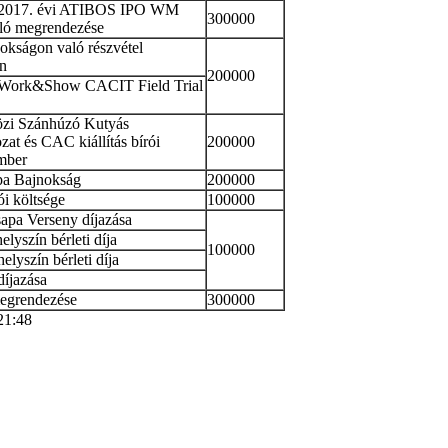
. 2017. évi ATIBOS IPO WM
300000
ó megrendezése
nokságon való részvétel
an
200000
 Work&Show CACIT Field Trial
zi Szánhúzó Kutyás
at és CAC kiállítás bírói
200000
ember
pa Bajnokság
200000
ói költsége
100000
sapa Verseny díjazása
lyszín bérleti díja
100000
lyszín bérleti díja
íjazása
megrendezése
300000
21:48