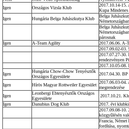
2017.10.14-15.
Igen
Országos Vizsla Klub
Kupa Mindenes 
Belga Juhászkut
Igen
Hungária Belga Juhászkutya Klub
Németországban 
Belga Juhászkut
Németországban 
párosnak
Igen
A-Team Agility
2017.06.06. A-
2017.09.02-03.
2017.07.27-30. 
rendezvényen Pi
2017.10.05-08.
Hungária Chow-Chow Tenyésztők
Igen
2017.04.30. BP 
Országos Egyesülete
2017.06.03-04. 
Igen
Hírös Magyar Rottweiler Egyesület
megrendezése
Leonbergi Ebtenyésztők Országos
Igen
2017.10.21. Klu
Egyesülete
Igen
Danubius Dog Klub
2017. évi klubkiá
2017.09.08-10.
közgyűlésén val
Francia, Német D
fordítása, nyomt