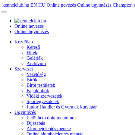
kennelclub.hu
EN
HU
Online nevezés
Online ügyintézés
Champion é
Online nevezés
Online ügyintézés
Kezdőlap
Kereső
Hírek
Galériák
Archívum
Szervezet
Vezetőség
Bírók
Bírói testületek
Fajtaklubok
Vidéki szervezetek
Sportegyesületek
Junior Handler és Gyermek kutyapár
Ügyintézés
Letölthető dokumentumok
Díjszabás
Alombejelentés menete
Online alombejelentés menete