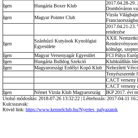
2017.04.28-29
Igen
Hungária Boxer Klub
Dombóváron val
Vizsla Világbaj
Igen
Magyar Pointer Club
Franciaországb
2017.04.21-23.
rendezése
XXII. Nemzetkö
Szánhúzó Kutyások Kynológiai
Igen
Rendezvénysoroz
Egyesülete
költsége, szept
Igen
Magyar Versenyagár Egyesület
FCI Pálya Euró
Igen
Hungária Bulldog Szekció
Klubkiállítás bír
Igen
Magyarországi Erdélyi Kopó Klub
Nehezített Vérc
Tenyészszemle he
CACT verseny he
CACT verseny d
Igen
Német Vizsla Klub Magyarország
IKP 2017. évi 
Utolsó módosítás: 2018-07-26 13:32:22 | Létrehozás: 2017-04-11 16:
Kulcsszavak:
Rövid link:
https://www.kennelclub.hu/Nyertes_palyazatok