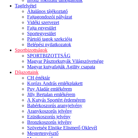
Bronz fokozatú támogatóink
Tagfelvétel
Általános tájékoztató
Fajtagondozói pályázat
Vidéki szervezet
Fajta egyesület
Sportegyesület
Pártoló tagok szekciója
Belépési nyilatkozatok
Sportbizottságok
SPORTBIZOTTSÁG
Magyar Pásztorkutyák Világszövetsége
Magyar kutyafajták Agility csapata
Díjazottaink
CH értéktár
Korózs András emlékplakett
Puy Aladár emlékérem
Jilly Bertalan emlékérem
A Kutyás Sportért érdemérem
Babérkoszorús aranyjelvény
Aranykoszorús jelvény
Ezüstkoszorús jelvény
Bronzkoszorús jelvény
Szövetség Elnöke Elismerő Oklevél
Mestertenyésztő