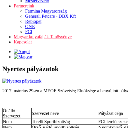
Mestervezető
Partnereink
Farmina Magyarország
Generali Petcare - DBX Kft
Rebiopet
ONE
FCI
Magyar kutyafajták Tanösvénye
Kapcsolat
Nyertes pályázatok
2017. március 29-én a MEOE Szövetség Elnöksége a benyújtott pályáza
Önálló
Szervezet neve
Pályázat célja
Szervezet
Nem
Terelő Sportbizottság
FCI terelő szekc
Nem
Örző-Védő Sportbizottság
Nyomkövető VB-n