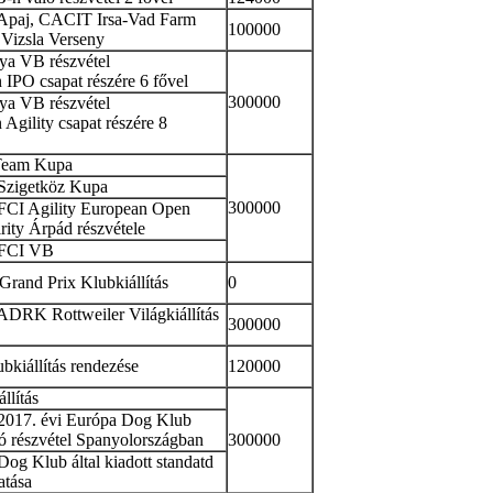
 Apaj, CACIT Irsa-Vad Farm
100000
Vizsla Verseny
ya VB részvétel
IPO csapat részére 6 fővel
300000
ya VB részvétel
Agility csapat részére 8
Team Kupa
 Szigetköz Kupa
300000
FCI Agility European Open
rity Árpád részvétele
 FCI VB
Grand Prix Klubkiállítás
0
ADRK Rottweiler Világkiállítás
300000
bkiállítás rendezése
120000
llítás
 2017. évi Európa Dog Klub
ó részvétel Spanyolországban
300000
og Klub által kiadott standatd
atása