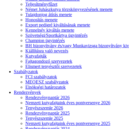
Teljesítményfűzet
Német Juhászkutya törzskönyvezésének menete
Tulajdonjog átírás menete
Honosítás menete
Export pedigré kiváltásának menete
Kennelnév kiváltás menete
Szövetségi/Sportkártya ügyintézés
Champion ügyintézés
BH bizonyítvány és/vagy Munkavizsga bizonyítvány kiv
Kiállításra való nevezés
Kutyafajták
Fajtagondozó szervezetek
Elismert tenyésztői szervezetek
Szabályzatok
FCI szabályzatok
MEOESZ szabályzatok
Elnökségi határozatok
Rendezvények
Rendezvénynaptár 2026
Nemzeti kutyafajtaink éves pontversenye 2026
Tenyészszemle 2026
Rendezvénynaptár 2025
Tenyészszemle 2025
Nemzeti kutyafajtaink éves pontversenye 2025
Rendezvénynaptár 2024