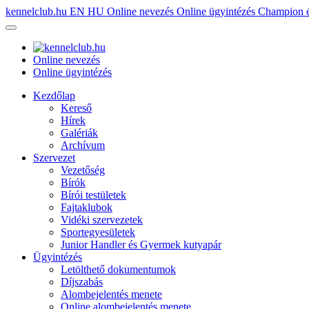
kennelclub.hu
EN
HU
Online nevezés
Online ügyintézés
Champion é
Online nevezés
Online ügyintézés
Kezdőlap
Kereső
Hírek
Galériák
Archívum
Szervezet
Vezetőség
Bírók
Bírói testületek
Fajtaklubok
Vidéki szervezetek
Sportegyesületek
Junior Handler és Gyermek kutyapár
Ügyintézés
Letölthető dokumentumok
Díjszabás
Alombejelentés menete
Online alombejelentés menete