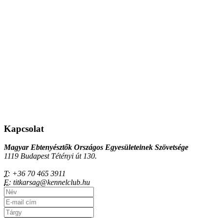
Kapcsolat
Magyar Ebtenyésztők Országos Egyesületeinek Szövetsége
1119 Budapest Tétényi út 130.
T:
+36 70 465 3911
E:
titkarsag@kennelclub.hu