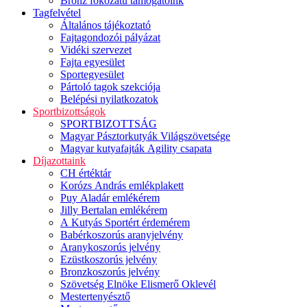
Bronz fokozatú támogatóink
Tagfelvétel
Általános tájékoztató
Fajtagondozói pályázat
Vidéki szervezet
Fajta egyesület
Sportegyesület
Pártoló tagok szekciója
Belépési nyilatkozatok
Sportbizottságok
SPORTBIZOTTSÁG
Magyar Pásztorkutyák Világszövetsége
Magyar kutyafajták Agility csapata
Díjazottaink
CH értéktár
Korózs András emlékplakett
Puy Aladár emlékérem
Jilly Bertalan emlékérem
A Kutyás Sportért érdemérem
Babérkoszorús aranyjelvény
Aranykoszorús jelvény
Ezüstkoszorús jelvény
Bronzkoszorús jelvény
Szövetség Elnöke Elismerő Oklevél
Mestertenyésztő