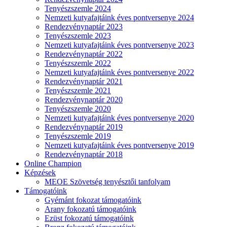
Tenyészszemle 2024
Nemzeti kutyafajtáink éves pontversenye 2024
Rendezvénynaptár 2023
Tenyészszemle 2023
Nemzeti kutyafajtáink éves pontversenye 2023
Rendezvénynaptár 2022
Tenyészszemle 2022
Nemzeti kutyafajtáink éves pontversenye 2022
Rendezvénynaptár 2021
Tenyészszemle 2021
Rendezvénynaptár 2020
Tenyészszemle 2020
Nemzeti kutyafajtáink éves pontversenye 2020
Rendezvénynaptár 2019
Tenyészszemle 2019
Nemzeti kutyafajtáink éves pontversenye 2019
Rendezvénynaptár 2018
Online Champion
Képzések
MEOE Szövetség tenyésztői tanfolyam
Támogatóink
Gyémánt fokozat támogatóink
Arany fokozatú támogatóink
Ezüst fokozatú támogatóink