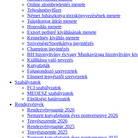
Online alombejelentés menete
Teljesítményfűzet
Német Juhászkutya törzskönyvezésének menete
Tulajdonjog átírás menete
Honosítás menete
Export pedigré kiváltásának menete
Kennelnév kiváltás menete
Szövetségi/Sportkártya ügyintézés
Champion ügyintézés
BH bizonyítvány és/vagy Munkavizsga bizonyítvány kiv
Kiállításra való nevezés
Kutyafajták
Fajtagondozó szervezetek
Elismert tenyésztői szervezetek
Szabályzatok
FCI szabályzatok
MEOESZ szabályzatok
Elnökségi határozatok
Rendezvények
Rendezvénynaptár 2026
Nemzeti kutyafajtaink éves pontversenye 2026
Tenyészszemle 2026
Rendezvénynaptár 2025
Tenyészszemle 2025
Nemzeti kutyafajtaink éves pontversenye 2025