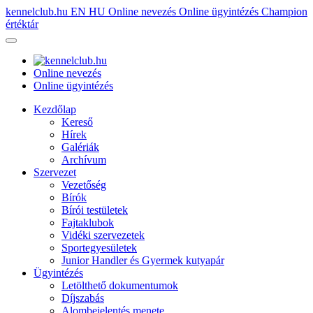
kennelclub.hu
EN
HU
Online nevezés
Online ügyintézés
Champion
értéktár
Online nevezés
Online ügyintézés
Kezdőlap
Kereső
Hírek
Galériák
Archívum
Szervezet
Vezetőség
Bírók
Bírói testületek
Fajtaklubok
Vidéki szervezetek
Sportegyesületek
Junior Handler és Gyermek kutyapár
Ügyintézés
Letölthető dokumentumok
Díjszabás
Alombejelentés menete