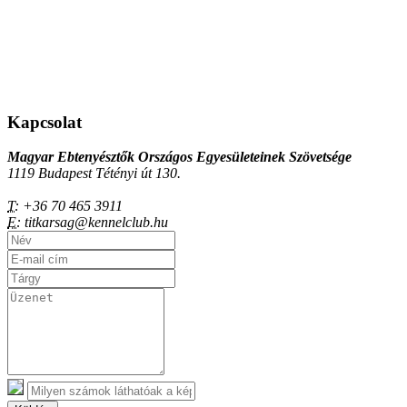
Kapcsolat
Magyar Ebtenyésztők Országos Egyesületeinek Szövetsége
1119 Budapest Tétényi út 130.
T:
+36 70 465 3911
E:
titkarsag@kennelclub.hu