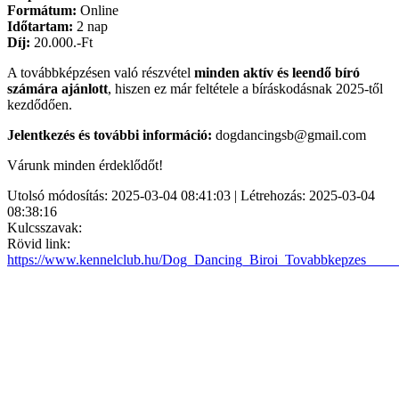
Formátum:
Online
Időtartam:
2 nap
Díj:
20.000.-Ft
A továbbképzésen való részvétel
minden aktív és leendő bíró
számára ajánlott
, hiszen ez már feltétele a bíráskodásnak 2025-től
kezdődően.
Jelentkezés és további információ:
dogdancingsb@gmail.com
Várunk minden érdeklődőt!
Utolsó módosítás: 2025-03-04 08:41:03 | Létrehozás: 2025-03-04
08:38:16
Kulcsszavak:
Rövid link:
https://www.kennelclub.hu/Dog_Dancing_Biroi_Tovabbkepzes___