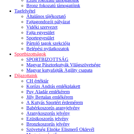
Ezüst fokozatú támogatóink
Bronz fokozatú támogatóink
Tagfelvétel
Általános tájékoztató
Fajtagondozói pályázat
Vidéki szervezet
Fajta egyesület
Sportegyesület
Pártoló tagok szekciója
Belépési nyilatkozatok
Sportbizottságok
SPORTBIZOTTSÁG
Magyar Pásztorkutyák Világszövetsége
Magyar kutyafajták Agility csapata
Díjazottaink
CH értéktár
Korózs András emlékplakett
Puy Aladár emlékérem
Jilly Bertalan emlékérem
A Kutyás Sportért érdemérem
Babérkoszorús aranyjelvény
Aranykoszorús jelvény
Ezüstkoszorús jelvény
Bronzkoszorús jelvény
Szövetség Elnöke Elismerő Oklevél