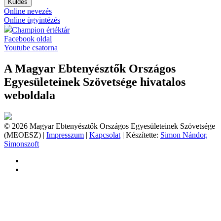
Küldés
Online nevezés
Online ügyintézés
Champion értéktár
Facebook oldal
Youtube csatorna
A Magyar Ebtenyésztők Országos
Egyesületeinek Szövetsége hivatalos
weboldala
© 2026 Magyar Ebtenyésztők Országos Egyesületeinek Szövetsége
(MEOESZ) |
Impresszum
|
Kapcsolat
| Készítette:
Simon Nándor,
Simonszoft