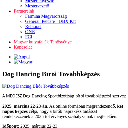
Mestertenyésztő
Mestervezető
Partnereink
Farmina Magyarország
Generali Petcare - DBX Kft
Rebiopet
ONE
FCI
Magyar kutyafajták Tanösvénye
Kapcsolat
Dog Dancing Bírói Továbbképzés
A MEOESZ Dog Dancing Sportbizottság bírói továbbképzést szervez
2025. március 22-23-án
. Az online formában megrendezendő,
két
napos képzés
célja, hogy a bírók naprakész tudással
rendelkezzenek a 2025-től érvényes szabályzatnak megfelelően.
Időpont:
2025. március 22-23.