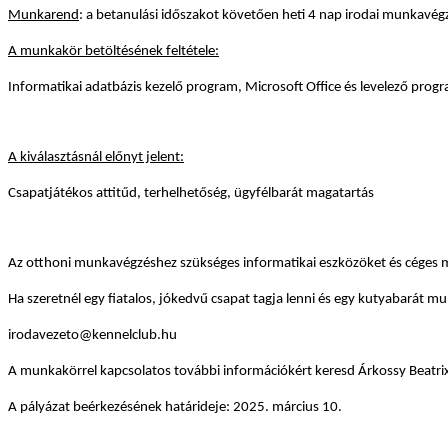
Munkarend
: a betanulási időszakot követően heti 4 nap irodai munkavég
A munkakör betöltésének feltétele:
Informatikai adatbázis kezelő program, Microsoft Office és levelező progr
A kiválasztásnál előnyt jelent:
Csapatjátékos attitűd, terhelhetőség, ügyfélbarát magatartás
Az otthoni munkavégzéshez szükséges informatikai eszközöket és céges mo
Ha szeretnél egy fiatalos, jókedvű csapat tagja lenni és egy kutyabarát m
irodavezeto@kennelclub.hu
A munkakörrel kapcsolatos további információkért keresd Árkossy Beatr
A pályázat beérkezésének határideje: 2025. március 10.