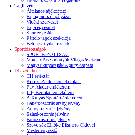
Bronz fokozatú támogatóink
Tagfelvétel
Általános tájékoztató
Fajtagondozói pályázat
Vidéki szervezet
Fajta egyesület
Sportegyesület
Pártoló tagok szekciója
Belépési nyilatkozatok
Sportbizottságok
SPORTBIZOTTSÁG
Magyar Pásztorkutyák Világszövetsége
Magyar kutyafajták Agility csapata
Díjazottaink
CH értéktár
Korózs András emlékplakett
Puy Aladár emlékérem
Jilly Bertalan emlékérem
A Kutyás Sportért érdemérem
Babérkoszorús aranyjelvény
Aranykoszorús jelvény
Ezüstkoszorús jelvény
Bronzkoszorús jelvény
Szövetség Elnöke Elismerő Oklevél
Mestertenyésztő