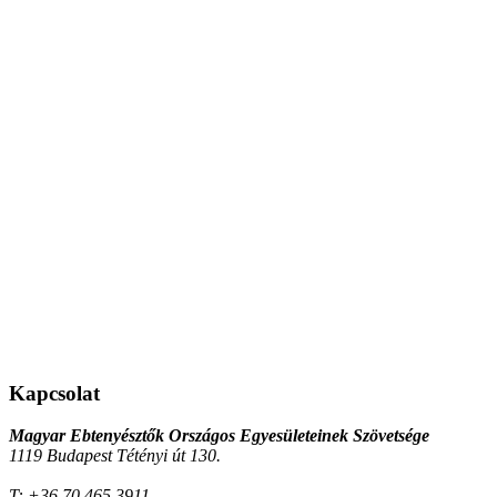
Kapcsolat
Magyar Ebtenyésztők Országos Egyesületeinek Szövetsége
1119 Budapest Tétényi út 130.
T:
+36 70 465 3911