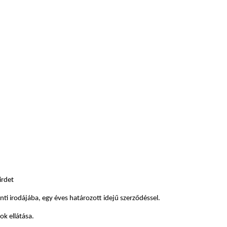
irdet
ti irodájába, egy éves határozott idejű szerződéssel.
ok ellátása.