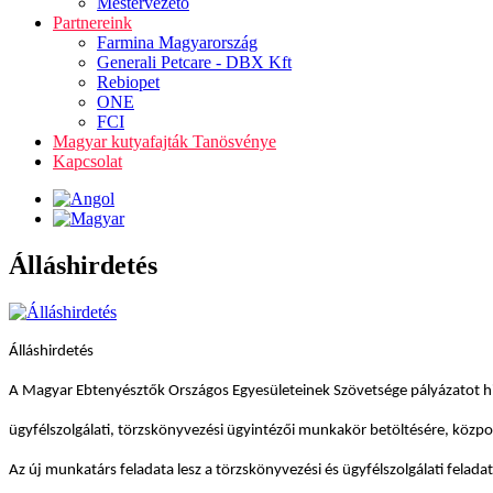
Mestervezető
Partnereink
Farmina Magyarország
Generali Petcare - DBX Kft
Rebiopet
ONE
FCI
Magyar kutyafajták Tanösvénye
Kapcsolat
Álláshirdetés
Álláshirdetés
A Magyar Ebtenyésztők Országos Egyesületeinek Szövetsége pályázatot h
ügyfélszolgálati, törzskönyvezési ügyintézői munkakör betöltésére, közpon
Az új munkatárs feladata lesz a törzskönyvezési és ügyfélszolgálati feladat