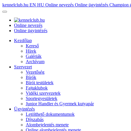
kennelclub.hu
EN
HU
Online nevezés
Online ügyintézés
Champion é
Online nevezés
Online ügyintézés
Kezdőlap
Kereső
Hírek
Galériák
Archívum
Szervezet
Vezetőség
Bírók
Bírói testületek
Fajtaklubok
Vidéki szervezetek
Sportegyesületek
Junior Handler és Gyermek kutyapár
Ügyintézés
Letölthető dokumentumok
Díjszabás
Alombejelentés menete
Online alombejelentés menete