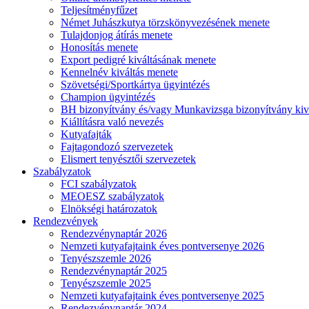
Teljesítményfűzet
Német Juhászkutya törzskönyvezésének menete
Tulajdonjog átírás menete
Honosítás menete
Export pedigré kiváltásának menete
Kennelnév kiváltás menete
Szövetségi/Sportkártya ügyintézés
Champion ügyintézés
BH bizonyítvány és/vagy Munkavizsga bizonyítvány kiv
Kiállításra való nevezés
Kutyafajták
Fajtagondozó szervezetek
Elismert tenyésztői szervezetek
Szabályzatok
FCI szabályzatok
MEOESZ szabályzatok
Elnökségi határozatok
Rendezvények
Rendezvénynaptár 2026
Nemzeti kutyafajtaink éves pontversenye 2026
Tenyészszemle 2026
Rendezvénynaptár 2025
Tenyészszemle 2025
Nemzeti kutyafajtaink éves pontversenye 2025
Rendezvénynaptár 2024