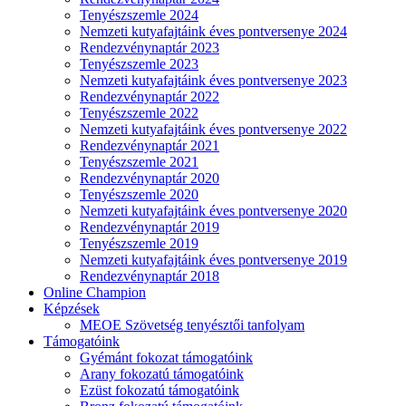
Tenyészszemle 2024
Nemzeti kutyafajtáink éves pontversenye 2024
Rendezvénynaptár 2023
Tenyészszemle 2023
Nemzeti kutyafajtáink éves pontversenye 2023
Rendezvénynaptár 2022
Tenyészszemle 2022
Nemzeti kutyafajtáink éves pontversenye 2022
Rendezvénynaptár 2021
Tenyészszemle 2021
Rendezvénynaptár 2020
Tenyészszemle 2020
Nemzeti kutyafajtáink éves pontversenye 2020
Rendezvénynaptár 2019
Tenyészszemle 2019
Nemzeti kutyafajtáink éves pontversenye 2019
Rendezvénynaptár 2018
Online Champion
Képzések
MEOE Szövetség tenyésztői tanfolyam
Támogatóink
Gyémánt fokozat támogatóink
Arany fokozatú támogatóink
Ezüst fokozatú támogatóink