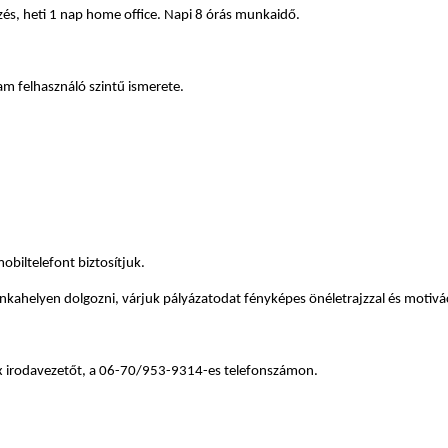
zés, heti 1 nap home office. Napi 8 órás munkaidő.
am felhasználó szintű ismerete.
biltelefont biztosítjuk.
unkahelyen dolgozni, várjuk pályázatodat fényképes önéletrajzzal és motiváci
ix irodavezetőt, a 06-70/953-9314-es telefonszámon.