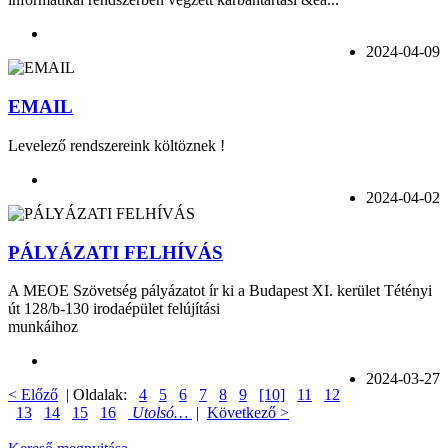
2024-04-09
EMAIL
Levelező rendszereink költöznek !
2024-04-02
PÁLYÁZATI FELHÍVÁS
A MEOE Szövetség pályázatot ír ki a Budapest XI. kerület Tétényi
út 128/b-130 irodaépület felújítási
munkáihoz
2024-03-27
< Előző
| Oldalak:
4
5
6
7
8
9
[10]
11
12
13
14
15
16
Utolsó…
|
Következő >