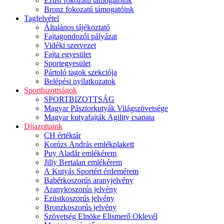
Ezüst fokozatú támogatóink
Bronz fokozatú támogatóink
Tagfelvétel
Általános tájékoztató
Fajtagondozói pályázat
Vidéki szervezet
Fajta egyesület
Sportegyesület
Pártoló tagok szekciója
Belépési nyilatkozatok
Sportbizottságok
SPORTBIZOTTSÁG
Magyar Pásztorkutyák Világszövetsége
Magyar kutyafajták Agility csapata
Díjazottaink
CH értéktár
Korózs András emlékplakett
Puy Aladár emlékérem
Jilly Bertalan emlékérem
A Kutyás Sportért érdemérem
Babérkoszorús aranyjelvény
Aranykoszorús jelvény
Ezüstkoszorús jelvény
Bronzkoszorús jelvény
Szövetség Elnöke Elismerő Oklevél