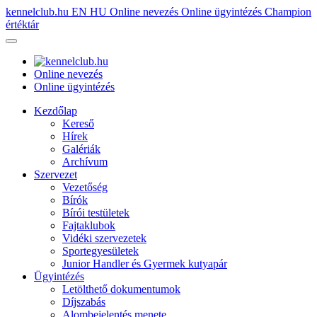
kennelclub.hu
EN
HU
Online nevezés
Online ügyintézés
Champion
értéktár
Online nevezés
Online ügyintézés
Kezdőlap
Kereső
Hírek
Galériák
Archívum
Szervezet
Vezetőség
Bírók
Bírói testületek
Fajtaklubok
Vidéki szervezetek
Sportegyesületek
Junior Handler és Gyermek kutyapár
Ügyintézés
Letölthető dokumentumok
Díjszabás
Alombejelentés menete