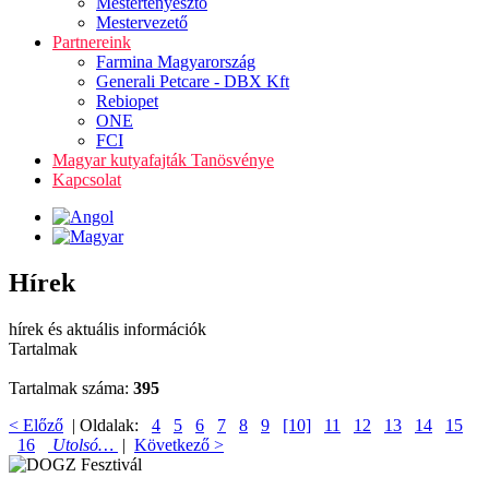
Mestertenyésztő
Mestervezető
Partnereink
Farmina Magyarország
Generali Petcare - DBX Kft
Rebiopet
ONE
FCI
Magyar kutyafajták Tanösvénye
Kapcsolat
Hírek
hírek és aktuális információk
Tartalmak
Tartalmak száma:
395
< Előző
| Oldalak:
4
5
6
7
8
9
[10]
11
12
13
14
15
16
Utolsó…
|
Következő >