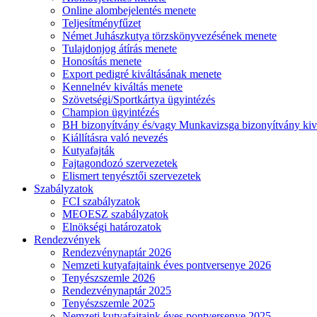
Online alombejelentés menete
Teljesítményfűzet
Német Juhászkutya törzskönyvezésének menete
Tulajdonjog átírás menete
Honosítás menete
Export pedigré kiváltásának menete
Kennelnév kiváltás menete
Szövetségi/Sportkártya ügyintézés
Champion ügyintézés
BH bizonyítvány és/vagy Munkavizsga bizonyítvány kiv
Kiállításra való nevezés
Kutyafajták
Fajtagondozó szervezetek
Elismert tenyésztői szervezetek
Szabályzatok
FCI szabályzatok
MEOESZ szabályzatok
Elnökségi határozatok
Rendezvények
Rendezvénynaptár 2026
Nemzeti kutyafajtaink éves pontversenye 2026
Tenyészszemle 2026
Rendezvénynaptár 2025
Tenyészszemle 2025
Nemzeti kutyafajtaink éves pontversenye 2025