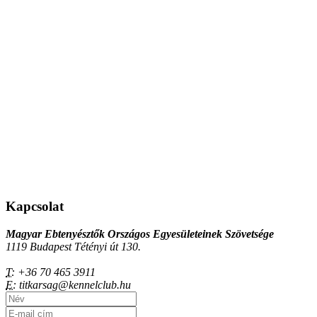
Kapcsolat
Magyar Ebtenyésztők Országos Egyesületeinek Szövetsége
1119 Budapest Tétényi út 130.
T:
+36 70 465 3911
E:
titkarsag@kennelclub.hu