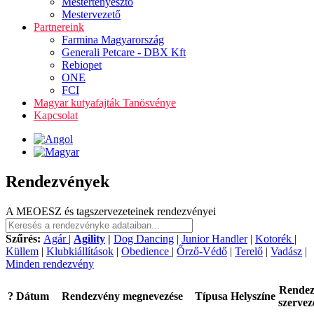
Mestertenyésztő
Mestervezető
Partnereink
Farmina Magyarország
Generali Petcare - DBX Kft
Rebiopet
ONE
FCI
Magyar kutyafajták Tanösvénye
Kapcsolat
Rendezvények
A MEOESZ és tagszervezeteinek rendezvényei
Szűrés:
Agár
|
Agility
|
Dog Dancing
|
Junior Handler
|
Kotorék
|
Küllem
|
Klubkiállítások
|
Obedience
|
Őrző-Védő
|
Terelő
|
Vadász
|
Minden rendezvény
Rende
?
Dátum
Rendezvény megnevezése
Típusa
Helyszíne
szervez