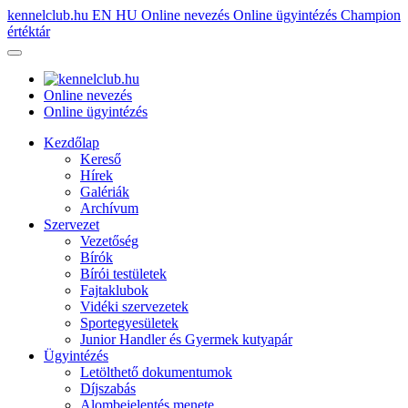
kennelclub.hu
EN
HU
Online nevezés
Online ügyintézés
Champion
értéktár
Online nevezés
Online ügyintézés
Kezdőlap
Kereső
Hírek
Galériák
Archívum
Szervezet
Vezetőség
Bírók
Bírói testületek
Fajtaklubok
Vidéki szervezetek
Sportegyesületek
Junior Handler és Gyermek kutyapár
Ügyintézés
Letölthető dokumentumok
Díjszabás
Alombejelentés menete