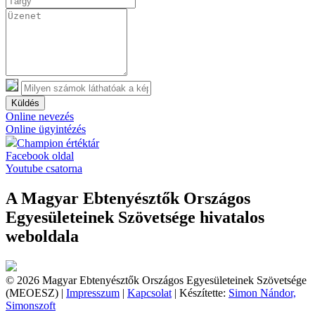
Küldés
Online nevezés
Online ügyintézés
Champion értéktár
Facebook oldal
Youtube csatorna
A Magyar Ebtenyésztők Országos
Egyesületeinek Szövetsége hivatalos
weboldala
© 2026 Magyar Ebtenyésztők Országos Egyesületeinek Szövetsége
(MEOESZ) |
Impresszum
|
Kapcsolat
| Készítette:
Simon Nándor,
Simonszoft