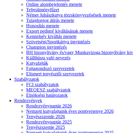
Online alombejelentés menete
Teljesítményfűzet
Német Juhászkutya törzskönyvezésének menete
Tulajdonjog átírás menete
Honosítás menete
Export pedigré kiváltásának menete
Kennelnév kiváltás menete
Szövetségi/Sportkártya ügyintézés
Champion ügyintézés
BH bizonyítvány és/vagy Munkavizsga bizonyítvány kiv
Kiállításra való nevezés
Kutyafajták
Fajtagondozó szervezetek
Elismert tenyésztői szervezetek
Szabályzatok
FCI szabályzatok
MEOESZ szabályzatok
Elnökségi határozatok
Rendezvények
Rendezvénynaptár 2026
Nemzeti kutyafajtaink éves pontversenye 2026
Tenyészszemle 2026
Rendezvénynaptár 2025
Tenyészszemle 2025
Nemzeti kutyafajtaink éves pontversenye 2025