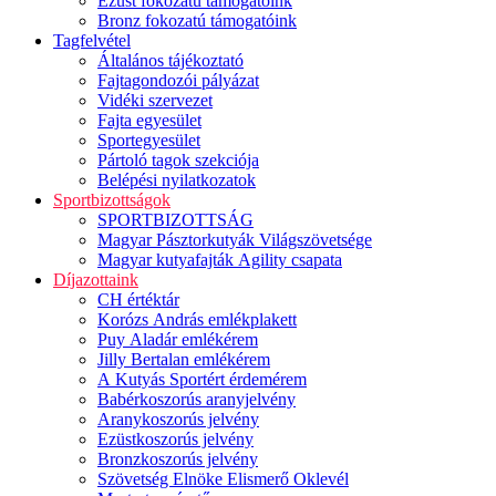
Ezüst fokozatú támogatóink
Bronz fokozatú támogatóink
Tagfelvétel
Általános tájékoztató
Fajtagondozói pályázat
Vidéki szervezet
Fajta egyesület
Sportegyesület
Pártoló tagok szekciója
Belépési nyilatkozatok
Sportbizottságok
SPORTBIZOTTSÁG
Magyar Pásztorkutyák Világszövetsége
Magyar kutyafajták Agility csapata
Díjazottaink
CH értéktár
Korózs András emlékplakett
Puy Aladár emlékérem
Jilly Bertalan emlékérem
A Kutyás Sportért érdemérem
Babérkoszorús aranyjelvény
Aranykoszorús jelvény
Ezüstkoszorús jelvény
Bronzkoszorús jelvény
Szövetség Elnöke Elismerő Oklevél