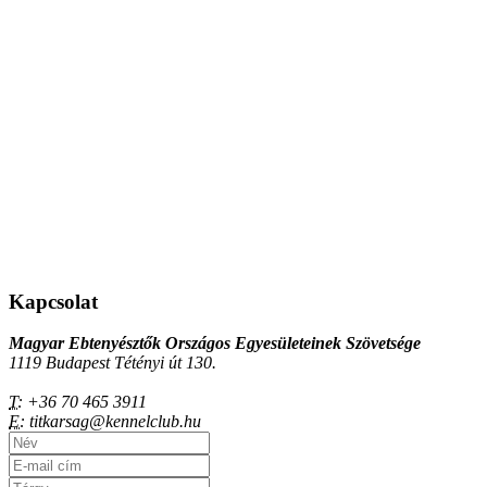
Kapcsolat
Magyar Ebtenyésztők Országos Egyesületeinek Szövetsége
1119 Budapest Tétényi út 130.
T:
+36 70 465 3911
E:
titkarsag@kennelclub.hu