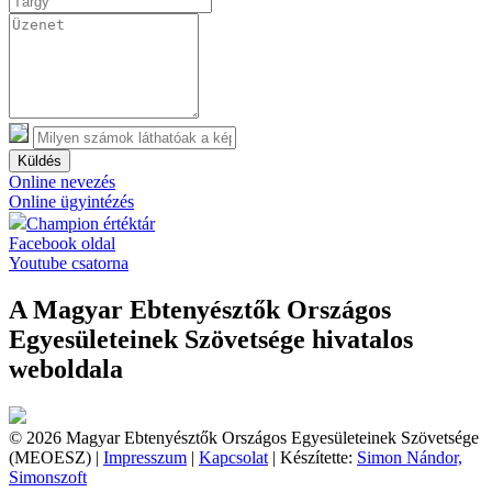
Küldés
Online nevezés
Online ügyintézés
Champion értéktár
Facebook oldal
Youtube csatorna
A Magyar Ebtenyésztők Országos
Egyesületeinek Szövetsége hivatalos
weboldala
© 2026 Magyar Ebtenyésztők Országos Egyesületeinek Szövetsége
(MEOESZ) |
Impresszum
|
Kapcsolat
| Készítette:
Simon Nándor,
Simonszoft