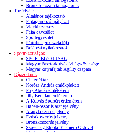
Ezüst fokozatú támogatóink
Bronz fokozatú támogatóink
Tagfelvétel
Általános tájékoztató
Fajtagondozói pályázat
Vidéki szervezet
Fajta egyesület
Sportegyesület
Pártoló tagok szekciója
Belépési nyilatkozatok
Sportbizottságok
SPORTBIZOTTSÁG
Magyar Pásztorkutyák Világszövetsége
Magyar kutyafajták Agility csapata
Díjazottaink
CH értéktár
Korózs András emlékplakett
Puy Aladár emlékérem
Jilly Bertalan emlékérem
A Kutyás Sportért érdemérem
Babérkoszorús aranyjelvény
Aranykoszorús jelvény
Ezüstkoszorús jelvény
Bronzkoszorús jelvény
Szövetség Elnöke Elismerő Oklevél