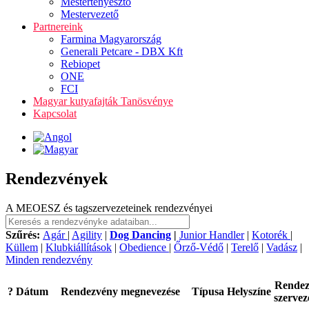
Mestertenyésztő
Mestervezető
Partnereink
Farmina Magyarország
Generali Petcare - DBX Kft
Rebiopet
ONE
FCI
Magyar kutyafajták Tanösvénye
Kapcsolat
Rendezvények
A MEOESZ és tagszervezeteinek rendezvényei
Szűrés:
Agár
|
Agility
|
Dog Dancing
|
Junior Handler
|
Kotorék
|
Küllem
|
Klubkiállítások
|
Obedience
|
Őrző-Védő
|
Terelő
|
Vadász
|
Minden rendezvény
Rende
?
Dátum
Rendezvény megnevezése
Típusa
Helyszíne
szervez