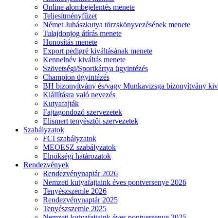
Online alombejelentés menete
Teljesítményfűzet
Német Juhászkutya törzskönyvezésének menete
Tulajdonjog átírás menete
Honosítás menete
Export pedigré kiváltásának menete
Kennelnév kiváltás menete
Szövetségi/Sportkártya ügyintézés
Champion ügyintézés
BH bizonyítvány és/vagy Munkavizsga bizonyítvány kiv
Kiállításra való nevezés
Kutyafajták
Fajtagondozó szervezetek
Elismert tenyésztői szervezetek
Szabályzatok
FCI szabályzatok
MEOESZ szabályzatok
Elnökségi határozatok
Rendezvények
Rendezvénynaptár 2026
Nemzeti kutyafajtaink éves pontversenye 2026
Tenyészszemle 2026
Rendezvénynaptár 2025
Tenyészszemle 2025
Nemzeti kutyafajtaink éves pontversenye 2025