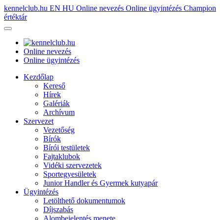
kennelclub.hu
EN
HU
Online nevezés
Online ügyintézés
Champion
értéktár
Online nevezés
Online ügyintézés
Kezdőlap
Kereső
Hírek
Galériák
Archívum
Szervezet
Vezetőség
Bírók
Bírói testületek
Fajtaklubok
Vidéki szervezetek
Sportegyesületek
Junior Handler és Gyermek kutyapár
Ügyintézés
Letölthető dokumentumok
Díjszabás
Alombejelentés menete