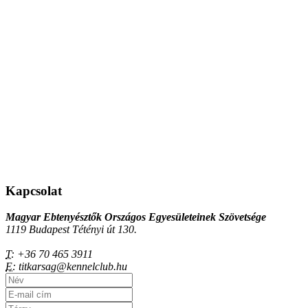
Kapcsolat
Magyar Ebtenyésztők Országos Egyesületeinek Szövetsége
1119 Budapest Tétényi út 130.
T:
+36 70 465 3911
E:
titkarsag@kennelclub.hu