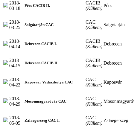
2018-
CACIB
Pécs
Pécs CACIB II.
03-18
(Küllem)
2018-
CAC
Salgótarján
Salgótarján CAC
03-25
(Küllem)
2018-
CACIB
Debrecen
Debrecen CACIB I.
04-14
(Küllem)
2018-
CACIB
Debrecen
Debrecen CACIB II.
04-15
(Küllem)
2018-
CAC
Kaposvár
Kaposvár Vadászkutya CAC
04-22
(Küllem)
2018-
CAC
Mosonmagyaró
Mosonmagyaróvár CAC
04-29
(Küllem)
2018-
CAC
Zalaegerszeg
Zalaegerszeg CAC I.
05-05
(Küllem)