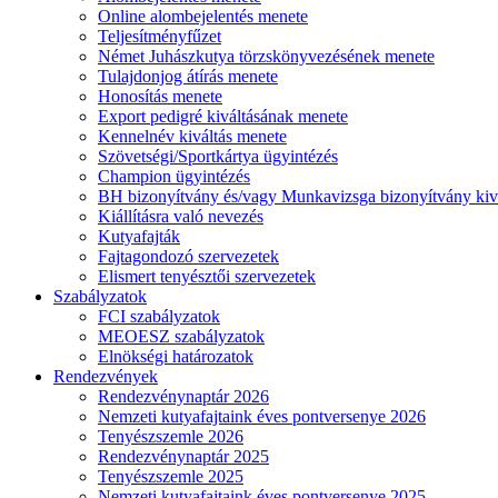
Online alombejelentés menete
Teljesítményfűzet
Német Juhászkutya törzskönyvezésének menete
Tulajdonjog átírás menete
Honosítás menete
Export pedigré kiváltásának menete
Kennelnév kiváltás menete
Szövetségi/Sportkártya ügyintézés
Champion ügyintézés
BH bizonyítvány és/vagy Munkavizsga bizonyítvány kiv
Kiállításra való nevezés
Kutyafajták
Fajtagondozó szervezetek
Elismert tenyésztői szervezetek
Szabályzatok
FCI szabályzatok
MEOESZ szabályzatok
Elnökségi határozatok
Rendezvények
Rendezvénynaptár 2026
Nemzeti kutyafajtaink éves pontversenye 2026
Tenyészszemle 2026
Rendezvénynaptár 2025
Tenyészszemle 2025
Nemzeti kutyafajtaink éves pontversenye 2025