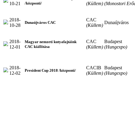
10-21
(Küllem)
(Monostori Erő
/központi/
2018-
CAC
Dunaújváros
Dunaújváros CAC
10-28
(Küllem)
2018-
CAC
Budapest
Magyar nemzeti kutyafajtáink
12-01
(Küllem)
(Hungexpo)
CAC kiállítása
2018-
CACIB
Budapest
President Cup 2018 /központi/
12-02
(Küllem)
(Hungexpo)