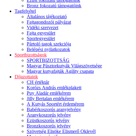
Ezüst fokozatú támogatóink
Bronz fokozatú támogatóink
Tagfelvétel
Általános tájékoztató
Fajtagondozói pályázat
Vidéki szervezet
Fajta egyesület
Sportegyesület
Pártoló tagok szekciója
Belépési nyilatkozatok
Sportbizottságok
SPORTBIZOTTSÁG
Magyar Pásztorkutyák Világszövetsége
Magyar kutyafajták Agility csapata
Díjazottaink
CH értéktár
Korózs András emlékplakett
Puy Aladár emlékérem
Jilly Bertalan emlékérem
A Kutyás Sportért érdemérem
Babérkoszorús aranyjelvény
Aranykoszorús jelvény
Ezüstkoszorús jelvény
Bronzkoszorús jelvény
Szövetség Elnöke Elismerő Oklevél