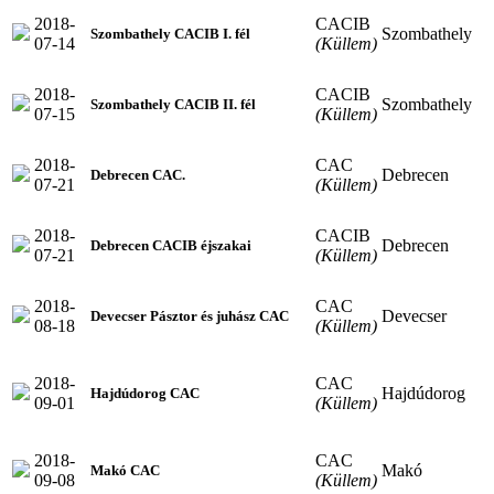
2018-
CACIB
Szombathely
Szombathely CACIB I. fél
07-14
(Küllem)
2018-
CACIB
Szombathely
Szombathely CACIB II. fél
07-15
(Küllem)
2018-
CAC
Debrecen
Debrecen CAC.
07-21
(Küllem)
2018-
CACIB
Debrecen
Debrecen CACIB éjszakai
07-21
(Küllem)
2018-
CAC
Devecser
Devecser Pásztor és juhász CAC
08-18
(Küllem)
2018-
CAC
Hajdúdorog
Hajdúdorog CAC
09-01
(Küllem)
2018-
CAC
Makó
Makó CAC
09-08
(Küllem)