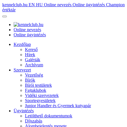
kennelclub.hu
EN
HU
Online nevezés
Online ügyintézés
Champion
értéktár
Online nevezés
Online ügyintézés
Kezdőlap
Kereső
Hírek
Galériák
Archívum
Szervezet
Vezetőség
Bírók
Bírói testületek
Fajtaklubok
Vidéki szervezetek
Sportegyesületek
Junior Handler és Gyermek kutyapár
Ügyintézés
Letölthető dokumentumok
Díjszabás
Alombejelentés menete