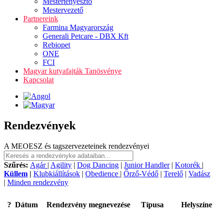
Mestertenyésztő
Mestervezető
Partnereink
Farmina Magyarország
Generali Petcare - DBX Kft
Rebiopet
ONE
FCI
Magyar kutyafajták Tanösvénye
Kapcsolat
Rendezvények
A MEOESZ és tagszervezeteinek rendezvényei
Szűrés:
Agár
|
Agility
|
Dog Dancing
|
Junior Handler
|
Kotorék
|
Küllem
|
Klubkiállítások
|
Obedience
|
Őrző-Védő
|
Terelő
|
Vadász
|
Minden rendezvény
?
Dátum
Rendezvény megnevezése
Típusa
Helyszíne