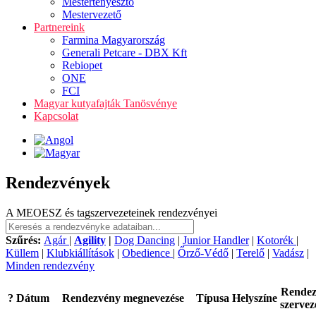
Mestertenyésztő
Mestervezető
Partnereink
Farmina Magyarország
Generali Petcare - DBX Kft
Rebiopet
ONE
FCI
Magyar kutyafajták Tanösvénye
Kapcsolat
Rendezvények
A MEOESZ és tagszervezeteinek rendezvényei
Szűrés:
Agár
|
Agility
|
Dog Dancing
|
Junior Handler
|
Kotorék
|
Küllem
|
Klubkiállítások
|
Obedience
|
Őrző-Védő
|
Terelő
|
Vadász
|
Minden rendezvény
Rende
?
Dátum
Rendezvény megnevezése
Típusa
Helyszíne
szervez