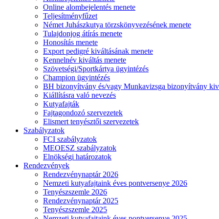
Online alombejelentés menete
Teljesítményfűzet
Német Juhászkutya törzskönyvezésének menete
Tulajdonjog átírás menete
Honosítás menete
Export pedigré kiváltásának menete
Kennelnév kiváltás menete
Szövetségi/Sportkártya ügyintézés
Champion ügyintézés
BH bizonyítvány és/vagy Munkavizsga bizonyítvány kiv
Kiállításra való nevezés
Kutyafajták
Fajtagondozó szervezetek
Elismert tenyésztői szervezetek
Szabályzatok
FCI szabályzatok
MEOESZ szabályzatok
Elnökségi határozatok
Rendezvények
Rendezvénynaptár 2026
Nemzeti kutyafajtaink éves pontversenye 2026
Tenyészszemle 2026
Rendezvénynaptár 2025
Tenyészszemle 2025
Nemzeti kutyafajtaink éves pontversenye 2025