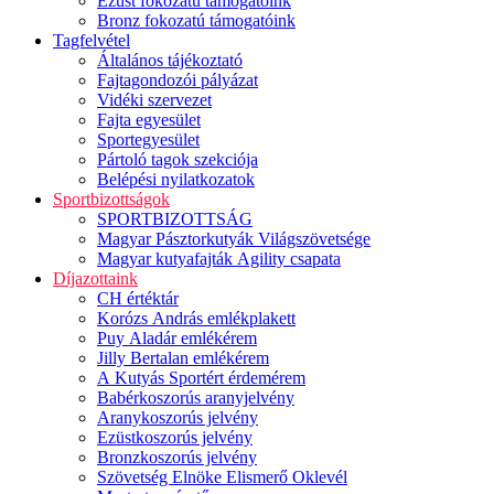
Ezüst fokozatú támogatóink
Bronz fokozatú támogatóink
Tagfelvétel
Általános tájékoztató
Fajtagondozói pályázat
Vidéki szervezet
Fajta egyesület
Sportegyesület
Pártoló tagok szekciója
Belépési nyilatkozatok
Sportbizottságok
SPORTBIZOTTSÁG
Magyar Pásztorkutyák Világszövetsége
Magyar kutyafajták Agility csapata
Díjazottaink
CH értéktár
Korózs András emlékplakett
Puy Aladár emlékérem
Jilly Bertalan emlékérem
A Kutyás Sportért érdemérem
Babérkoszorús aranyjelvény
Aranykoszorús jelvény
Ezüstkoszorús jelvény
Bronzkoszorús jelvény
Szövetség Elnöke Elismerő Oklevél