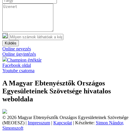
Küldés
Online nevezés
Online ügyintézés
Champion értéktár
Facebook oldal
Youtube csatorna
A Magyar Ebtenyésztők Országos
Egyesületeinek Szövetsége hivatalos
weboldala
© 2026 Magyar Ebtenyésztők Országos Egyesületeinek Szövetsége
(MEOESZ) |
Impresszum
|
Kapcsolat
| Készítette:
Simon Nándor,
Simonszoft