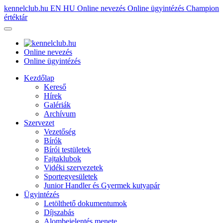
kennelclub.hu
EN
HU
Online nevezés
Online ügyintézés
Champion
értéktár
Online nevezés
Online ügyintézés
Kezdőlap
Kereső
Hírek
Galériák
Archívum
Szervezet
Vezetőség
Bírók
Bírói testületek
Fajtaklubok
Vidéki szervezetek
Sportegyesületek
Junior Handler és Gyermek kutyapár
Ügyintézés
Letölthető dokumentumok
Díjszabás
Alombejelentés menete