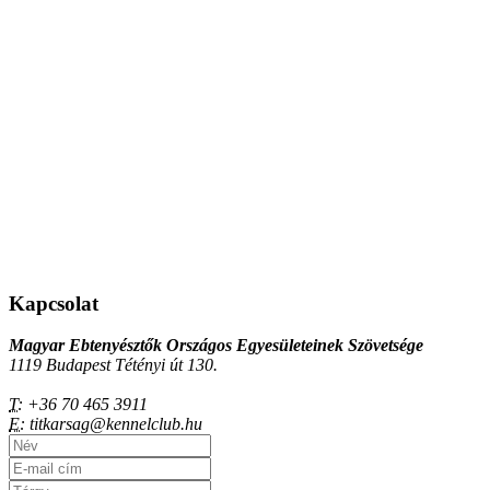
Kapcsolat
Magyar Ebtenyésztők Országos Egyesületeinek Szövetsége
1119 Budapest Tétényi út 130.
T:
+36 70 465 3911
E:
titkarsag@kennelclub.hu