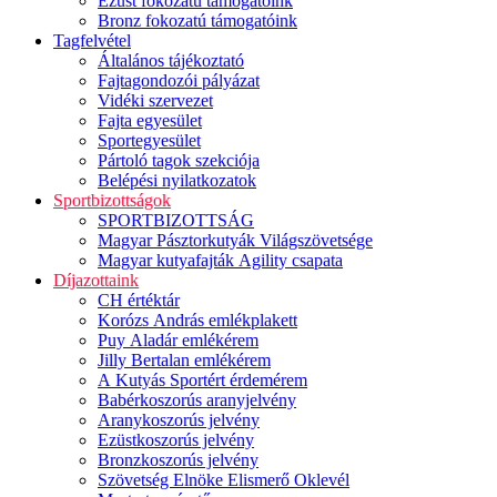
Ezüst fokozatú támogatóink
Bronz fokozatú támogatóink
Tagfelvétel
Általános tájékoztató
Fajtagondozói pályázat
Vidéki szervezet
Fajta egyesület
Sportegyesület
Pártoló tagok szekciója
Belépési nyilatkozatok
Sportbizottságok
SPORTBIZOTTSÁG
Magyar Pásztorkutyák Világszövetsége
Magyar kutyafajták Agility csapata
Díjazottaink
CH értéktár
Korózs András emlékplakett
Puy Aladár emlékérem
Jilly Bertalan emlékérem
A Kutyás Sportért érdemérem
Babérkoszorús aranyjelvény
Aranykoszorús jelvény
Ezüstkoszorús jelvény
Bronzkoszorús jelvény
Szövetség Elnöke Elismerő Oklevél