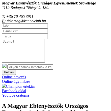
Magyar Ebtenyésztők Országos Egyesületeinek Szövetsége
1119 Budapest Tétényi út 130.
T:
+36 70 465 3911
E:
titkarsag@kennelclub.hu
Küldés
Online nevezés
Online ügyintézés
Champion értéktár
Facebook oldal
Youtube csatorna
A Magyar Ebtenyésztők Országos