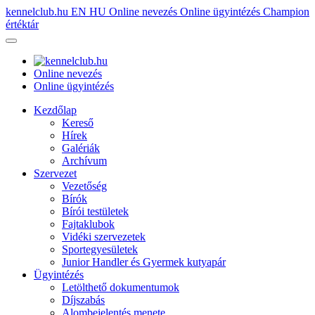
kennelclub.hu
EN
HU
Online nevezés
Online ügyintézés
Champion
értéktár
Online nevezés
Online ügyintézés
Kezdőlap
Kereső
Hírek
Galériák
Archívum
Szervezet
Vezetőség
Bírók
Bírói testületek
Fajtaklubok
Vidéki szervezetek
Sportegyesületek
Junior Handler és Gyermek kutyapár
Ügyintézés
Letölthető dokumentumok
Díjszabás
Alombejelentés menete