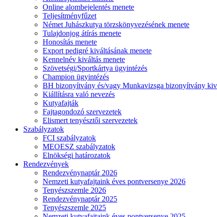
Online alombejelentés menete
Teljesítményfűzet
Német Juhászkutya törzskönyvezésének menete
Tulajdonjog átírás menete
Honosítás menete
Export pedigré kiváltásának menete
Kennelnév kiváltás menete
Szövetségi/Sportkártya ügyintézés
Champion ügyintézés
BH bizonyítvány és/vagy Munkavizsga bizonyítvány kiv
Kiállításra való nevezés
Kutyafajták
Fajtagondozó szervezetek
Elismert tenyésztői szervezetek
Szabályzatok
FCI szabályzatok
MEOESZ szabályzatok
Elnökségi határozatok
Rendezvények
Rendezvénynaptár 2026
Nemzeti kutyafajtaink éves pontversenye 2026
Tenyészszemle 2026
Rendezvénynaptár 2025
Tenyészszemle 2025
Nemzeti kutyafajtaink éves pontversenye 2025