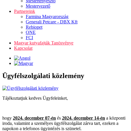
Mestertenyésztő
Mestervezető
Partnereink
Farmina Magyarország
Generali Petcare - DBX Kft
Rebiopet
ONE
FCI
Magyar kutyafajták Tanösvénye
Kapcsolat
Ügyfélszolgálati közlemény
Tájékoztatjuk kedves Ügyfeleinket,
hogy
2024. december 07-én
és
2024. december 14-én
a központi
iroda, valamint a személyes ügyfélszolgálat zárva tart, ezeken a
napokon a telefonos ügyintézés is szünetel.