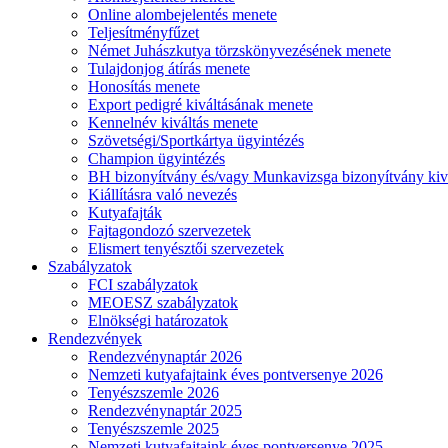
Online alombejelentés menete
Teljesítményfűzet
Német Juhászkutya törzskönyvezésének menete
Tulajdonjog átírás menete
Honosítás menete
Export pedigré kiváltásának menete
Kennelnév kiváltás menete
Szövetségi/Sportkártya ügyintézés
Champion ügyintézés
BH bizonyítvány és/vagy Munkavizsga bizonyítvány kiv
Kiállításra való nevezés
Kutyafajták
Fajtagondozó szervezetek
Elismert tenyésztői szervezetek
Szabályzatok
FCI szabályzatok
MEOESZ szabályzatok
Elnökségi határozatok
Rendezvények
Rendezvénynaptár 2026
Nemzeti kutyafajtaink éves pontversenye 2026
Tenyészszemle 2026
Rendezvénynaptár 2025
Tenyészszemle 2025
Nemzeti kutyafajtaink éves pontversenye 2025