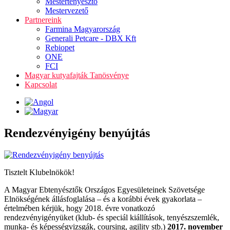
Mestertenyésztő
Mestervezető
Partnereink
Farmina Magyarország
Generali Petcare - DBX Kft
Rebiopet
ONE
FCI
Magyar kutyafajták Tanösvénye
Kapcsolat
Rendezvényigény benyújtás
Tisztelt Klubelnökök!
A Magyar Ebtenyésztők Országos Egyesületeinek Szövetsége
Elnökségének állásfoglalása – és a korábbi évek gyakorlata –
értelmében kérjük, hogy 2018. évre vonatkozó
rendezvényigényüket (klub- és speciál kiállítások, tenyészszemlék,
munka- és képességvizsgák, coursing, agility stb.)
2017. november