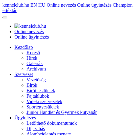
kennelclub.hu
EN
HU
Online nevezés
Online ügyintézés
Champion
értéktár
Online nevezés
Online ügyintézés
Kezdőlap
Kereső
Hírek
Galériák
Archívum
Szervezet
Vezetőség
Bírók
Bírói testületek
Fajtaklubok
Vidéki szervezetek
Sportegyesületek
Junior Handler és Gyermek kutyapár
Ügyintézés
Letölthető dokumentumok
Díjszabás
Alombejelentés menete