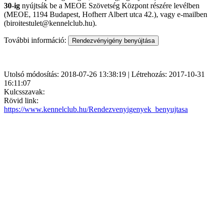
30-ig
nyújtsák be a MEOE Szövetség Központ részére levélben
(MEOE, 1194 Budapest, Hofherr Albert utca 42.), vagy e-mailben
(biroitestulet@kennelclub.hu).
További információ:
Utolsó módosítás: 2018-07-26 13:38:19 | Létrehozás: 2017-10-31
16:11:07
Kulcsszavak:
Rövid link:
https://www.kennelclub.hu/Rendezvenyigenyek_benyujtasa