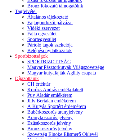
Ezüst fokozatú támogatóink
Bronz fokozatú támogatóink
Tagfelvétel
Általános tájékoztató
Fajtagondozói pályázat
Vidéki szervezet
Fajta egyesület
Sportegyesület
Pártoló tagok szekciója
Belépési nyilatkozatok
Sportbizottságok
SPORTBIZOTTSÁG
Magyar Pásztorkutyák Világszövetsége
Magyar kutyafajták Agility csapata
Díjazottaink
CH értéktár
Korózs András emlékplakett
Puy Aladár emlékérem
Jilly Bertalan emlékérem
A Kutyás Sportért érdemérem
Babérkoszorús aranyjelvény
Aranykoszorús jelvény
Ezüstkoszorús jelvény
Bronzkoszorús jelvény
Szövetség Elnöke Elismerő Oklevél