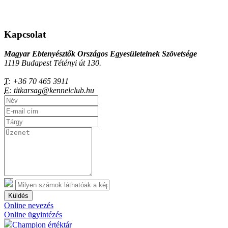
Kapcsolat
Magyar Ebtenyésztők Országos Egyesületeinek Szövetsége
1119 Budapest Tétényi út 130.
T:
+36 70 465 3911
E:
titkarsag@kennelclub.hu
Küldés
Online nevezés
Online ügyintézés
Champion értéktár