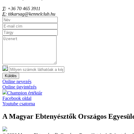
T:
+36 70 465 3911
E:
titkarsag@kennelclub.hu
Küldés
Online nevezés
Online ügyintézés
Champion értéktár
Facebook oldal
Youtube csatorna
A Magyar Ebtenyésztők Országos Egyesület