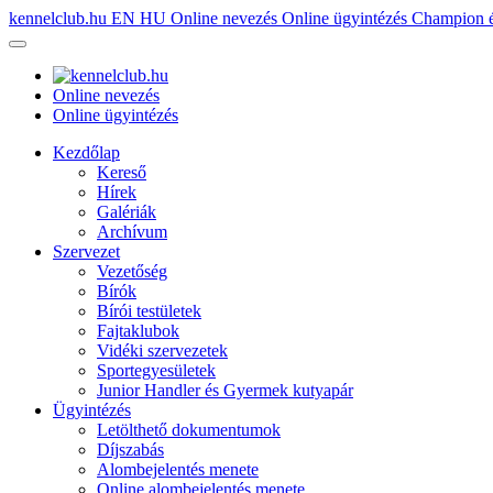
kennelclub.hu
EN
HU
Online nevezés
Online ügyintézés
Champion é
Online nevezés
Online ügyintézés
Kezdőlap
Kereső
Hírek
Galériák
Archívum
Szervezet
Vezetőség
Bírók
Bírói testületek
Fajtaklubok
Vidéki szervezetek
Sportegyesületek
Junior Handler és Gyermek kutyapár
Ügyintézés
Letölthető dokumentumok
Díjszabás
Alombejelentés menete
Online alombejelentés menete