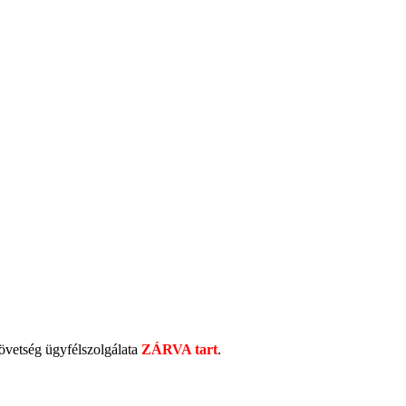
etség ügyfélszolgálata
ZÁRVA tart
.