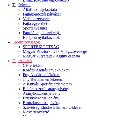
Bronz fokozatú támogatóink
Tagfelvétel
Általános tájékoztató
Fajtagondozói pályázat
Vidéki szervezet
Fajta egyesület
Sportegyesület
Pártoló tagok szekciója
Belépési nyilatkozatok
Sportbizottságok
SPORTBIZOTTSÁG
Magyar Pásztorkutyák Világszövetsége
Magyar kutyafajták Agility csapata
Díjazottaink
CH értéktár
Korózs András emlékplakett
Puy Aladár emlékérem
Jilly Bertalan emlékérem
A Kutyás Sportért érdemérem
Babérkoszorús aranyjelvény
Aranykoszorús jelvény
Ezüstkoszorús jelvény
Bronzkoszorús jelvény
Szövetség Elnöke Elismerő Oklevél
Mestertenyésztő