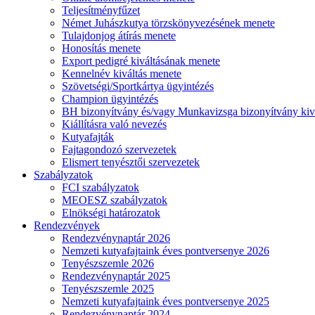
Teljesítményfűzet
Német Juhászkutya törzskönyvezésének menete
Tulajdonjog átírás menete
Honosítás menete
Export pedigré kiváltásának menete
Kennelnév kiváltás menete
Szövetségi/Sportkártya ügyintézés
Champion ügyintézés
BH bizonyítvány és/vagy Munkavizsga bizonyítvány kiv
Kiállításra való nevezés
Kutyafajták
Fajtagondozó szervezetek
Elismert tenyésztői szervezetek
Szabályzatok
FCI szabályzatok
MEOESZ szabályzatok
Elnökségi határozatok
Rendezvények
Rendezvénynaptár 2026
Nemzeti kutyafajtaink éves pontversenye 2026
Tenyészszemle 2026
Rendezvénynaptár 2025
Tenyészszemle 2025
Nemzeti kutyafajtaink éves pontversenye 2025
Rendezvénynaptár 2024