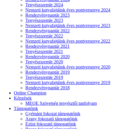
Tenyészszemle 2024
Nemzeti kutyafajtáink éves pontversenye 2024
Rendezvénynaptár 2023
Tenyészszemle 2023
Nemzeti kutyafajtáink éves pontversenye 2023
Rendezvénynaptár 2022
Tenyészszemle 2022
Nemzeti kutyafajtáink éves pontversenye 2022
Rendezvénynaptár 2021
Tenyészszemle 2021
Rendezvénynaptár 2020
Tenyészszemle 2020
Nemzeti kutyafajtáink éves pontversenye 2020
Rendezvénynaptár 2019
Tenyészszemle 2019
Nemzeti kutyafajtáink éves pontversenye 2019
Rendezvénynaptár 2018
Online Champion
Képzések
MEOE Szövetség tenyésztői tanfolyam
Támogatóink
Gyémánt fokozat támogatóink
Arany fokozatú támogatóink
Ezüst fokozatú támogatóink