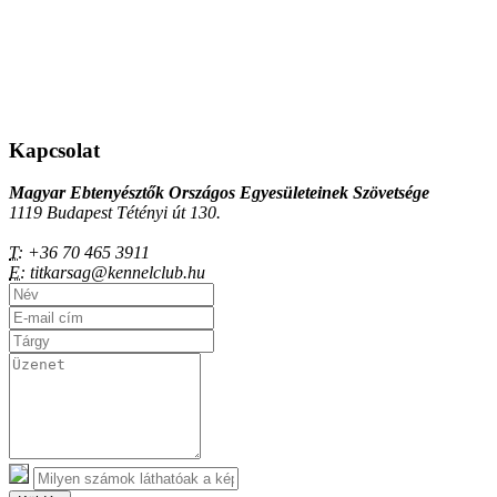
Kapcsolat
Magyar Ebtenyésztők Országos Egyesületeinek Szövetsége
1119 Budapest Tétényi út 130.
T:
+36 70 465 3911
E:
titkarsag@kennelclub.hu