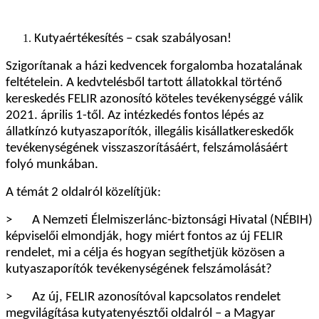
Kutyaértékesítés – csak szabályosan!
Szigorítanak a házi kedvencek forgalomba hozatalának
feltételein. A kedvtelésből tartott állatokkal történő
kereskedés FELIR azonosító köteles tevékenységgé válik
2021. április 1-től. Az intézkedés fontos lépés az
állatkínzó kutyaszaporítók, illegális kisállatkereskedők
tevékenységének visszaszorításáért, felszámolásáért
folyó munkában.
A témát 2 oldalról közelítjük:
> A Nemzeti Élelmiszerlánc-biztonsági Hivatal (NÉBIH)
képviselői elmondják, hogy miért fontos az új FELIR
rendelet, mi a célja és hogyan segíthetjük közösen a
kutyaszaporítók tevékenységének felszámolását?
> Az új, FELIR azonosítóval kapcsolatos rendelet
megvilágítása kutyatenyésztői oldalról – a Magyar