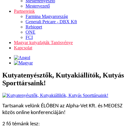
Mestertenyésztő
Mestervezető
Partnereink
Farmina Magyarország
Generali Petcare - DBX Kft
Rebiopet
ONE
FCI
Magyar kutyafajták Tanösvénye
Kapcsolat
Kutyatenyésztők, Kutyakiállítók, Kutyás
Sporttársaink!
Tartsanak velünk ÉLŐBEN az Alpha-Vet Kft. és MEOESZ
közös online konferenciáján!
2 fő témánk lesz: