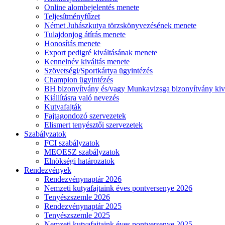
Online alombejelentés menete
Teljesítményfűzet
Német Juhászkutya törzskönyvezésének menete
Tulajdonjog átírás menete
Honosítás menete
Export pedigré kiváltásának menete
Kennelnév kiváltás menete
Szövetségi/Sportkártya ügyintézés
Champion ügyintézés
BH bizonyítvány és/vagy Munkavizsga bizonyítvány kiv
Kiállításra való nevezés
Kutyafajták
Fajtagondozó szervezetek
Elismert tenyésztői szervezetek
Szabályzatok
FCI szabályzatok
MEOESZ szabályzatok
Elnökségi határozatok
Rendezvények
Rendezvénynaptár 2026
Nemzeti kutyafajtaink éves pontversenye 2026
Tenyészszemle 2026
Rendezvénynaptár 2025
Tenyészszemle 2025
Nemzeti kutyafajtaink éves pontversenye 2025