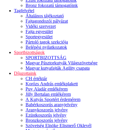
Ezüst fokozatú támogatóink
Bronz fokozatú támogatóink
Tagfelvétel
Általános tájékoztató
Fajtagondozói pályázat
Vidéki szervezet
Fajta egyesület
Sportegyesület
Pártoló tagok szekciója
Belépési nyilatkozatok
Sportbizottságok
SPORTBIZOTTSÁG
Magyar Pásztorkutyák Világszövetsége
Magyar kutyafajták Agility csapata
Díjazottaink
CH értéktár
Korózs András emlékplakett
Puy Aladár emlékérem
Jilly Bertalan emlékérem
A Kutyás Sportért érdemérem
Babérkoszorús aranyjelvény
Aranykoszorús jelvény
Ezüstkoszorús jelvény
Bronzkoszorús jelvény
Szövetség Elnöke Elismerő Oklevél