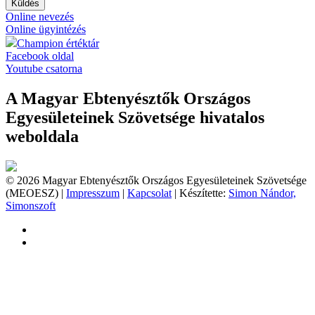
Küldés
Online nevezés
Online ügyintézés
Champion értéktár
Facebook oldal
Youtube csatorna
A Magyar Ebtenyésztők Országos
Egyesületeinek Szövetsége hivatalos
weboldala
© 2026 Magyar Ebtenyésztők Országos Egyesületeinek Szövetsége
(MEOESZ) |
Impresszum
|
Kapcsolat
| Készítette:
Simon Nándor,
Simonszoft