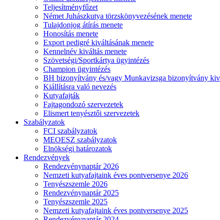
Teljesítményfűzet
Német Juhászkutya törzskönyvezésének menete
Tulajdonjog átírás menete
Honosítás menete
Export pedigré kiváltásának menete
Kennelnév kiváltás menete
Szövetségi/Sportkártya ügyintézés
Champion ügyintézés
BH bizonyítvány és/vagy Munkavizsga bizonyítvány kiv
Kiállításra való nevezés
Kutyafajták
Fajtagondozó szervezetek
Elismert tenyésztői szervezetek
Szabályzatok
FCI szabályzatok
MEOESZ szabályzatok
Elnökségi határozatok
Rendezvények
Rendezvénynaptár 2026
Nemzeti kutyafajtaink éves pontversenye 2026
Tenyészszemle 2026
Rendezvénynaptár 2025
Tenyészszemle 2025
Nemzeti kutyafajtaink éves pontversenye 2025
Rendezvénynaptár 2024