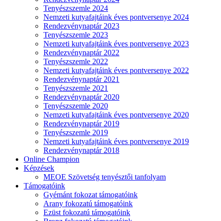
Tenyészszemle 2024
Nemzeti kutyafajtáink éves pontversenye 2024
Rendezvénynaptár 2023
Tenyészszemle 2023
Nemzeti kutyafajtáink éves pontversenye 2023
Rendezvénynaptár 2022
Tenyészszemle 2022
Nemzeti kutyafajtáink éves pontversenye 2022
Rendezvénynaptár 2021
Tenyészszemle 2021
Rendezvénynaptár 2020
Tenyészszemle 2020
Nemzeti kutyafajtáink éves pontversenye 2020
Rendezvénynaptár 2019
Tenyészszemle 2019
Nemzeti kutyafajtáink éves pontversenye 2019
Rendezvénynaptár 2018
Online Champion
Képzések
MEOE Szövetség tenyésztői tanfolyam
Támogatóink
Gyémánt fokozat támogatóink
Arany fokozatú támogatóink
Ezüst fokozatú támogatóink