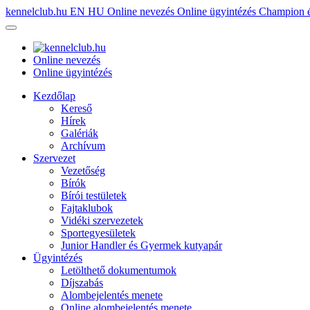
kennelclub.hu
EN
HU
Online nevezés
Online ügyintézés
Champion é
Online nevezés
Online ügyintézés
Kezdőlap
Kereső
Hírek
Galériák
Archívum
Szervezet
Vezetőség
Bírók
Bírói testületek
Fajtaklubok
Vidéki szervezetek
Sportegyesületek
Junior Handler és Gyermek kutyapár
Ügyintézés
Letölthető dokumentumok
Díjszabás
Alombejelentés menete
Online alombejelentés menete