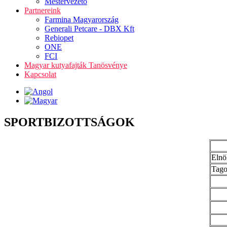
Mestervezető
Partnereink
Farmina Magyarország
Generali Petcare - DBX Kft
Rebiopet
ONE
FCI
Magyar kutyafajták Tanösvénye
Kapcsolat
SPORTBIZOTTSÁGOK
Elnö
Tag