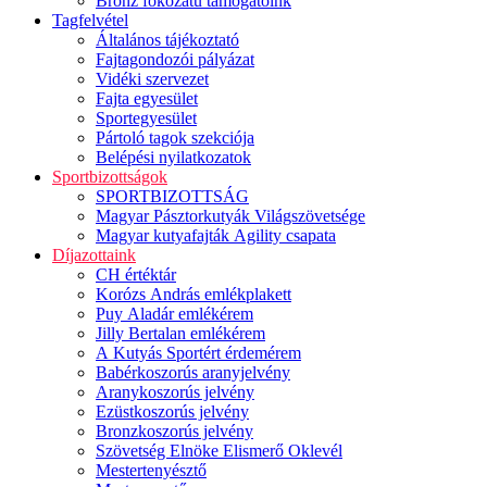
Bronz fokozatú támogatóink
Tagfelvétel
Általános tájékoztató
Fajtagondozói pályázat
Vidéki szervezet
Fajta egyesület
Sportegyesület
Pártoló tagok szekciója
Belépési nyilatkozatok
Sportbizottságok
SPORTBIZOTTSÁG
Magyar Pásztorkutyák Világszövetsége
Magyar kutyafajták Agility csapata
Díjazottaink
CH értéktár
Korózs András emlékplakett
Puy Aladár emlékérem
Jilly Bertalan emlékérem
A Kutyás Sportért érdemérem
Babérkoszorús aranyjelvény
Aranykoszorús jelvény
Ezüstkoszorús jelvény
Bronzkoszorús jelvény
Szövetség Elnöke Elismerő Oklevél
Mestertenyésztő