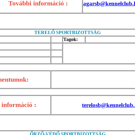
További információ :
agarsb@kennelclub.
TERELŐ SPORTBIZOTTSÁG
Tagok:
mentumok:
 információ :
terelosb@kennelclub
ŐRZŐ-VÉDŐ SPORTBIZOTTSÁG