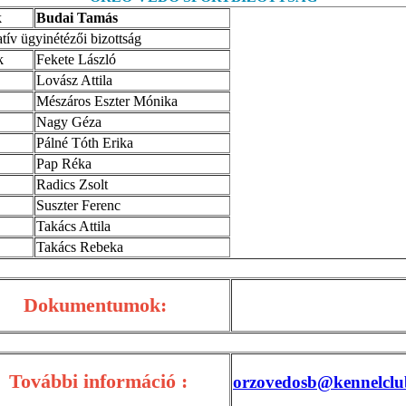
k
Budai Tamás
tív ügyinétézői bizottság
k
Fekete László
Lovász Attila
Mészáros Eszter Mónika
Nagy Géza
Pálné Tóth Erika
Pap Réka
Radics Zsolt
Suszter Ferenc
Takács Attila
Takács Rebeka
Dokumentumok:
További információ :
orzovedosb@kennelclu