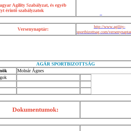
gyar Agility Szabályzat, és egyéb
ityt érintő szabályzatok
http://www.agility-
Versenynaptár:
sportbizottsag.com/versenynapta
AGÁR SPORTBIZOTTSÁG
nök
Molnár Ágnes
gok
Dokumentumok: