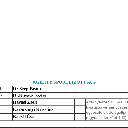
AGILITY SPORTBIZOTTSÁG
k
Dr Szép Beáta
ok
Dr.Kovács Eszter
Havasi Zsolt
A tárgyévben FCI-ME
hivatalos versenyt sze
Karácsonyi Krisztina
egyesületek delegáltjai
Kaszál Éva
(egyesületenként 1 fő).