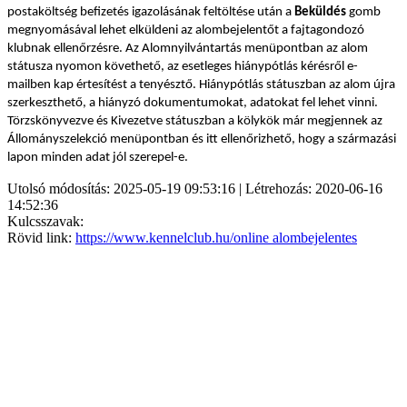
postaköltség befizetés igazolásának feltöltése után a
Beküldés
gomb
megnyomásával lehet elküldeni az alombejelentőt a fajtagondozó
klubnak ellenőrzésre. Az Alomnyilvántartás menüpontban az alom
státusza nyomon követhető, az esetleges hiánypótlás kérésről e-
mailben kap értesítést a tenyésztő. Hiánypótlás státuszban az alom újra
szerkeszthető, a hiányzó dokumentumokat, adatokat fel lehet vinni.
Törzskönyvezve és Kivezetve státuszban a kölykök már megjennek az
Állományszelekció menüpontban és itt ellenőrizhető, hogy a származási
lapon minden adat jól szerepel-e.
Utolsó módosítás: 2025-05-19 09:53:16 | Létrehozás: 2020-06-16
14:52:36
Kulcsszavak:
Rövid link:
https://www.kennelclub.hu/online alombejelentes