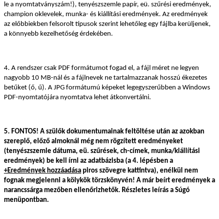
le a nyomtatványszám!), tenyészszemle papír, eü. szűrési eredmények,
champion oklevelek, munka- és kiállítási eredmények. Az eredmények
az előbbiekben felsorolt típusok szerint lehetőleg egy fájlba kerüljenek,
a könnyebb kezelhetőség érdekében.
4. A rendszer csak PDF formátumot fogad el, a fájl méret ne legyen
nagyobb 10 MB-nál és a fájlnevek ne tartalmazzanak hosszú ékezetes
betűket (ő, ű). A JPG formátumú képeket legegyszerűbben a Windows
PDF-nyomtatójára nyomtatva lehet átkonvertálni.
5. FONTOS! A szülők dokumentumainak feltöltése után az azokban
szereplő, előző almoknál még nem rögzített eredményeket
(tenyészszemle dátuma, eü. szűrések, ch-címek, munka/kiállítási
eredmények) be kell írni az adatbázisba (a 4. lépésben a
+Eredmények hozzáadása
piros szövegre kattintva), enélkül nem
fognak megjelenni a kölykök törzskönyvén! A már beírt eredmények a
narancssárga mezőben ellenőrizhetők. Részletes leírás a Súgó
menüpontban.