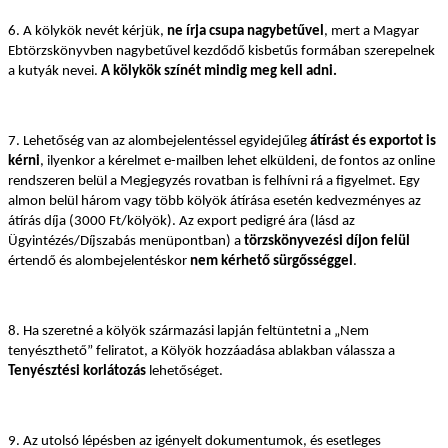
6. A kölykök nevét kérjük,
ne írja csupa nagybetűvel
, mert a Magyar
Ebtörzskönyvben nagybetűvel kezdődő kisbetűs formában szerepelnek
a kutyák nevei.
A kölykök színét mindig meg kell adni.
7. Lehetőség van az alombejelentéssel egyidejűleg
átírást és exportot is
kérni
, ilyenkor a kérelmet e-mailben lehet elküldeni, de fontos az online
rendszeren belül a Megjegyzés rovatban is felhívni rá a figyelmet. Egy
almon belül három vagy több kölyök átírása esetén kedvezményes az
átírás díja (3000 Ft/kölyök). Az export pedigré ára (lásd az
Ügyintézés/Díjszabás menüpontban) a
törzskönyvezési díjon felül
értendő és alombejelentéskor
nem kérhető sürgősséggel
.
8. Ha szeretné a kölyök származási lapján feltüntetni a „Nem
tenyészthető” feliratot, a Kölyök hozzáadása ablakban válassza a
Tenyésztési korlátozás
lehetőséget.
9. Az utolsó lépésben az igényelt dokumentumok, és esetleges