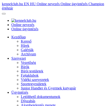
kennelclub.hu
EN
HU
Online nevezés
Online ügyintézés
Champion
értéktár
Online nevezés
Online ügyintézés
Kezdőlap
Kereső
Hírek
Galériák
Archívum
Szervezet
Vezetőség
Bírók
Bírói testületek
Fajtaklubok
Vidéki szervezetek
Sportegyesületek
Junior Handler és Gyermek kutyapár
Ügyintézés
Letölthető dokumentumok
Díjszabás
Alombejelentés menete