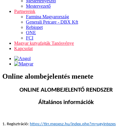
Mestertenyésztő
Mestervezető
Partnereink
Farmina Magyarország
Generali Petcare - DBX Kft
Rebiopet
ONE
FCI
Magyar kutyafajták Tanösvénye
Kapcsolat
Online alombejelentés menete
ONLINE ALOMBEJELENTŐ RENDSZER
Általános információk
1. Regisztráció:
https://tirr.meoesz.hu/index.php?m=ugyintezes