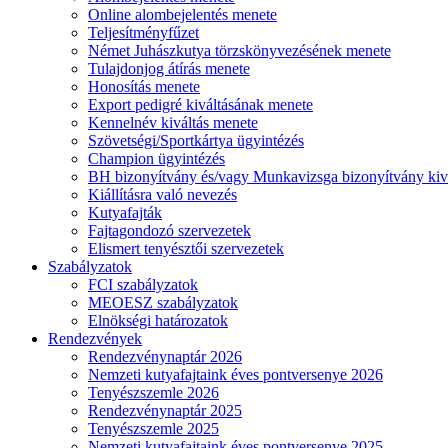
Online alombejelentés menete
Teljesítményfűzet
Német Juhászkutya törzskönyvezésének menete
Tulajdonjog átírás menete
Honosítás menete
Export pedigré kiváltásának menete
Kennelnév kiváltás menete
Szövetségi/Sportkártya ügyintézés
Champion ügyintézés
BH bizonyítvány és/vagy Munkavizsga bizonyítvány kiv
Kiállításra való nevezés
Kutyafajták
Fajtagondozó szervezetek
Elismert tenyésztői szervezetek
Szabályzatok
FCI szabályzatok
MEOESZ szabályzatok
Elnökségi határozatok
Rendezvények
Rendezvénynaptár 2026
Nemzeti kutyafajtaink éves pontversenye 2026
Tenyészszemle 2026
Rendezvénynaptár 2025
Tenyészszemle 2025
Nemzeti kutyafajtaink éves pontversenye 2025