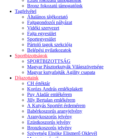
Ezüst fokozatú támogatóink
Bronz fokozatú támogatóink
Tagfelvétel
Általános tájékoztató
Fajtagondozói pályázat
Vidéki szervezet
Fajta egyesület
Sportegyesület
Pártoló tagok szekciója
Belépési nyilatkozatok
Sportbizottságok
SPORTBIZOTTSÁG
Magyar Pásztorkutyák Világszövetsége
Magyar kutyafajták Agility csapata
Díjazottaink
CH értéktár
Korózs András emlékplakett
Puy Aladár emlékérem
Jilly Bertalan emlékérem
A Kutyás Sportért érdemérem
Babérkoszorús aranyjelvény
Aranykoszorús jelvény
Ezüstkoszorús jelvény
Bronzkoszorús jelvény
Szövetség Elnöke Elismerő Oklevél