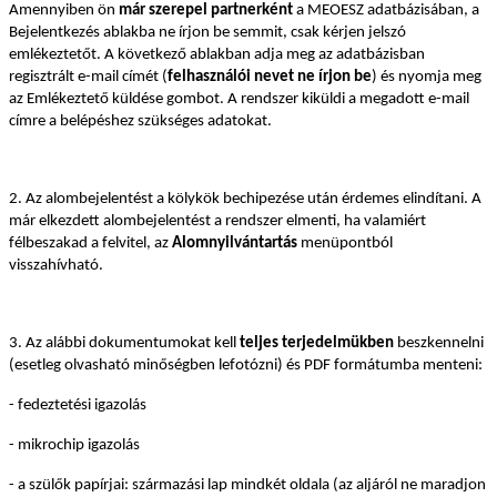
Amennyiben ön
már szerepel partnerként
a MEOESZ adatbázisában, a
Bejelentkezés ablakba ne írjon be semmit, csak kérjen jelszó
emlékeztetőt. A következő ablakban adja meg az adatbázisban
regisztrált e-mail címét (
felhasználói nevet ne írjon be
) és nyomja meg
az Emlékeztető küldése gombot. A rendszer kiküldi a megadott e-mail
címre a belépéshez szükséges adatokat.
2. Az alombejelentést a kölykök bechipezése után érdemes elindítani. A
már elkezdett alombejelentést a rendszer elmenti, ha valamiért
félbeszakad a felvitel, az
Alomnyilvántartás
menüpontból
visszahívható.
3. Az alábbi dokumentumokat kell
teljes terjedelmükben
beszkennelni
(esetleg olvasható minőségben lefotózni) és PDF formátumba menteni:
- fedeztetési igazolás
- mikrochip igazolás
- a szülők papírjai: származási lap mindkét oldala (az aljáról ne maradjon