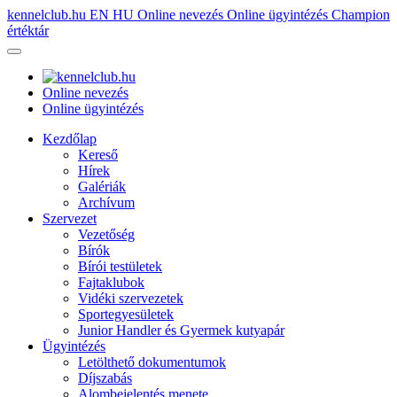
kennelclub.hu
EN
HU
Online nevezés
Online ügyintézés
Champion
értéktár
Online nevezés
Online ügyintézés
Kezdőlap
Kereső
Hírek
Galériák
Archívum
Szervezet
Vezetőség
Bírók
Bírói testületek
Fajtaklubok
Vidéki szervezetek
Sportegyesületek
Junior Handler és Gyermek kutyapár
Ügyintézés
Letölthető dokumentumok
Díjszabás
Alombejelentés menete