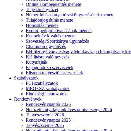
Online alombejelentés menete
Teljesítményfűzet
Német Juhászkutya törzskönyvezésének menete
Tulajdonjog átírás menete
Honosítás menete
Export pedigré kiváltásának menete
Kennelnév kiváltás menete
Szövetségi/Sportkártya ügyintézés
Champion ügyintézés
BH bizonyítvány és/vagy Munkavizsga bizonyítvány kiv
Kiállításra való nevezés
Kutyafajták
Fajtagondozó szervezetek
Elismert tenyésztői szervezetek
Szabályzatok
FCI szabályzatok
MEOESZ szabályzatok
Elnökségi határozatok
Rendezvények
Rendezvénynaptár 2026
Nemzeti kutyafajtaink éves pontversenye 2026
Tenyészszemle 2026
Rendezvénynaptár 2025
Tenyészszemle 2025
Nemzeti kutyafajtaink éves pontversenye 2025