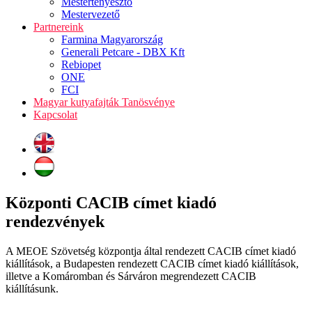
Mestertenyésztő
Mestervezető
Partnereink
Farmina Magyarország
Generali Petcare - DBX Kft
Rebiopet
ONE
FCI
Magyar kutyafajták Tanösvénye
Kapcsolat
Központi CACIB címet kiadó
rendezvények
A MEOE Szövetség központja által rendezett CACIB címet kiadó
kiállítások, a Budapesten rendezett CACIB címet kiadó kiállítások,
illetve a Komáromban és Sárváron megrendezett CACIB
kiállításunk.