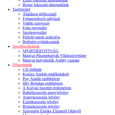
Ezüst fokozatú támogatóink
Bronz fokozatú támogatóink
Tagfelvétel
Általános tájékoztató
Fajtagondozói pályázat
Vidéki szervezet
Fajta egyesület
Sportegyesület
Pártoló tagok szekciója
Belépési nyilatkozatok
Sportbizottságok
SPORTBIZOTTSÁG
Magyar Pásztorkutyák Világszövetsége
Magyar kutyafajták Agility csapata
Díjazottaink
CH értéktár
Korózs András emlékplakett
Puy Aladár emlékérem
Jilly Bertalan emlékérem
A Kutyás Sportért érdemérem
Babérkoszorús aranyjelvény
Aranykoszorús jelvény
Ezüstkoszorús jelvény
Bronzkoszorús jelvény
Szövetség Elnöke Elismerő Oklevél