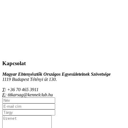
Kapcsolat
Magyar Ebtenyésztők Országos Egyesületeinek Szövetsége
1119 Budapest Tétényi út 130.
T:
+36 70 465 3911
E:
titkarsag@kennelclub.hu