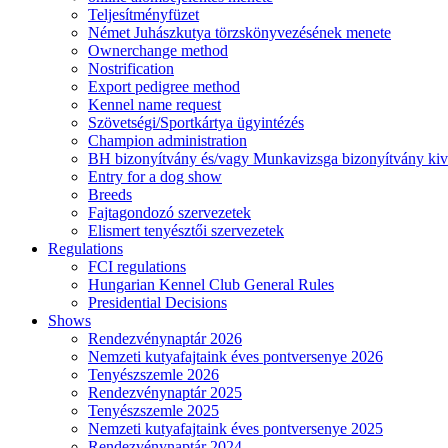
Teljesítményfüzet
Német Juhászkutya törzskönyvezésének menete
Ownerchange method
Nostrification
Export pedigree method
Kennel name request
Szövetségi/Sportkártya ügyintézés
Champion administration
BH bizonyítvány és/vagy Munkavizsga bizonyítvány kiv
Entry for a dog show
Breeds
Fajtagondozó szervezetek
Elismert tenyésztői szervezetek
Regulations
FCI regulations
Hungarian Kennel Club General Rules
Presidential Decisions
Shows
Rendezvénynaptár 2026
Nemzeti kutyafajtaink éves pontversenye 2026
Tenyészszemle 2026
Rendezvénynaptár 2025
Tenyészszemle 2025
Nemzeti kutyafajtaink éves pontversenye 2025
Rendezvénynaptár 2024