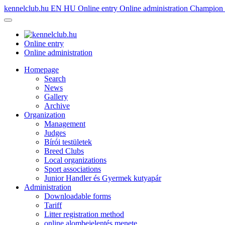
kennelclub.hu
EN
HU
Online entry
Online administration
Champion é
Online entry
Online administration
Homepage
Search
News
Gallery
Archive
Organization
Management
Judges
Bírói testületek
Breed Clubs
Local organizations
Sport associations
Junior Handler és Gyermek kutyapár
Administration
Downloadable forms
Tariff
Litter registration method
online alombejelentés menete