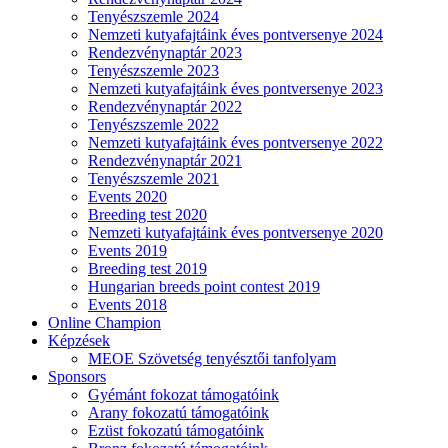
Tenyészszemle 2024
Nemzeti kutyafajtáink éves pontversenye 2024
Rendezvénynaptár 2023
Tenyészszemle 2023
Nemzeti kutyafajtáink éves pontversenye 2023
Rendezvénynaptár 2022
Tenyészszemle 2022
Nemzeti kutyafajtáink éves pontversenye 2022
Rendezvénynaptár 2021
Tenyészszemle 2021
Events 2020
Breeding test 2020
Nemzeti kutyafajtáink éves pontversenye 2020
Events 2019
Breeding test 2019
Hungarian breeds point contest 2019
Events 2018
Online Champion
Képzések
MEOE Szövetség tenyésztői tanfolyam
Sponsors
Gyémánt fokozat támogatóink
Arany fokozatú támogatóink
Ezüst fokozatú támogatóink