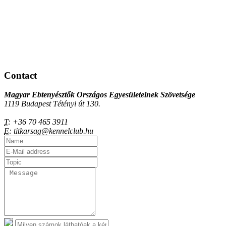
Contact
Magyar Ebtenyésztők Országos Egyesületeinek Szövetsége
1119 Budapest Tétényi út 130.
T:
+36 70 465 3911
E:
titkarsag@kennelclub.hu