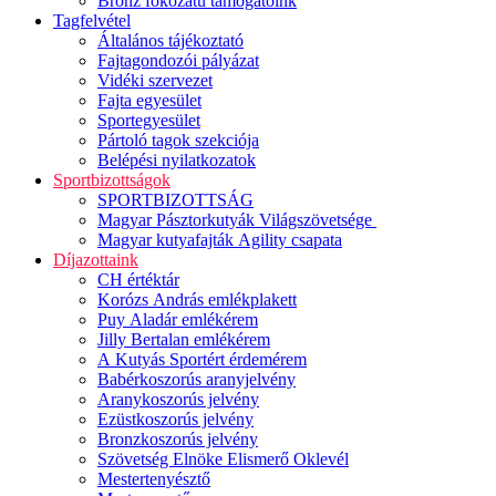
Bronz fokozatú támogatóink
Tagfelvétel
Általános tájékoztató
Fajtagondozói pályázat
Vidéki szervezet
Fajta egyesület
Sportegyesület
Pártoló tagok szekciója
Belépési nyilatkozatok
Sportbizottságok
SPORTBIZOTTSÁG
Magyar Pásztorkutyák Világszövetsége
Magyar kutyafajták Agility csapata
Díjazottaink
CH értéktár
Korózs András emlékplakett
Puy Aladár emlékérem
Jilly Bertalan emlékérem
A Kutyás Sportért érdemérem
Babérkoszorús aranyjelvény
Aranykoszorús jelvény
Ezüstkoszorús jelvény
Bronzkoszorús jelvény
Szövetség Elnöke Elismerő Oklevél
Mestertenyésztő