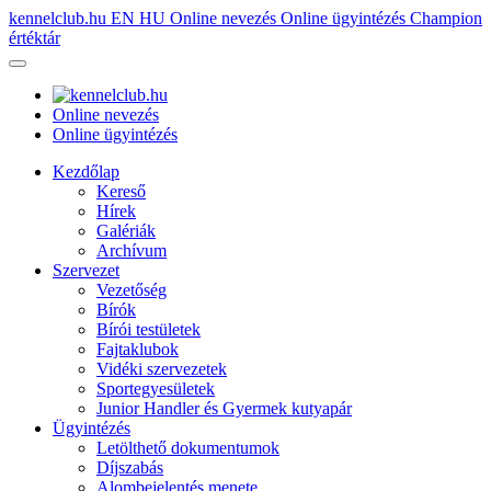
kennelclub.hu
EN
HU
Online nevezés
Online ügyintézés
Champion
értéktár
Online nevezés
Online ügyintézés
Kezdőlap
Kereső
Hírek
Galériák
Archívum
Szervezet
Vezetőség
Bírók
Bírói testületek
Fajtaklubok
Vidéki szervezetek
Sportegyesületek
Junior Handler és Gyermek kutyapár
Ügyintézés
Letölthető dokumentumok
Díjszabás
Alombejelentés menete