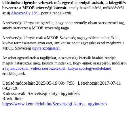
kölcsönösen igénybe vehessék más egyesület szolgáltatásait, a közgyűlés
bevezette a MEOE szövetségi kártyát
, amely használatáról, működéséről
az új
Alapszabály 18/1
. pontja rendelkezik.
A szövetségi kártya azt igazolja, hogy adott személy olyan szervezetnél tag,
amely szervezet a MEOE szövetség tagja.
A szövetségi kártyát csak a MEOE Szövetség tagegyesületei adhatják ki,
kivéve természetesen azon eset, amikor az adott egyesület ezzel megbízza a
MEOE Szövetség
ügyfélszolgálatát
.
Az adott egyesületek a tagdíjukat, a szövetségi kártyák kiadási rendjét
maguk határozzák meg, kérünk mindenkit, hogy ennek összegéről, módjáról
a
fajtakluboknál
,
vidéki szervezeteknél
,
kutyás sportegyesületeknél
érdeklődjenek.
Utolsó módosítás: 2025-05-19 09:47:58 | Létrehozás: 2017-07-11
09:27:26
Kulcsszavak: Szövetségi kártya ügyintézés
Rövid link:
https://www.kennelclub.hu/Szovetsegi_kartya_ugyintezes