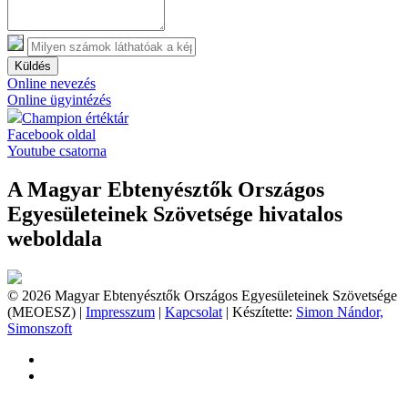
Küldés
Online nevezés
Online ügyintézés
Champion értéktár
Facebook oldal
Youtube csatorna
A Magyar Ebtenyésztők Országos
Egyesületeinek Szövetsége hivatalos
weboldala
© 2026 Magyar Ebtenyésztők Országos Egyesületeinek Szövetsége
(MEOESZ) |
Impresszum
|
Kapcsolat
| Készítette:
Simon Nándor,
Simonszoft