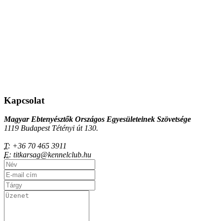
Kapcsolat
Magyar Ebtenyésztők Országos Egyesületeinek Szövetsége
1119 Budapest Tétényi út 130.
T:
+36 70 465 3911
E:
titkarsag@kennelclub.hu