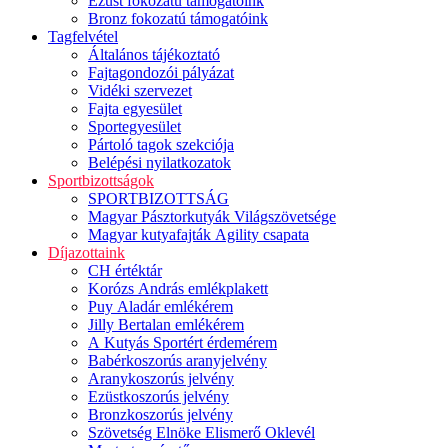
Ezüst fokozatú támogatóink
Bronz fokozatú támogatóink
Tagfelvétel
Általános tájékoztató
Fajtagondozói pályázat
Vidéki szervezet
Fajta egyesület
Sportegyesület
Pártoló tagok szekciója
Belépési nyilatkozatok
Sportbizottságok
SPORTBIZOTTSÁG
Magyar Pásztorkutyák Világszövetsége
Magyar kutyafajták Agility csapata
Díjazottaink
CH értéktár
Korózs András emlékplakett
Puy Aladár emlékérem
Jilly Bertalan emlékérem
A Kutyás Sportért érdemérem
Babérkoszorús aranyjelvény
Aranykoszorús jelvény
Ezüstkoszorús jelvény
Bronzkoszorús jelvény
Szövetség Elnöke Elismerő Oklevél