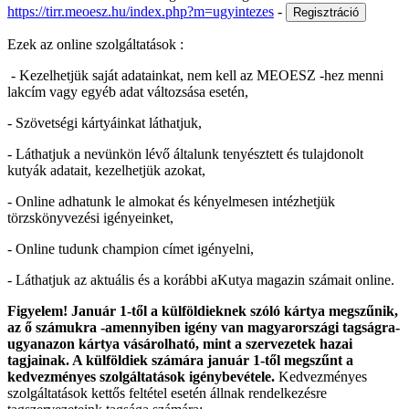
https://tirr.meoesz.hu/index.php?m=ugyintezes
-
Ezek az online szolgáltatások :
- Kezelhetjük saját adatainkat, nem kell az MEOESZ -hez menni
lakcím vagy egyéb adat változsása esetén,
- Szövetségi kártyáinkat láthatjuk,
- Láthatjuk a nevünkön lévő általunk tenyésztett és tulajdonolt
kutyák adatait, kezelhetjük azokat,
- Online adhatunk le almokat és kényelmesen intézhetjük
törzskönyvezési igényeinket,
- Online tudunk champion címet igényelni,
- Láthatjuk az aktuális és a korábbi aKutya magazin számait online.
Figyelem! Január 1-től a külföldieknek szóló kártya megszűnik,
az ő számukra -amennyiben igény van magyarországi tagságra-
ugyanazon kártya vásárolható, mint a szervezetek hazai
tagjainak. A külföldiek számára január 1-től megszűnt a
kedvezményes szolgáltatások igénybevétele.
Kedvezményes
szolgáltatások kettős feltétel esetén állnak rendelkezésre