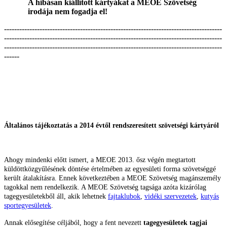
A hibásan kiállított kártyákat a MEOE Szövetség
irodája nem fogadja el!
--------------------------------------------------------------------------------------
--------------------------------------------------------------------------------------
--------------------------------------------------------------------------------------
------
Általános tájékoztatás a 2014 évtől rendszeresített szövetségi kártyáról
Ahogy mindenki előtt ismert, a MEOE 2013. ősz végén megtartott
küldöttközgyűlésének döntése értelmében az egyesületi forma szövetséggé
került átalakításra. Ennek következtében a MEOE Szövetség magánszemély
tagokkal nem rendelkezik. A MEOE Szövetség tagsága azóta kizárólag
tagegyesületekből áll, akik lehetnek
fajtaklubok
,
vidéki szervezetek
,
kutyás
sportegyesületek
.
Annak elősegítése céljából, hogy a fent nevezett
tagegyesületek tagjai