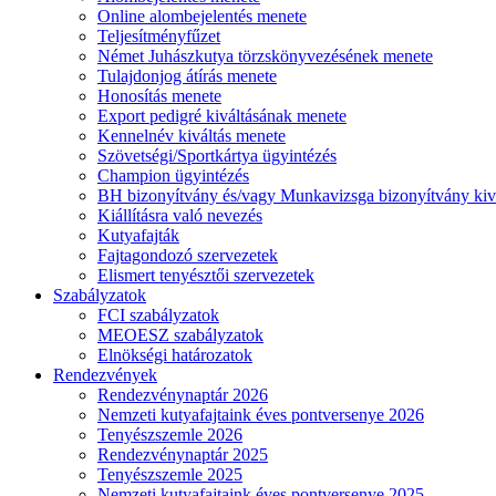
Online alombejelentés menete
Teljesítményfűzet
Német Juhászkutya törzskönyvezésének menete
Tulajdonjog átírás menete
Honosítás menete
Export pedigré kiváltásának menete
Kennelnév kiváltás menete
Szövetségi/Sportkártya ügyintézés
Champion ügyintézés
BH bizonyítvány és/vagy Munkavizsga bizonyítvány kiv
Kiállításra való nevezés
Kutyafajták
Fajtagondozó szervezetek
Elismert tenyésztői szervezetek
Szabályzatok
FCI szabályzatok
MEOESZ szabályzatok
Elnökségi határozatok
Rendezvények
Rendezvénynaptár 2026
Nemzeti kutyafajtaink éves pontversenye 2026
Tenyészszemle 2026
Rendezvénynaptár 2025
Tenyészszemle 2025
Nemzeti kutyafajtaink éves pontversenye 2025