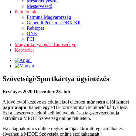
Mestertenyésztő
Mestervezető
Partnereink
Farmina Magyarország
Generali Petcare - DBX Kft
Rebiopet
ONE
FCI
Magyar kutyafajták Tanösvénye
Kapcsolat
Szövetségi/Sportkártya ügyintézés
Érvényes 2020 December 28- tól:
A jövő évtől kezdve az eddigiektől eltérően
már nem a jól ismert
papír alapú
, hanem egy PDF formátumban letölthető kártya lesz.
Ezt a tagszervezetektől kell igényelnie és a tagszervezet tudja
aktíválni a MEOE Szövetség online felületein.
Ha a tagnak nincs online regisztrációja akkor itt regisztrálhat és
élvezheti a MEOE Szövetség online szolgáltatásait :