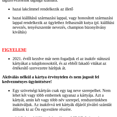
tagszervezeteink tagsága számára:
hazai lakcímmel rendelkezik az illető
hazai kiállítású származási lappal, vagy honosított származási
lappal rendelkezik az ügylethez felhasznált kutya (pl. kiállítási
nevezés, tenyészszemle nevezés, champion bizonyítvány
kiváltás)
FIGYELEM!
2021. évtől kezdve már nem fogadjuk el az inaktív státuszú
kártyákat a tulajdonosoktól, és az ebből fakadó vitákat az
értékesítő szervezetre hárítjuk át.
Aktiválás nélkül a kártya érvénytelen és nem jogosít fel
kedvezményes ügyintézésre!
Egy szövetségi kártyán csak egy tag neve szerepelhet. Nem
lehet két vagy több embernek ugyanaz a kártyája. Azt a
kártyát, amin két vagy több név szerepel, rendszerünkben
inaktiváljuk. Az inaktívvá tett kártyák díjáról jóváíró számlát
állítunk ki az Ön egyesülete részére.