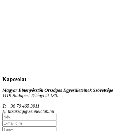
Kapcsolat
Magyar Ebtenyésztők Országos Egyesületeinek Szövetsége
1119 Budapest Tétényi út 130.
T:
+36 70 465 3911
E:
titkarsag@kennelclub.hu