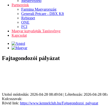
Mestervezető
Partnereink
Farmina Magyarország
Generali Petcare - DBX Kft
Rebiopet
ONE
FCI
Magyar kutyafajták Tanösvénye
Kapcsolat
Fajtagondozói pályázat
Utolsó módosítás: 2026-04-28 08:49:04 | Létrehozás: 2026-04-28 08:
Kulcsszavak:
Rövid link:
https://www.kennelclub.hu/Fajtagondozoi_palyazat