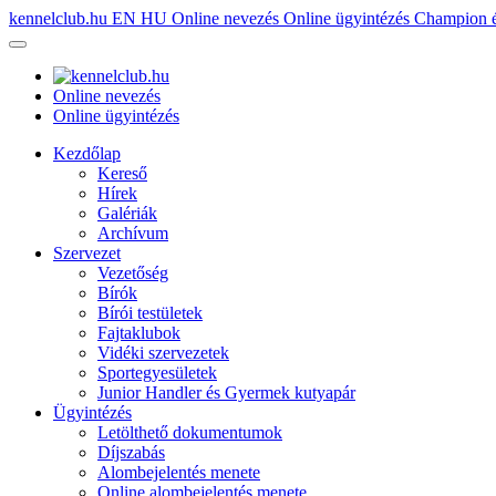
kennelclub.hu
EN
HU
Online nevezés
Online ügyintézés
Champion é
Online nevezés
Online ügyintézés
Kezdőlap
Kereső
Hírek
Galériák
Archívum
Szervezet
Vezetőség
Bírók
Bírói testületek
Fajtaklubok
Vidéki szervezetek
Sportegyesületek
Junior Handler és Gyermek kutyapár
Ügyintézés
Letölthető dokumentumok
Díjszabás
Alombejelentés menete
Online alombejelentés menete