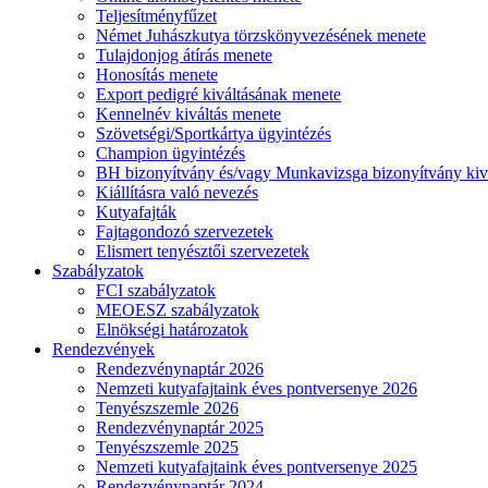
Teljesítményfűzet
Német Juhászkutya törzskönyvezésének menete
Tulajdonjog átírás menete
Honosítás menete
Export pedigré kiváltásának menete
Kennelnév kiváltás menete
Szövetségi/Sportkártya ügyintézés
Champion ügyintézés
BH bizonyítvány és/vagy Munkavizsga bizonyítvány kiv
Kiállításra való nevezés
Kutyafajták
Fajtagondozó szervezetek
Elismert tenyésztői szervezetek
Szabályzatok
FCI szabályzatok
MEOESZ szabályzatok
Elnökségi határozatok
Rendezvények
Rendezvénynaptár 2026
Nemzeti kutyafajtaink éves pontversenye 2026
Tenyészszemle 2026
Rendezvénynaptár 2025
Tenyészszemle 2025
Nemzeti kutyafajtaink éves pontversenye 2025
Rendezvénynaptár 2024