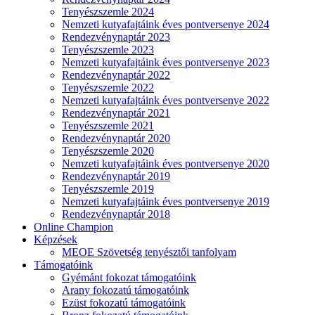
Tenyészszemle 2024
Nemzeti kutyafajtáink éves pontversenye 2024
Rendezvénynaptár 2023
Tenyészszemle 2023
Nemzeti kutyafajtáink éves pontversenye 2023
Rendezvénynaptár 2022
Tenyészszemle 2022
Nemzeti kutyafajtáink éves pontversenye 2022
Rendezvénynaptár 2021
Tenyészszemle 2021
Rendezvénynaptár 2020
Tenyészszemle 2020
Nemzeti kutyafajtáink éves pontversenye 2020
Rendezvénynaptár 2019
Tenyészszemle 2019
Nemzeti kutyafajtáink éves pontversenye 2019
Rendezvénynaptár 2018
Online Champion
Képzések
MEOE Szövetség tenyésztői tanfolyam
Támogatóink
Gyémánt fokozat támogatóink
Arany fokozatú támogatóink
Ezüst fokozatú támogatóink