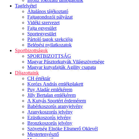
Bronz fokozatú támogatóink
Tagfelvétel
Általános tájékoztató
Fajtagondozói pályázat
Vidéki szervezet
Fajta egyesület
Sportegyesület
Pártoló tagok szekciója
Belépési nyilatkozatok
Sportbizottságok
SPORTBIZOTTSÁG
Magyar Pásztorkutyák Világszövetsége
Magyar kutyafajták Agility csapata
Díjazottaink
CH értéktár
Korózs András emlékplakett
Puy Aladár emlékérem
Jilly Bertalan emlékérem
A Kutyás Sportért érdemérem
Babérkoszorús aranyjelvény
Aranykoszorús jelvény
Ezüstkoszorús jelvény
Bronzkoszorús jelvény
Szövetség Elnöke Elismerő Oklevél
Mestertenyésztő