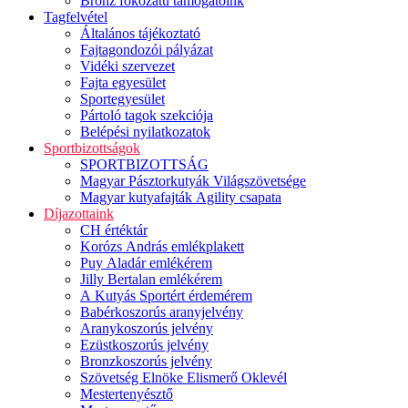
Bronz fokozatú támogatóink
Tagfelvétel
Általános tájékoztató
Fajtagondozói pályázat
Vidéki szervezet
Fajta egyesület
Sportegyesület
Pártoló tagok szekciója
Belépési nyilatkozatok
Sportbizottságok
SPORTBIZOTTSÁG
Magyar Pásztorkutyák Világszövetsége
Magyar kutyafajták Agility csapata
Díjazottaink
CH értéktár
Korózs András emlékplakett
Puy Aladár emlékérem
Jilly Bertalan emlékérem
A Kutyás Sportért érdemérem
Babérkoszorús aranyjelvény
Aranykoszorús jelvény
Ezüstkoszorús jelvény
Bronzkoszorús jelvény
Szövetség Elnöke Elismerő Oklevél
Mestertenyésztő