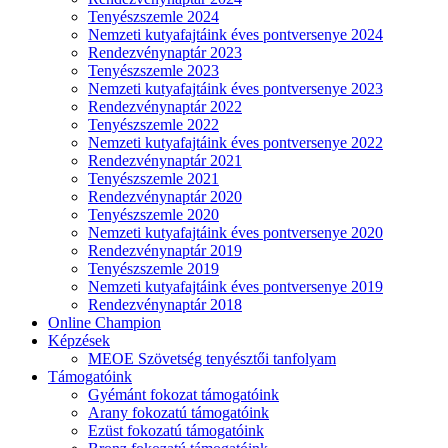
Tenyészszemle 2024
Nemzeti kutyafajtáink éves pontversenye 2024
Rendezvénynaptár 2023
Tenyészszemle 2023
Nemzeti kutyafajtáink éves pontversenye 2023
Rendezvénynaptár 2022
Tenyészszemle 2022
Nemzeti kutyafajtáink éves pontversenye 2022
Rendezvénynaptár 2021
Tenyészszemle 2021
Rendezvénynaptár 2020
Tenyészszemle 2020
Nemzeti kutyafajtáink éves pontversenye 2020
Rendezvénynaptár 2019
Tenyészszemle 2019
Nemzeti kutyafajtáink éves pontversenye 2019
Rendezvénynaptár 2018
Online Champion
Képzések
MEOE Szövetség tenyésztői tanfolyam
Támogatóink
Gyémánt fokozat támogatóink
Arany fokozatú támogatóink
Ezüst fokozatú támogatóink