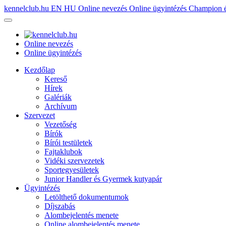
kennelclub.hu
EN
HU
Online nevezés
Online ügyintézés
Champion é
Online nevezés
Online ügyintézés
Kezdőlap
Kereső
Hírek
Galériák
Archívum
Szervezet
Vezetőség
Bírók
Bírói testületek
Fajtaklubok
Vidéki szervezetek
Sportegyesületek
Junior Handler és Gyermek kutyapár
Ügyintézés
Letölthető dokumentumok
Díjszabás
Alombejelentés menete
Online alombejelentés menete