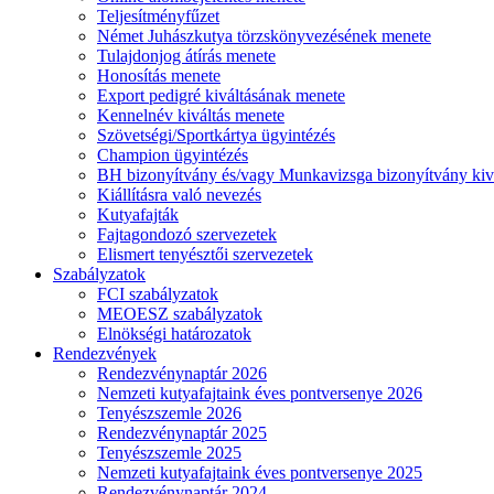
Teljesítményfűzet
Német Juhászkutya törzskönyvezésének menete
Tulajdonjog átírás menete
Honosítás menete
Export pedigré kiváltásának menete
Kennelnév kiváltás menete
Szövetségi/Sportkártya ügyintézés
Champion ügyintézés
BH bizonyítvány és/vagy Munkavizsga bizonyítvány kiv
Kiállításra való nevezés
Kutyafajták
Fajtagondozó szervezetek
Elismert tenyésztői szervezetek
Szabályzatok
FCI szabályzatok
MEOESZ szabályzatok
Elnökségi határozatok
Rendezvények
Rendezvénynaptár 2026
Nemzeti kutyafajtaink éves pontversenye 2026
Tenyészszemle 2026
Rendezvénynaptár 2025
Tenyészszemle 2025
Nemzeti kutyafajtaink éves pontversenye 2025
Rendezvénynaptár 2024