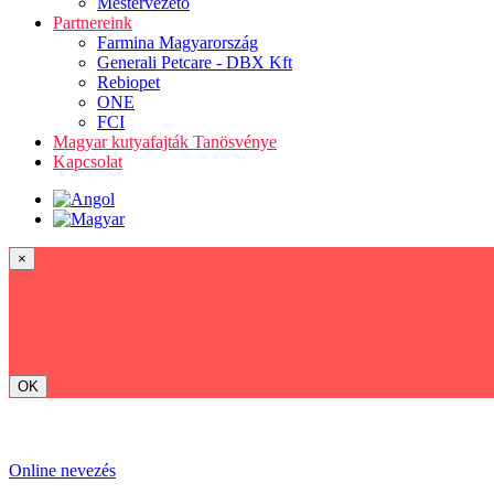
Mestervezető
Partnereink
Farmina Magyarország
Generali Petcare - DBX Kft
Rebiopet
ONE
FCI
Magyar kutyafajták Tanösvénye
Kapcsolat
×
OK
Online nevezés