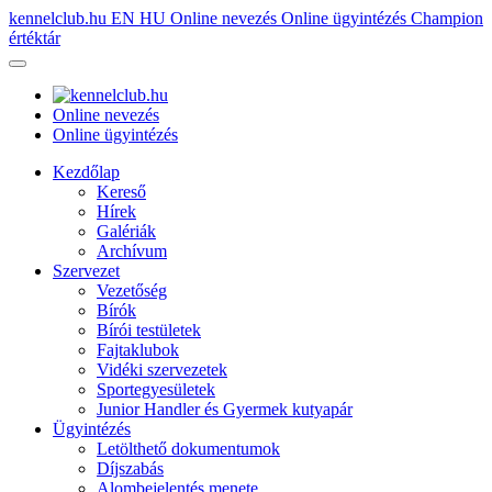
kennelclub.hu
EN
HU
Online nevezés
Online ügyintézés
Champion
értéktár
Online nevezés
Online ügyintézés
Kezdőlap
Kereső
Hírek
Galériák
Archívum
Szervezet
Vezetőség
Bírók
Bírói testületek
Fajtaklubok
Vidéki szervezetek
Sportegyesületek
Junior Handler és Gyermek kutyapár
Ügyintézés
Letölthető dokumentumok
Díjszabás
Alombejelentés menete