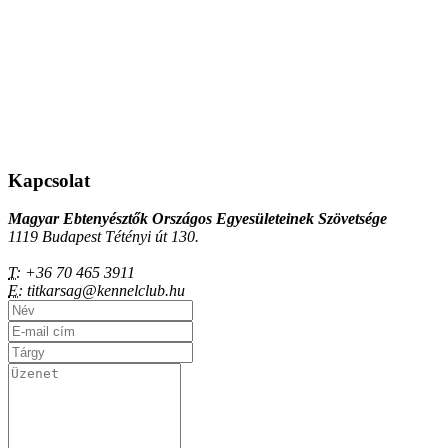
Kapcsolat
Magyar Ebtenyésztők Országos Egyesületeinek Szövetsége
1119 Budapest Tétényi út 130.
T:
+36 70 465 3911
E:
titkarsag@kennelclub.hu