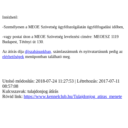
Intézhető:
-Személyesen a MEOE Szövetség ügyfélszolgálatán ügyfélfogadási időben,
-vagy postai úton a MEOE Szövetség levelezési címére: MEOESZ
1119
Budapest, Tétényi út 130.
Az átírás díja
díjszabásunkban,
számlaszámunk és nyitvatartásunk pedig az
elérhetőségek
menüpontban található meg.
Utolsó módosítás: 2018-07-24 11:27:53 | Létrehozás: 2017-07-11
08:57:08
Kulcsszavak: tulajdonjog átírás
Rövid link:
https://www.kennelclub.hu/Tulajdonjog_atiras_menete