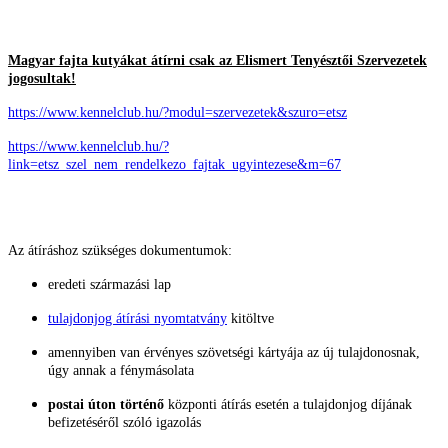
Magyar fajta kutyákat átírni csak az Elismert Tenyésztői Szervezetek
jogosultak!
https://www.kennelclub.hu/?modul=szervezetek&szuro=etsz
https://www.kennelclub.hu/?
link=etsz_szel_nem_rendelkezo_fajtak_ugyintezese&m=67
Az átíráshoz szükséges dokumentumok:
eredeti származási lap
tulajdonjog átírási nyomtatvány
kitöltve
amennyiben van érvényes szövetségi kártyája az új tulajdonosnak,
úgy annak a fénymásolata
postai úton történő
központi átírás esetén a tulajdonjog díjának
befizetéséről szóló igazolás