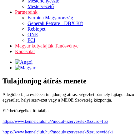
Mestertenyésztő
Mestervezető
Partnereink
Farmina Magyarország
Generali Petcare - DBX Kft
Rebiopet
ONE
FCI
Magyar kutyafajták Tanösvénye
Kapcsolat
Tulajdonjog átírás menete
A legtöbb fajta esetében tulajdonjog átírást végezhet bármely fajtagondozó
egyesület, helyi szervezet vagy a MEOE Szövetség központja.
Elérhetőségeiket itt találja:
https://www.kennelclub.hu/?modul=szervezetek&szuro=ftsz
https://www.kennelclub.hu/?modul=szervezetek&szuro=videki