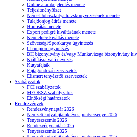
Online alombejelentés menete
Teljesítményfűzet
Német Juhászkutya törzskönyvezésének menete
Tulajdonjog átírás menete
Honosítás menete
Export pedigré kiváltásának menete
Kennelnév kiváltás menete
Szövetségi/Sportkártya ügyintézés
Champion ügyintézés
BH bizonyítvány és/vagy Munkavizsga bizonyítvány kiv
Kiállításra való nevezés
Kutyafajták
Fajtagondozó szervezetek
Elismert tenyésztői szervezetek
Szabályzatok
FCI szabályzatok
MEOESZ szabályzatok
Elnökségi határozatok
Rendezvények
Rendezvénynaptár 2026
Nemzeti kutyafajtaink éves pontversenye 2026
Tenyészszemle 2026
Rendezvénynaptár 2025
Tenyészszemle 2025
Nemzeti kutyafajtaink éves pontversenye 2025