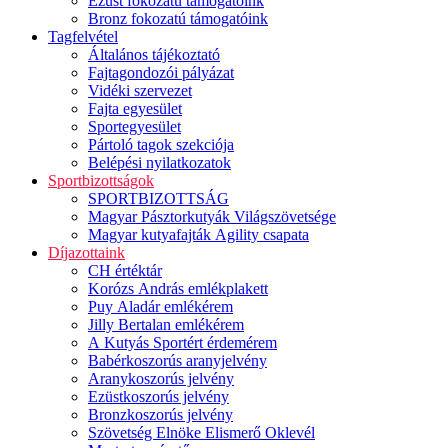
Ezüst fokozatú támogatóink
Bronz fokozatú támogatóink
Tagfelvétel
Általános tájékoztató
Fajtagondozói pályázat
Vidéki szervezet
Fajta egyesület
Sportegyesület
Pártoló tagok szekciója
Belépési nyilatkozatok
Sportbizottságok
SPORTBIZOTTSÁG
Magyar Pásztorkutyák Világszövetsége
Magyar kutyafajták Agility csapata
Díjazottaink
CH értéktár
Korózs András emlékplakett
Puy Aladár emlékérem
Jilly Bertalan emlékérem
A Kutyás Sportért érdemérem
Babérkoszorús aranyjelvény
Aranykoszorús jelvény
Ezüstkoszorús jelvény
Bronzkoszorús jelvény
Szövetség Elnöke Elismerő Oklevél