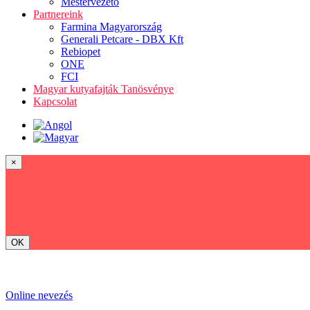
Mestervezető
Partnereink
Farmina Magyarország
Generali Petcare - DBX Kft
Rebiopet
ONE
FCI
Magyar kutyafajták Tanösvénye
Kapcsolat
×
OK
Online nevezés