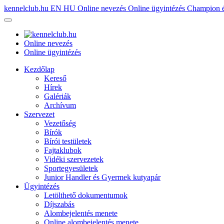
kennelclub.hu
EN
HU
Online nevezés
Online ügyintézés
Champion é
Online nevezés
Online ügyintézés
Kezdőlap
Kereső
Hírek
Galériák
Archívum
Szervezet
Vezetőség
Bírók
Bírói testületek
Fajtaklubok
Vidéki szervezetek
Sportegyesületek
Junior Handler és Gyermek kutyapár
Ügyintézés
Letölthető dokumentumok
Díjszabás
Alombejelentés menete
Online alombejelentés menete