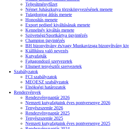
Teljesítményfűzet
Német Juhászkutya törzskönyvezésének menete
Tulajdonjog átírás menete
Honosítás menete
Export pedigré kiváltásának menete
Kennelnév kiváltás menete
Szövetségi/Sportkártya ügyintézés
Champion ügyintézés
BH bizonyítvány és/vagy Munkavizsga bizonyítvány kiv
Kiállításra való nevezés
Kutyafajták
Fajtagondozó szervezetek
Elismert tenyésztői szervezetek
Szabályzatok
FCI szabályzatok
MEOESZ szabályzatok
Elnökségi határozatok
Rendezvények
Rendezvénynaptár 2026
Nemzeti kutyafajtaink éves pontversenye 2026
Tenyészszemle 2026
Rendezvénynaptár 2025
Tenyészszemle 2025
Nemzeti kutyafajtaink éves pontversenye 2025
Rendezvénynaptár 2024