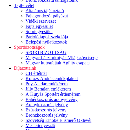
Bronz fokozatú támogatóink
Tagfelvétel
Általános tájékoztató
Fajtagondozói pályázat
Vidéki szervezet
Fajta egyesület
Sportegyesület
Pártoló tagok szekciója
Belépési nyilatkozatok
Sportbizottságok
SPORTBIZOTTSÁG
Magyar Pásztorkutyák Világszövetsége
Magyar kutyafajták Agility csapata
Díjazottaink
CH értéktár
Korózs András emlékplakett
Puy Aladár emlékérem
Jilly Bertalan emlékérem
A Kutyás Sportért érdemérem
Babérkoszorús aranyjelvény
Aranykoszorús jelvény
Ezüstkoszorús jelvény
Bronzkoszorús jelvény
Szövetség Elnöke Elismerő Oklevél
Mestertenyésztő