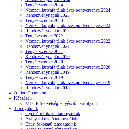
Tenyészszemle 2024
Nemzeti kutyafajtáink éves pontversenye 2024
Rendezvénynaptár 2023
Tenyészszemle 2023
Nemzeti kutyafajtáink éves pontversenye 2023
Rendezvénynaptár 2022
Tenyészszemle 2022
Nemzeti kutyafajtáink éves pontversenye 2022
Rendezvénynaptár 2021
Tenyészszemle 2021
Rendezvénynaptár 2020
Tenyészszemle 2020
Nemzeti kutyafajtáink éves pontversenye 2020
Rendezvénynaptár 2019
Tenyészszemle 2019
Nemzeti kutyafajtáink éves pontversenye 2019
Rendezvénynaptár 2018
Online Champion
Képzések
MEOE Szövetség tenyésztői tanfolyam
Támogatóink
Gyémánt fokozat támogatóink
Arany fokozatú támogatóink
Ezüst fokozatú támogatóink