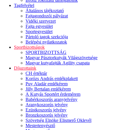
Bronz fokozatú támogatóink
Tagfelvétel
Általános tájékoztató
Fajtagondozói pályázat
Vidéki szervezet
Fajta egyesület
Sportegyesület
Pártoló tagok szekciója
Belépési nyilatkozatok
Sportbizottságok
SPORTBIZOTTSÁG
Magyar Pásztorkutyák Világszövetsége
Magyar kutyafajták Agility csapata
Díjazottaink
CH értéktár
Korózs András emlékplakett
Puy Aladár emlékérem
Jilly Bertalan emlékérem
A Kutyás Sportért érdemérem
Babérkoszorús aranyjelvény
Aranykoszorús jelvény
Ezüstkoszorús jelvény
Bronzkoszorús jelvény
Szövetség Elnöke Elismerő Oklevél
Mestertenyésztő