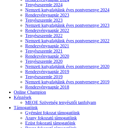
Tenyészszemle 2024
Nemzeti kutyafajtáink éves pontversenye 2024
Rendezvénynaptár 2023
Tenyészszemle 2023
Nemzeti kutyafajtáink éves pontversenye 2023
Rendezvénynaptár 2022
Tenyészszemle 2022
Nemzeti kutyafajtáink éves pontversenye 2022
Rendezvénynaptár 2021
Tenyészszemle 2021
Rendezvénynaptár 2020
Tenyészszemle 2020
Nemzeti kutyafajtáink éves pontversenye 2020
Rendezvénynaptár 2019
Tenyészszemle 2019
Nemzeti kutyafajtáink éves pontversenye 2019
Rendezvénynaptár 2018
Online Champion
Képzések
MEOE Szövetség tenyésztői tanfolyam
Támogatóink
Gyémánt fokozat támogatóink
Arany fokozatú támogatóink
Ezüst fokozatú támogatóink