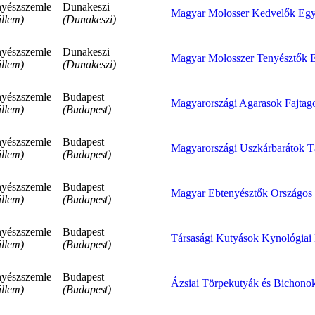
yészszemle
Dunakeszi
Magyar Molosser Kedvelők Egy
llem)
(Dunakeszi)
yészszemle
Dunakeszi
Magyar Molosszer Tenyésztők E
llem)
(Dunakeszi)
yészszemle
Budapest
Magyarországi Agarasok Fajtag
llem)
(Budapest)
yészszemle
Budapest
Magyarországi Uszkárbarátok T
llem)
(Budapest)
yészszemle
Budapest
Magyar Ebtenyésztők Országos 
llem)
(Budapest)
yészszemle
Budapest
Társasági Kutyások Kynológiai 
llem)
(Budapest)
yészszemle
Budapest
Ázsiai Törpekutyák és Bichono
llem)
(Budapest)