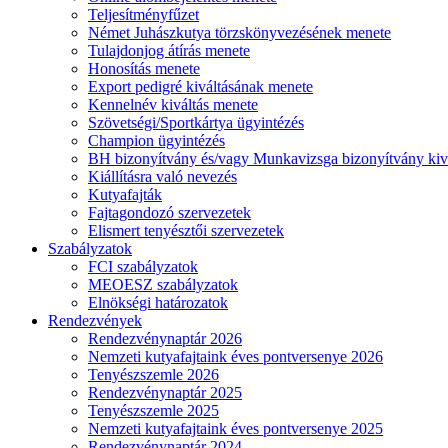
Teljesítményfűzet
Német Juhászkutya törzskönyvezésének menete
Tulajdonjog átírás menete
Honosítás menete
Export pedigré kiváltásának menete
Kennelnév kiváltás menete
Szövetségi/Sportkártya ügyintézés
Champion ügyintézés
BH bizonyítvány és/vagy Munkavizsga bizonyítvány kiv
Kiállításra való nevezés
Kutyafajták
Fajtagondozó szervezetek
Elismert tenyésztői szervezetek
Szabályzatok
FCI szabályzatok
MEOESZ szabályzatok
Elnökségi határozatok
Rendezvények
Rendezvénynaptár 2026
Nemzeti kutyafajtaink éves pontversenye 2026
Tenyészszemle 2026
Rendezvénynaptár 2025
Tenyészszemle 2025
Nemzeti kutyafajtaink éves pontversenye 2025
Rendezvénynaptár 2024