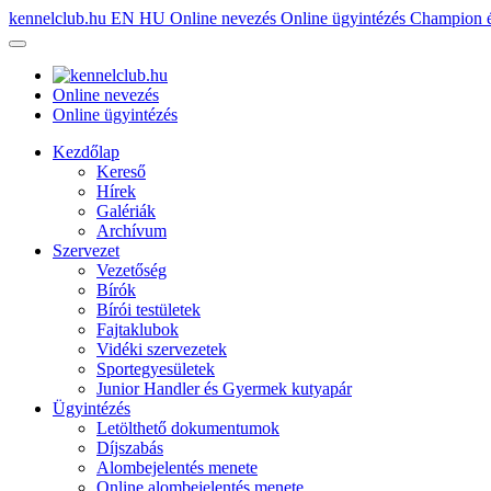
kennelclub.hu
EN
HU
Online nevezés
Online ügyintézés
Champion é
Online nevezés
Online ügyintézés
Kezdőlap
Kereső
Hírek
Galériák
Archívum
Szervezet
Vezetőség
Bírók
Bírói testületek
Fajtaklubok
Vidéki szervezetek
Sportegyesületek
Junior Handler és Gyermek kutyapár
Ügyintézés
Letölthető dokumentumok
Díjszabás
Alombejelentés menete
Online alombejelentés menete