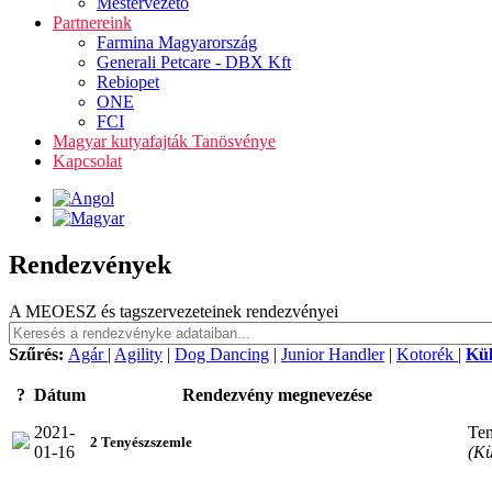
Mestervezető
Partnereink
Farmina Magyarország
Generali Petcare - DBX Kft
Rebiopet
ONE
FCI
Magyar kutyafajták Tanösvénye
Kapcsolat
Rendezvények
A MEOESZ és tagszervezeteinek rendezvényei
Szűrés:
Agár
|
Agility
|
Dog Dancing
|
Junior Handler
|
Kotorék
|
Kü
?
Dátum
Rendezvény megnevezése
2021-
Ten
2 Tenyészszemle
01-16
(Kü