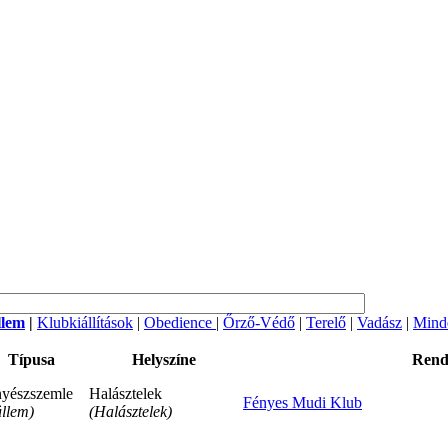
llem
|
Klubkiállítások
|
Obedience
|
Őrző-Védő
|
Terelő
|
Vadász
|
Mind
Típusa
Helyszíne
Rend
yészszemle
Halásztelek
Fényes Mudi Klub
llem)
(Halásztelek)