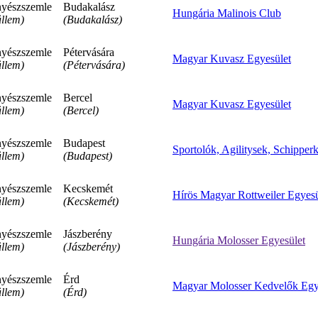
yészszemle
Budakalász
Hungária Malinois Club
llem)
(Budakalász)
yészszemle
Pétervására
Magyar Kuvasz Egyesület
llem)
(Pétervására)
yészszemle
Bercel
Magyar Kuvasz Egyesület
llem)
(Bercel)
yészszemle
Budapest
Sportolók, Agilitysek, Schipper
llem)
(Budapest)
yészszemle
Kecskemét
Hírös Magyar Rottweiler Egyesü
llem)
(Kecskemét)
yészszemle
Jászberény
Hungária Molosser Egyesület
llem)
(Jászberény)
yészszemle
Érd
Magyar Molosser Kedvelők Egy
llem)
(Érd)