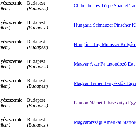
yészszemle
Budapest
Chihuahua és Törpe Spániel Tar
llem)
(Budapest)
yészszemle
Budapest
Hungária Schnauzer Pinscher K
llem)
(Budapest)
yészszemle
Budapest
Hungária Toy Molosser Kutyáso
llem)
(Budapest)
yészszemle
Budapest
Magyar Agár Fajtagondozó Egye
llem)
(Budapest)
yészszemle
Budapest
Magyar Terrier Tenyésztők Egye
llem)
(Budapest)
yészszemle
Budapest
Pannon Német Juhászkutya Egy
llem)
(Budapest)
yészszemle
Budapest
Magyarországi Amerikai Stafford
llem)
(Budapest)