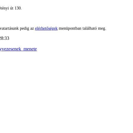
tényi út 130.
vatartásunk pedig az
elérhetőségek
menüpontban található meg.
28:33
nyvezesenek_menete