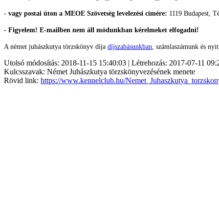
-
vagy postai úton a MEOE Szövetség levelezési címére:
1119 Budapest, Té
- Figyelem! E-mailben nem áll módunkban kérelmeket elfogadni!
A német juhászkutya törzskönyv díja
díjszabásunkban
, számlaszámunk és nyit
Utolsó módosítás: 2018-11-15 15:40:03 | Létrehozás: 2017-07-11 09:
Kulcsszavak: Német Juhászkutya törzskönyvezésének menete
Rövid link:
https://www.kennelclub.hu/Nemet_Juhaszkutya_torzsko