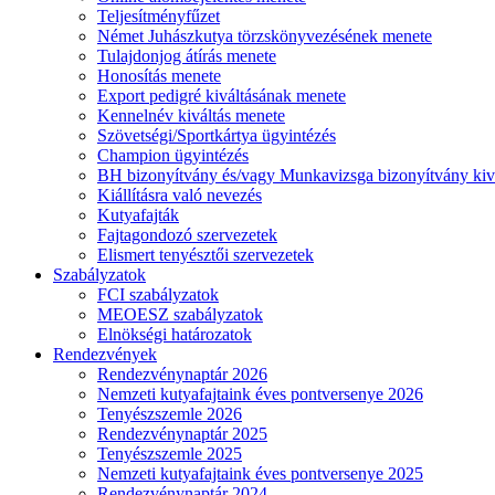
Teljesítményfűzet
Német Juhászkutya törzskönyvezésének menete
Tulajdonjog átírás menete
Honosítás menete
Export pedigré kiváltásának menete
Kennelnév kiváltás menete
Szövetségi/Sportkártya ügyintézés
Champion ügyintézés
BH bizonyítvány és/vagy Munkavizsga bizonyítvány kiv
Kiállításra való nevezés
Kutyafajták
Fajtagondozó szervezetek
Elismert tenyésztői szervezetek
Szabályzatok
FCI szabályzatok
MEOESZ szabályzatok
Elnökségi határozatok
Rendezvények
Rendezvénynaptár 2026
Nemzeti kutyafajtaink éves pontversenye 2026
Tenyészszemle 2026
Rendezvénynaptár 2025
Tenyészszemle 2025
Nemzeti kutyafajtaink éves pontversenye 2025
Rendezvénynaptár 2024