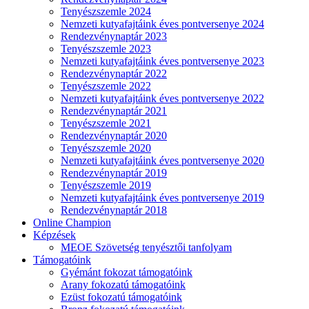
Tenyészszemle 2024
Nemzeti kutyafajtáink éves pontversenye 2024
Rendezvénynaptár 2023
Tenyészszemle 2023
Nemzeti kutyafajtáink éves pontversenye 2023
Rendezvénynaptár 2022
Tenyészszemle 2022
Nemzeti kutyafajtáink éves pontversenye 2022
Rendezvénynaptár 2021
Tenyészszemle 2021
Rendezvénynaptár 2020
Tenyészszemle 2020
Nemzeti kutyafajtáink éves pontversenye 2020
Rendezvénynaptár 2019
Tenyészszemle 2019
Nemzeti kutyafajtáink éves pontversenye 2019
Rendezvénynaptár 2018
Online Champion
Képzések
MEOE Szövetség tenyésztői tanfolyam
Támogatóink
Gyémánt fokozat támogatóink
Arany fokozatú támogatóink
Ezüst fokozatú támogatóink