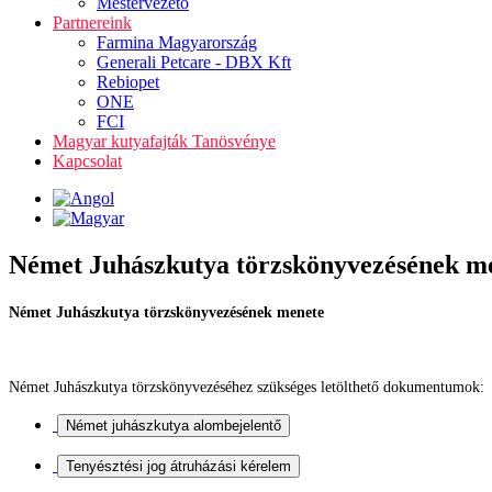
Mestervezető
Partnereink
Farmina Magyarország
Generali Petcare - DBX Kft
Rebiopet
ONE
FCI
Magyar kutyafajták Tanösvénye
Kapcsolat
Német Juhászkutya törzskönyvezésének m
Német Juhászkutya törzskönyvezésének menete
Német Juhászkutya törzskönyvezéséhez szükséges letölthető dokumentumok: