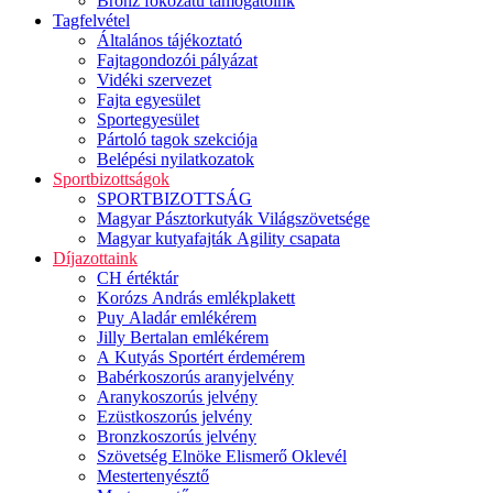
Bronz fokozatú támogatóink
Tagfelvétel
Általános tájékoztató
Fajtagondozói pályázat
Vidéki szervezet
Fajta egyesület
Sportegyesület
Pártoló tagok szekciója
Belépési nyilatkozatok
Sportbizottságok
SPORTBIZOTTSÁG
Magyar Pásztorkutyák Világszövetsége
Magyar kutyafajták Agility csapata
Díjazottaink
CH értéktár
Korózs András emlékplakett
Puy Aladár emlékérem
Jilly Bertalan emlékérem
A Kutyás Sportért érdemérem
Babérkoszorús aranyjelvény
Aranykoszorús jelvény
Ezüstkoszorús jelvény
Bronzkoszorús jelvény
Szövetség Elnöke Elismerő Oklevél
Mestertenyésztő