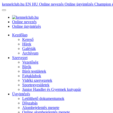
kennelclub.hu
EN
HU
Online nevezés
Online ügyintézés
Champion é
Online nevezés
Online ügyintézés
Kezdőlap
Kereső
Hírek
Galériák
Archívum
Szervezet
Vezetőség
Bírók
Bírói testületek
Fajtaklubok
Vidéki szervezetek
Sportegyesületek
Junior Handler és Gyermek kutyapár
Ügyintézés
Letölthető dokumentumok
Díjszabás
Alombejelentés menete
Online alombejelentés menete