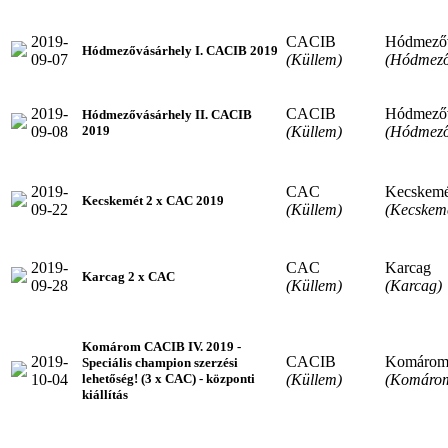
2019-
CACIB
Hódmezőv
Hódmezővásárhely I. CACIB 2019
09-07
(Küllem)
(Hódmező
2019-
CACIB
Hódmezőv
Hódmezővásárhely II. CACIB
09-08
(Küllem)
(Hódmező
2019
2019-
CAC
Kecskemé
Kecskemét 2 x CAC 2019
09-22
(Küllem)
(Kecskem
2019-
CAC
Karcag
Karcag 2 x CAC
09-28
(Küllem)
(Karcag)
Komárom CACIB IV. 2019 -
2019-
CACIB
Komáro
Speciális champion szerzési
10-04
(Küllem)
(Komáro
lehetőség! (3 x CAC) - központi
kiállítás