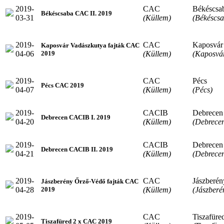
2019-
CAC
Békéscsa
Békéscsaba CAC II. 2019
03-31
(Küllem)
(Békéscsa
2019-
CAC
Kaposvár
Kaposvár Vadászkutya fajták CAC
04-06
(Küllem)
(Kaposvá
2019
2019-
CAC
Pécs
Pécs CAC 2019
04-07
(Küllem)
(Pécs)
2019-
CACIB
Debrecen
Debrecen CACIB I. 2019
04-20
(Küllem)
(Debrece
2019-
CACIB
Debrecen
Debrecen CACIB II. 2019
04-21
(Küllem)
(Debrece
2019-
CAC
Jászberén
Jászberény Őrző-Védő fajták CAC
04-28
(Küllem)
(Jászberé
2019
2019-
CAC
Tiszafüre
Tiszafüred 2 x CAC 2019