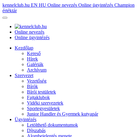
kennelclub.hu
EN
HU
Online nevezés
Online ügyintézés
Champion
értéktár
Online nevezés
Online ügyintézés
Kezdőlap
Kereső
Hírek
Galériák
Archívum
Szervezet
Vezetőség
Bírók
Bírói testületek
Fajtaklubok
Vidéki szervezetek
Sportegyesületek
Junior Handler és Gyermek kutyapár
Ügyintézés
Letölthető dokumentumok
Díjszabás
Alombejelentés menete