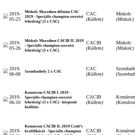
Miskolc Marathon délután CAC
2019-
CAC
Miskolc
2019 - Speciális champion szerzési
05-25
(Küllem)
(Miskolc)
lehetőség! (3 x CAC)
Miskolc Marathon CACIB II. 2019
2019-
CACIB
Miskolc
- Speciális champion szerzési
05-26
(Küllem)
(Miskolc)
lehetőség! (3 x CAC)
2019-
CAC
Szombath
Szombathely 2 x CAC
06-08
(Küllem)
(Szombath
Komárom CACIB I. 2019 -
2019-
CACIB
Komáro
Speciális champion szerzési
06-10
(Küllem)
(Komáro
lehetőség! (3 x CAC) - központi
kiállítás
Komárom CACIB II. 2019 Cruft’s
2019-
CACIB
Komáro
kvalifikáció - Speciális champion