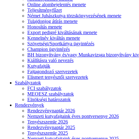
Online alombejelentés menete
Teljesítményfűzet
Német Juhászkutya törzskönyvezésének menete
Tulajdonjog átírás menete
Honosítás menete
Export pedigré kiváltásának menete
Kennelnév kiváltás menete
Szövetségi/Sportkártya ügyintézés
Champion ügyintézés
BH bizonyítvány és/vagy Munkavizsga bizonyítvány kiv
Kiállításra való nevezés
Kutyafajták
Fajtagondozó szervezetek
Elismert tenyésztői szervezetek
Szabályzatok
FCI szabályzatok
MEOESZ szabályzatok
Elnökségi határozatok
Rendezvények
Rendezvénynaptár 2026
Nemzeti kutyafajtaink éves pontversenye 2026
Tenyészszemle 2026
Rendezvénynaptár 2025
Tenyészszemle 2025
Nemzeti kutyafajtaink éves pontversenye 2025