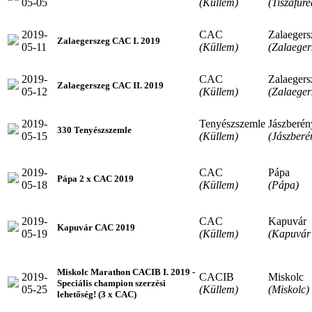
05-05
(Küllem)
(Tiszafüre
2019-
CAC
Zalaegers
Zalaegerszeg CAC I. 2019
05-11
(Küllem)
(Zalaeger
2019-
CAC
Zalaegers
Zalaegerszeg CAC II. 2019
05-12
(Küllem)
(Zalaeger
2019-
Tenyészszemle
Jászberén
330 Tenyészszemle
05-15
(Küllem)
(Jászberé
2019-
CAC
Pápa
Pápa 2 x CAC 2019
05-18
(Küllem)
(Pápa)
2019-
CAC
Kapuvár
Kapuvár CAC 2019
05-19
(Küllem)
(Kapuvár 
Miskolc Marathon CACIB I. 2019 -
2019-
CACIB
Miskolc
Speciális champion szerzési
05-25
(Küllem)
(Miskolc)
lehetőség! (3 x CAC)