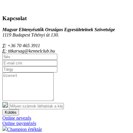
Kapcsolat
Magyar Ebtenyésztők Országos Egyesületeinek Szövetsége
1119 Budapest Tétényi út 130.
T:
+36 70 465 3911
E:
titkarsag@kennelclub.hu
Küldés
Online nevezés
Online ügyintézés
Champion értéktár