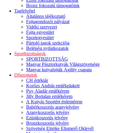
Ezüst fokozatú támogatóink
Bronz fokozatú támogatóink
Tagfelvétel
Általános tájékoztató
Fajtagondozói pályázat
Vidéki szervezet
Fajta egyesület
Sportegyesület
Pártoló tagok szekciója
Belépési nyilatkozatok
Sportbizottságok
SPORTBIZOTTSÁG
Magyar Pásztorkutyák Világszövetsége
Magyar kutyafajták Agility csapata
Díjazottaink
CH értéktár
Korózs András emlékplakett
Puy Aladár emlékérem
Jilly Bertalan emlékérem
A Kutyás Sportért érdemérem
Babérkoszorús aranyjelvény
Aranykoszorús jelvény
Ezüstkoszorús jelvény
Bronzkoszorús jelvény
Szövetség Elnöke Elismerő Oklevél