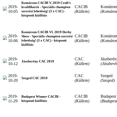
Komárom CACIB V. 2019 Cruft’s
2019-
CACIB
Komáro
kvalifikáció - Speciális champion
10-05
(Küllem)
(Komáro
szerzési lehetőség! (3 x CAC) -
központi kiállítás
Komárom CACIB VI. 2019 Derby
2019-
CACIB
Komáro
Show - Speciális champion szerzési
10-06
(Küllem)
(Komáro
lehetőség! (3 x CAC) - központi
kiállítás
2019-
CAC
Jászberén
Jászberény CAC 2019
10-12
(Küllem)
(Jászberé
2019-
CAC
Szeged
Szeged CAC 2019
10-20
(Küllem)
(Szeged)
2019-
CACIB
Budapest
Budapest Winner CACIB -
11-29
(Küllem)
(Budapest
központi kiállítás