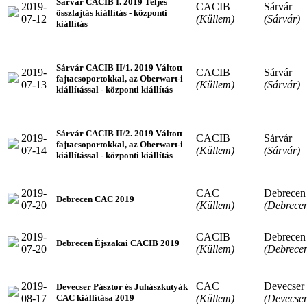
Sárvár CACIB I. 2019 Teljes
2019-
CACIB
Sárvár
összfajtás kiállítás - központi
07-12
(Küllem)
(Sárvár)
kiállítás
Sárvár CACIB II/1. 2019 Váltott
2019-
CACIB
Sárvár
fajtacsoportokkal, az Oberwart-i
07-13
(Küllem)
(Sárvár)
kiállítással - központi kiállítás
Sárvár CACIB II/2. 2019 Váltott
2019-
CACIB
Sárvár
fajtacsoportokkal, az Oberwart-i
07-14
(Küllem)
(Sárvár)
kiállítással - központi kiállítás
2019-
CAC
Debrecen
Debrecen CAC 2019
07-20
(Küllem)
(Debrece
2019-
CACIB
Debrecen
Debrecen Éjszakai CACIB 2019
07-20
(Küllem)
(Debrece
2019-
CAC
Devecser
Devecser Pásztor és Juhászkutyák
08-17
(Küllem)
(Devecser
CAC kiállítása 2019