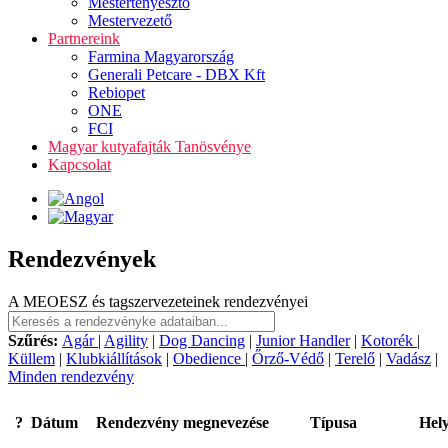
Mestertenyésztő
Mestervezető
Partnereink
Farmina Magyarország
Generali Petcare - DBX Kft
Rebiopet
ONE
FCI
Magyar kutyafajták Tanösvénye
Kapcsolat
Rendezvények
A MEOESZ és tagszervezeteinek rendezvényei
Szűrés:
Agár
|
Agility
|
Dog Dancing
|
Junior Handler
|
Kotorék
|
Küllem
|
Klubkiállítások
|
Obedience
|
Őrző-Védő
|
Terelő
|
Vadász
|
Minden rendezvény
?
Dátum
Rendezvény megnevezése
Típusa
Hely