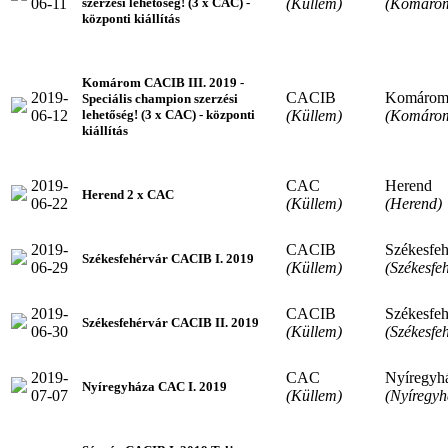
06-11
(Küllem)
(Komáro
szerzési lehetőség! (3 x CAC) -
központi kiállítás
Komárom CACIB III. 2019 -
2019-
CACIB
Komáro
Speciális champion szerzési
06-12
(Küllem)
(Komáro
lehetőség! (3 x CAC) - központi
kiállítás
2019-
CAC
Herend
Herend 2 x CAC
06-22
(Küllem)
(Herend)
2019-
CACIB
Székesfeh
Székesfehérvár CACIB I. 2019
06-29
(Küllem)
(Székesfe
2019-
CACIB
Székesfeh
Székesfehérvár CACIB II. 2019
06-30
(Küllem)
(Székesfe
2019-
CAC
Nyíregyh
Nyíregyháza CAC I. 2019
07-07
(Küllem)
(Nyíregyh